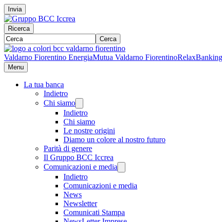
Invia
Ricerca
Cerca
Valdarno Fiorentino Energia
Mutua Valdarno Fiorentino
RelaxBankin
Menu
La tua banca
Indietro
Chi siamo
Indietro
Chi siamo
Le nostre origini
Diamo un colore al nostro futuro
Parità di genere
Il Gruppo BCC Iccrea
Comunicazioni e media
Indietro
Comunicazioni e media
News
Newsletter
Comunicati Stampa
NewsLetter Imprese