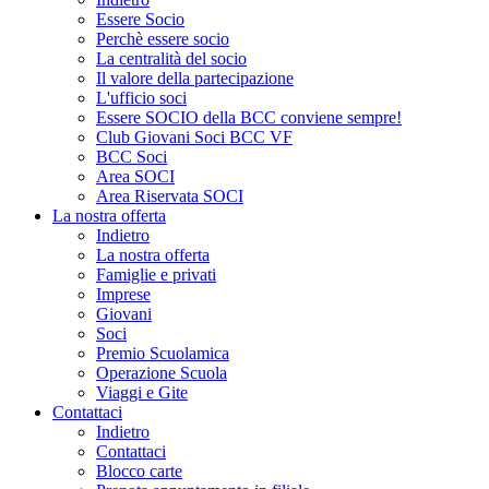
Essere Socio
Perchè essere socio
La centralità del socio
Il valore della partecipazione
L'ufficio soci
Essere SOCIO della BCC conviene sempre!
Club Giovani Soci BCC VF
BCC Soci
Area SOCI
Area Riservata SOCI
La nostra offerta
Indietro
La nostra offerta
Famiglie e privati
Imprese
Giovani
Soci
Premio Scuolamica
Operazione Scuola
Viaggi e Gite
Contattaci
Indietro
Contattaci
Blocco carte