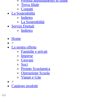
Prenota appuntamento in filiale
Trova filiale
Contatti
La Sostenibilità
Indietro
La Sostenibilità
Servizi Digitali
Indietro
Home
>
La nostra offerta
Famiglie e privati
Imprese
Giovani
Soci
Premio Scuolamica
Operazione Scuola
Viaggi e Gite
>
Catalogo prodotti