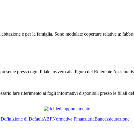
abitazione e per la famiglia. Sono modulate coperture relative a: fabbricat
resente presso ogni filiale, ovvero alla figura del Referente Assicurati
sario fare riferimento ai fogli informativi disponibili presso le filiali d
e
Definizione di Default
ABF
Normativa Finanziaria
Bancassicurazione