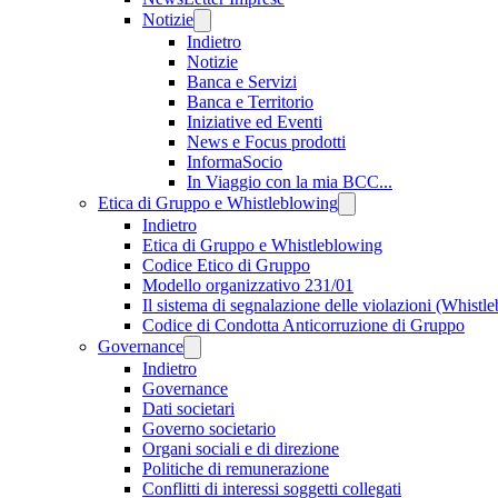
Notizie
Indietro
Notizie
Banca e Servizi
Banca e Territorio
Iniziative ed Eventi
News e Focus prodotti
InformaSocio
In Viaggio con la mia BCC...
Etica di Gruppo e Whistleblowing
Indietro
Etica di Gruppo e Whistleblowing
Codice Etico di Gruppo
Modello organizzativo 231/01
Il sistema di segnalazione delle violazioni (Whistl
Codice di Condotta Anticorruzione di Gruppo
Governance
Indietro
Governance
Dati societari
Governo societario
Organi sociali e di direzione
Politiche di remunerazione
Conflitti di interessi soggetti collegati