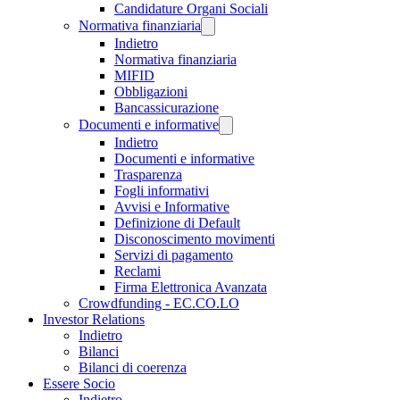
Candidature Organi Sociali
Normativa finanziaria
Indietro
Normativa finanziaria
MIFID
Obbligazioni
Bancassicurazione
Documenti e informative
Indietro
Documenti e informative
Trasparenza
Fogli informativi
Avvisi e Informative
Definizione di Default
Disconoscimento movimenti
Servizi di pagamento
Reclami
Firma Elettronica Avanzata
Crowdfunding - EC.CO.LO
Investor Relations
Indietro
Bilanci
Bilanci di coerenza
Essere Socio
Indietro