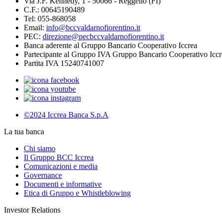
Via J.F. Kennedy, 1 - 50066 - Reggello (FI)
C.F.: 00645190489
Tel: 055-868058
Email:
info@bccvaldarnofiorentino.it
PEC:
direzione@pecbccvaldarnofiorentino.it
Banca aderente al Gruppo Bancario Cooperativo Iccrea
Partecipante al Gruppo IVA Gruppo Bancario Cooperativo Iccr
Partita IVA 15240741007
©2024 Iccrea Banca S.p.A
La tua banca
Chi siamo
Il Gruppo BCC Iccrea
Comunicazioni e media
Governance
Documenti e informative
Etica di Gruppo e Whistleblowing
Investor Relations