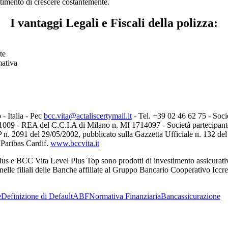
timento di crescere costantemente.
I vantaggi Legali e Fiscali della polizza:
te
mativa
- Italia - Pec
bcc.vita@actaliscertymail.it
- Tel. +39 02 46 62 75 - Socie
81009 - REA del C.C.I.A di Milano n. MI 1714097 - Società partecipan
n. 2091 del 29/05/2002, pubblicato sulla Gazzetta Ufficiale n. 132 del 
 Paribas Cardif.
www.bccvita.it
s e BCC Vita Level Plus Top sono prodotti di investimento assicurativo 
e nelle filiali delle Banche affiliate al Gruppo Bancario Cooperativo Iccr
e
Definizione di Default
ABF
Normativa Finanziaria
Bancassicurazione