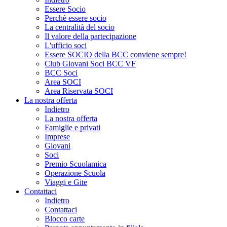
Essere Socio
Perchè essere socio
La centralità del socio
Il valore della partecipazione
L'ufficio soci
Essere SOCIO della BCC conviene sempre!
Club Giovani Soci BCC VF
BCC Soci
Area SOCI
Area Riservata SOCI
La nostra offerta
Indietro
La nostra offerta
Famiglie e privati
Imprese
Giovani
Soci
Premio Scuolamica
Operazione Scuola
Viaggi e Gite
Contattaci
Indietro
Contattaci
Blocco carte