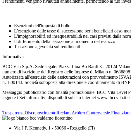
I rendimenti vengono rivalutati annualmente, permettendo al tuo inves
Esenzioni dell'imposta di bollo
L'esenzione dalle tasse di successione per i beneficiari caso mor
L'impignorabilità ed insequestrabilità nei casi previsti dalla nor
Il differimento della tassazione al momento del realizzo
Tassazione agevolata sui rendimenti
Informativa
BCC Vita S.p.A. Sede legale: Piazza Lina Bo Bardi 3 - 20124 Milano 
numero di iscrizione del Registro delle Imprese di Milano n. 068689
Autorizzata all'esercizio delle assicurazioni con provvedimento ISVAP 
n. 1.00143. Società sottoposta alla direzione e coordinamento di BNP
Messaggio pubblicitario con finalità promozionale. BCC Vita Level Plu
leggere i Set informativi disponibili sul sito internet www. bccvita.it 
Trasparenza
Disconoscimento
Reclami
Arbitro Controversie Finanziari
Via J.F. Kennedy, 1 - 50066 - Reggello (FI)