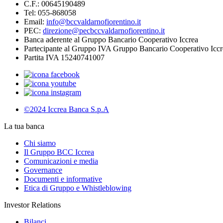
C.F.: 00645190489
Tel: 055-868058
Email:
info@bccvaldarnofiorentino.it
PEC:
direzione@pecbccvaldarnofiorentino.it
Banca aderente al Gruppo Bancario Cooperativo Iccrea
Partecipante al Gruppo IVA Gruppo Bancario Cooperativo Iccr
Partita IVA 15240741007
©2024 Iccrea Banca S.p.A
La tua banca
Chi siamo
Il Gruppo BCC Iccrea
Comunicazioni e media
Governance
Documenti e informative
Etica di Gruppo e Whistleblowing
Investor Relations
Bilanci