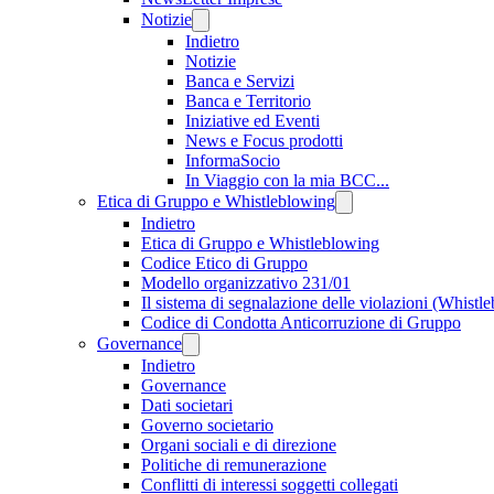
Notizie
Indietro
Notizie
Banca e Servizi
Banca e Territorio
Iniziative ed Eventi
News e Focus prodotti
InformaSocio
In Viaggio con la mia BCC...
Etica di Gruppo e Whistleblowing
Indietro
Etica di Gruppo e Whistleblowing
Codice Etico di Gruppo
Modello organizzativo 231/01
Il sistema di segnalazione delle violazioni (Whistl
Codice di Condotta Anticorruzione di Gruppo
Governance
Indietro
Governance
Dati societari
Governo societario
Organi sociali e di direzione
Politiche di remunerazione
Conflitti di interessi soggetti collegati