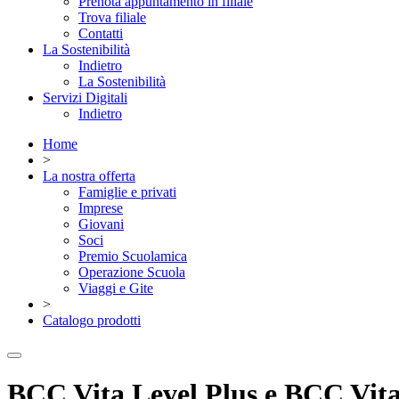
Prenota appuntamento in filiale
Trova filiale
Contatti
La Sostenibilità
Indietro
La Sostenibilità
Servizi Digitali
Indietro
Home
>
La nostra offerta
Famiglie e privati
Imprese
Giovani
Soci
Premio Scuolamica
Operazione Scuola
Viaggi e Gite
>
Catalogo prodotti
BCC Vita Level Plus e BCC Vita