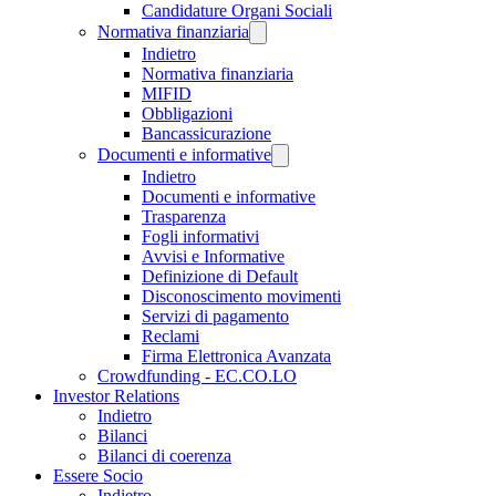
Candidature Organi Sociali
Normativa finanziaria
Indietro
Normativa finanziaria
MIFID
Obbligazioni
Bancassicurazione
Documenti e informative
Indietro
Documenti e informative
Trasparenza
Fogli informativi
Avvisi e Informative
Definizione di Default
Disconoscimento movimenti
Servizi di pagamento
Reclami
Firma Elettronica Avanzata
Crowdfunding - EC.CO.LO
Investor Relations
Indietro
Bilanci
Bilanci di coerenza
Essere Socio
Indietro