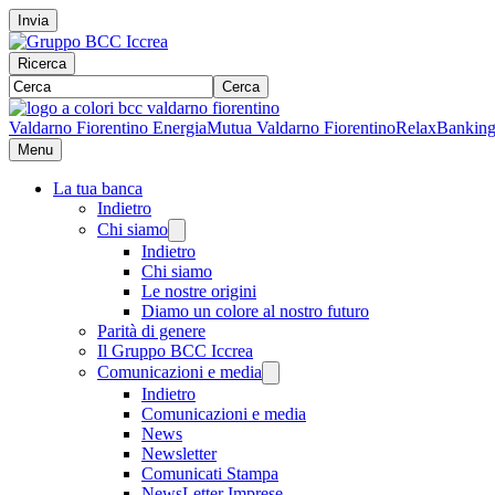
Invia
Ricerca
Cerca
Valdarno Fiorentino Energia
Mutua Valdarno Fiorentino
RelaxBankin
Menu
La tua banca
Indietro
Chi siamo
Indietro
Chi siamo
Le nostre origini
Diamo un colore al nostro futuro
Parità di genere
Il Gruppo BCC Iccrea
Comunicazioni e media
Indietro
Comunicazioni e media
News
Newsletter
Comunicati Stampa
NewsLetter Imprese