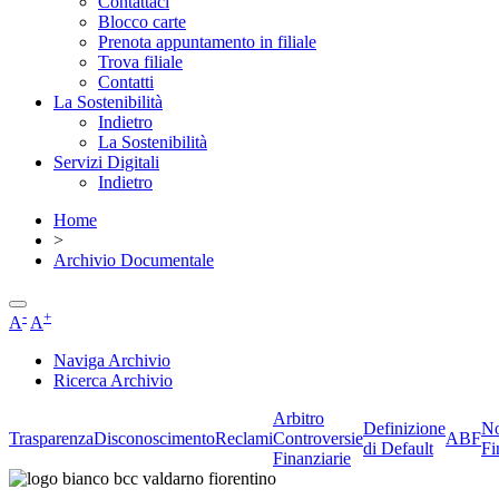
Contattaci
Blocco carte
Prenota appuntamento in filiale
Trova filiale
Contatti
La Sostenibilità
Indietro
La Sostenibilità
Servizi Digitali
Indietro
Home
>
Archivio Documentale
-
+
A
A
Naviga Archivio
Ricerca Archivio
Arbitro
Definizione
No
Trasparenza
Disconoscimento
Reclami
Controversie
ABF
di Default
Fi
Finanziarie