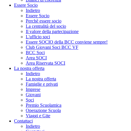
Essere Socio
Indietro
Essere Socio
Perchè essere socio
La centralità del socio
Il valore della partecipazione
L'ufficio soci
Essere SOCIO della BCC conviene sempre!
Club Giovani Soci BCC VF
BCC Soci
Area SOCI
Area Riservata SOCI
La nostra offerta
Indietro
La nostra offerta
Famiglie e privati
Imprese
Giovani
Soci
Premio Scuolamica
Operazione Scuola
Viaggi e Gite
Contattaci
Indietro