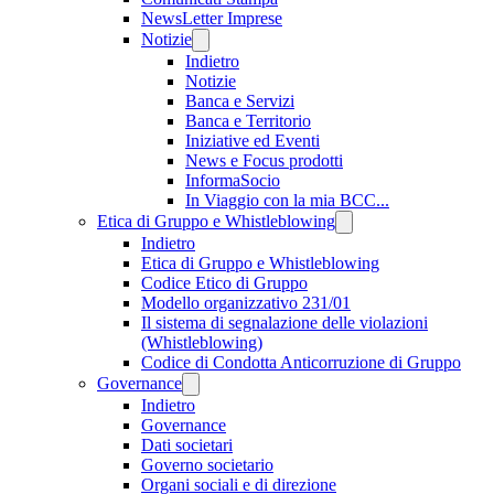
NewsLetter Imprese
Notizie
Indietro
Notizie
Banca e Servizi
Banca e Territorio
Iniziative ed Eventi
News e Focus prodotti
InformaSocio
In Viaggio con la mia BCC...
Etica di Gruppo e Whistleblowing
Indietro
Etica di Gruppo e Whistleblowing
Codice Etico di Gruppo
Modello organizzativo 231/01
Il sistema di segnalazione delle violazioni
(Whistleblowing)
Codice di Condotta Anticorruzione di Gruppo
Governance
Indietro
Governance
Dati societari
Governo societario
Organi sociali e di direzione