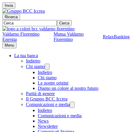
Invia
Ricerca
Cerca
Valdarno Fiorentino
Mutua Valdarno
RelaxBanking
Energia
Fiorentino
Menu
La tua banca
Indietro
Chi siamo
Indietro
Chi siamo
Le nostre origini
Diamo un colore al nostro futuro
Parità di genere
Il Gruppo BCC Iccrea
Comunicazioni e media
Indietro
Comunicazioni e media
News
Newsletter
Comunicati Stampa