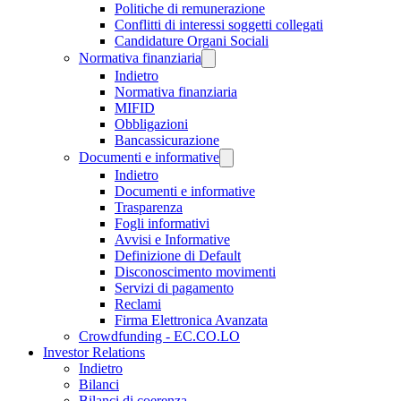
Politiche di remunerazione
Conflitti di interessi soggetti collegati
Candidature Organi Sociali
Normativa finanziaria
Indietro
Normativa finanziaria
MIFID
Obbligazioni
Bancassicurazione
Documenti e informative
Indietro
Documenti e informative
Trasparenza
Fogli informativi
Avvisi e Informative
Definizione di Default
Disconoscimento movimenti
Servizi di pagamento
Reclami
Firma Elettronica Avanzata
Crowdfunding - EC.CO.LO
Investor Relations
Indietro
Bilanci
Bilanci di coerenza