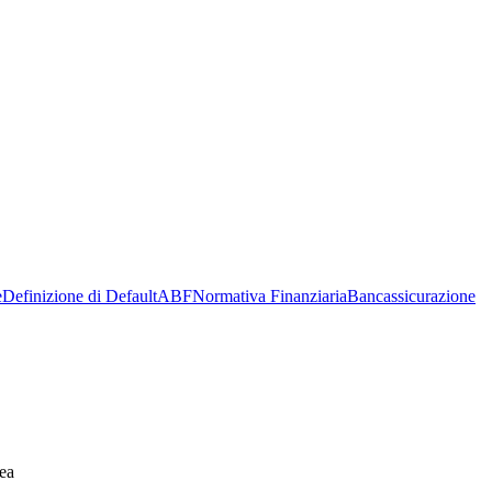
e
Definizione di Default
ABF
Normativa Finanziaria
Bancassicurazione
ea