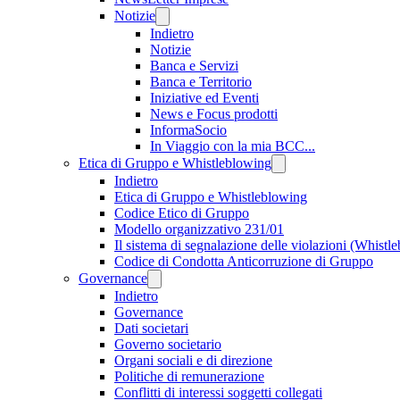
Notizie
Indietro
Notizie
Banca e Servizi
Banca e Territorio
Iniziative ed Eventi
News e Focus prodotti
InformaSocio
In Viaggio con la mia BCC...
Etica di Gruppo e Whistleblowing
Indietro
Etica di Gruppo e Whistleblowing
Codice Etico di Gruppo
Modello organizzativo 231/01
Il sistema di segnalazione delle violazioni (Whistl
Codice di Condotta Anticorruzione di Gruppo
Governance
Indietro
Governance
Dati societari
Governo societario
Organi sociali e di direzione
Politiche di remunerazione
Conflitti di interessi soggetti collegati