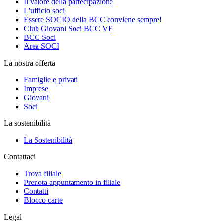
Il valore della partecipazione
L'ufficio soci
Essere SOCIO della BCC conviene sempre!
Club Giovani Soci BCC VF
BCC Soci
Area SOCI
La nostra offerta
Famiglie e privati
Imprese
Giovani
Soci
La sostenibilità
La Sostenibilità
Contattaci
Trova filiale
Prenota appuntamento in filiale
Contatti
Blocco carte
Legal