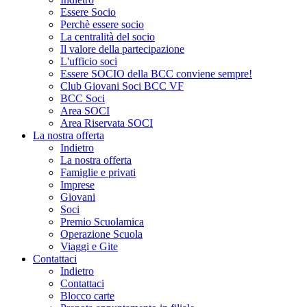
Essere Socio
Perchè essere socio
La centralità del socio
Il valore della partecipazione
L'ufficio soci
Essere SOCIO della BCC conviene sempre!
Club Giovani Soci BCC VF
BCC Soci
Area SOCI
Area Riservata SOCI
La nostra offerta
Indietro
La nostra offerta
Famiglie e privati
Imprese
Giovani
Soci
Premio Scuolamica
Operazione Scuola
Viaggi e Gite
Contattaci
Indietro
Contattaci
Blocco carte