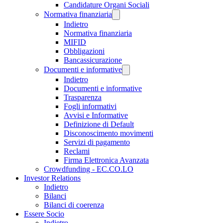
Candidature Organi Sociali
Normativa finanziaria
Indietro
Normativa finanziaria
MIFID
Obbligazioni
Bancassicurazione
Documenti e informative
Indietro
Documenti e informative
Trasparenza
Fogli informativi
Avvisi e Informative
Definizione di Default
Disconoscimento movimenti
Servizi di pagamento
Reclami
Firma Elettronica Avanzata
Crowdfunding - EC.CO.LO
Investor Relations
Indietro
Bilanci
Bilanci di coerenza
Essere Socio
Indietro