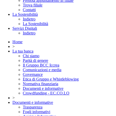
Prenota appuntamento in filiale
Trova filiale
Contatti
La Sostenibilità
Indietro
La Sostenibilità
Servizi Digitali
Indietro
Home
>
La tua banca
Chi siamo
Parità di genere
Il Gruppo BCC Iccrea
Comunicazioni e media
Governance
Etica di Gruppo e Whistleblowing
Normativa finanziaria
Documenti e informative
Crowdfunding - EC.CO.LO
>
Documenti e informative
Trasparenza
Fogli informativi