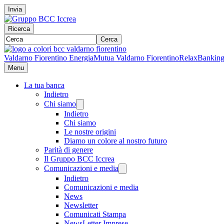
Invia
Ricerca
Cerca
Valdarno Fiorentino Energia
Mutua Valdarno Fiorentino
RelaxBankin
Menu
La tua banca
Indietro
Chi siamo
Indietro
Chi siamo
Le nostre origini
Diamo un colore al nostro futuro
Parità di genere
Il Gruppo BCC Iccrea
Comunicazioni e media
Indietro
Comunicazioni e media
News
Newsletter
Comunicati Stampa
NewsLetter Imprese