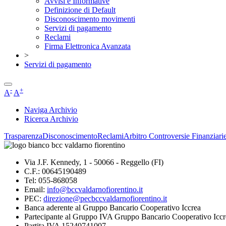
Avvisi e Informative
Definizione di Default
Disconoscimento movimenti
Servizi di pagamento
Reclami
Firma Elettronica Avanzata
>
Servizi di pagamento
-
+
A
A
Naviga Archivio
Ricerca Archivio
Trasparenza
Disconoscimento
Reclami
Arbitro Controversie Finanziari
Via J.F. Kennedy, 1 - 50066 - Reggello (FI)
C.F.: 00645190489
Tel: 055-868058
Email:
info@bccvaldarnofiorentino.it
PEC:
direzione@pecbccvaldarnofiorentino.it
Banca aderente al Gruppo Bancario Cooperativo Iccrea
Partecipante al Gruppo IVA Gruppo Bancario Cooperativo Iccr
Partita IVA 15240741007