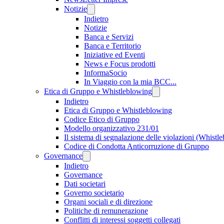
Notizie
Indietro
Notizie
Banca e Servizi
Banca e Territorio
Iniziative ed Eventi
News e Focus prodotti
InformaSocio
In Viaggio con la mia BCC...
Etica di Gruppo e Whistleblowing
Indietro
Etica di Gruppo e Whistleblowing
Codice Etico di Gruppo
Modello organizzativo 231/01
Il sistema di segnalazione delle violazioni (Whistl
Codice di Condotta Anticorruzione di Gruppo
Governance
Indietro
Governance
Dati societari
Governo societario
Organi sociali e di direzione
Politiche di remunerazione
Conflitti di interessi soggetti collegati