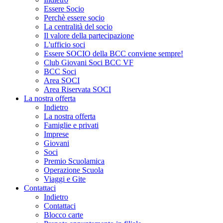
Essere Socio
Perchè essere socio
La centralità del socio
Il valore della partecipazione
L'ufficio soci
Essere SOCIO della BCC conviene sempre!
Club Giovani Soci BCC VF
BCC Soci
Area SOCI
Area Riservata SOCI
La nostra offerta
Indietro
La nostra offerta
Famiglie e privati
Imprese
Giovani
Soci
Premio Scuolamica
Operazione Scuola
Viaggi e Gite
Contattaci
Indietro
Contattaci
Blocco carte