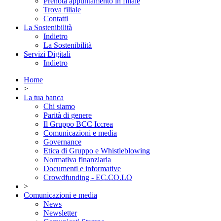
Prenota appuntamento in filiale
Trova filiale
Contatti
La Sostenibilità
Indietro
La Sostenibilità
Servizi Digitali
Indietro
Home
>
La tua banca
Chi siamo
Parità di genere
Il Gruppo BCC Iccrea
Comunicazioni e media
Governance
Etica di Gruppo e Whistleblowing
Normativa finanziaria
Documenti e informative
Crowdfunding - EC.CO.LO
>
Comunicazioni e media
News
Newsletter