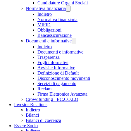
Candidature Organi Sociali
Normativa finanziaria
Indietro
Normativa finanziaria
MIFID
Obbligazioni
Bancassicurazione
Documenti e informative
Indietro
Documenti e informative
Trasparenza
Fogli informativi
Avvisi e Informative
Definizione di Default
Disconoscimento movimenti
Servizi di pagamento
Reclami
Firma Elettronica Avanzata
Crowdfunding - EC.CO.LO
Investor Relations
Indietro
Bilanci
Bilanci di coerenza
Essere Socio
Indietro