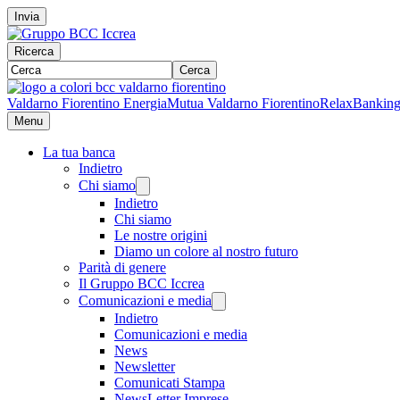
Invia
Ricerca
Cerca
Valdarno Fiorentino Energia
Mutua Valdarno Fiorentino
RelaxBankin
Menu
La tua banca
Indietro
Chi siamo
Indietro
Chi siamo
Le nostre origini
Diamo un colore al nostro futuro
Parità di genere
Il Gruppo BCC Iccrea
Comunicazioni e media
Indietro
Comunicazioni e media
News
Newsletter
Comunicati Stampa
NewsLetter Imprese