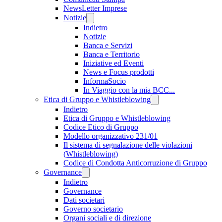
NewsLetter Imprese
Notizie
Indietro
Notizie
Banca e Servizi
Banca e Territorio
Iniziative ed Eventi
News e Focus prodotti
InformaSocio
In Viaggio con la mia BCC...
Etica di Gruppo e Whistleblowing
Indietro
Etica di Gruppo e Whistleblowing
Codice Etico di Gruppo
Modello organizzativo 231/01
Il sistema di segnalazione delle violazioni
(Whistleblowing)
Codice di Condotta Anticorruzione di Gruppo
Governance
Indietro
Governance
Dati societari
Governo societario
Organi sociali e di direzione