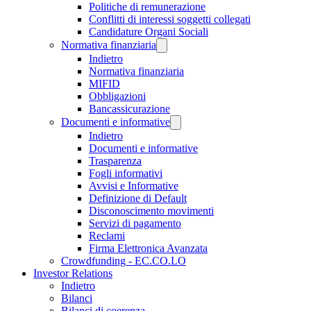
Politiche di remunerazione
Conflitti di interessi soggetti collegati
Candidature Organi Sociali
Normativa finanziaria
Indietro
Normativa finanziaria
MIFID
Obbligazioni
Bancassicurazione
Documenti e informative
Indietro
Documenti e informative
Trasparenza
Fogli informativi
Avvisi e Informative
Definizione di Default
Disconoscimento movimenti
Servizi di pagamento
Reclami
Firma Elettronica Avanzata
Crowdfunding - EC.CO.LO
Investor Relations
Indietro
Bilanci
Bilanci di coerenza