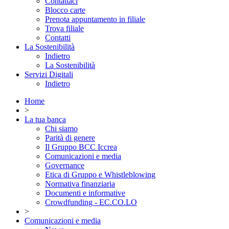
Contattaci
Blocco carte
Prenota appuntamento in filiale
Trova filiale
Contatti
La Sostenibilità
Indietro
La Sostenibilità
Servizi Digitali
Indietro
Home
>
La tua banca
Chi siamo
Parità di genere
Il Gruppo BCC Iccrea
Comunicazioni e media
Governance
Etica di Gruppo e Whistleblowing
Normativa finanziaria
Documenti e informative
Crowdfunding - EC.CO.LO
>
Comunicazioni e media