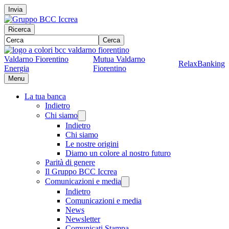
Invia
Ricerca
Cerca
Valdarno Fiorentino
Mutua Valdarno
RelaxBanking
Energia
Fiorentino
Menu
La tua banca
Indietro
Chi siamo
Indietro
Chi siamo
Le nostre origini
Diamo un colore al nostro futuro
Parità di genere
Il Gruppo BCC Iccrea
Comunicazioni e media
Indietro
Comunicazioni e media
News
Newsletter
Comunicati Stampa