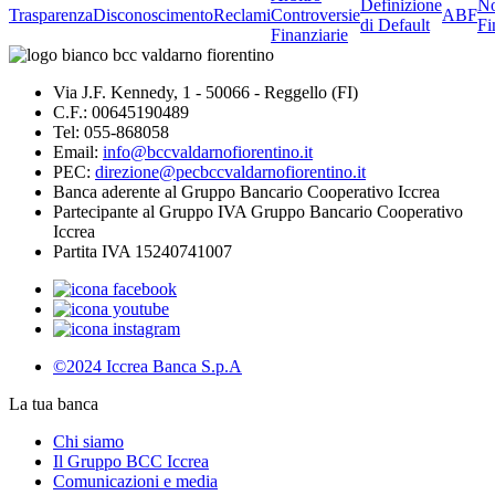
Definizione
No
Trasparenza
Disconoscimento
Reclami
Controversie
ABF
di Default
Fi
Finanziarie
Via J.F. Kennedy, 1 - 50066 - Reggello (FI)
C.F.: 00645190489
Tel: 055-868058
Email:
info@bccvaldarnofiorentino.it
PEC:
direzione@pecbccvaldarnofiorentino.it
Banca aderente al Gruppo Bancario Cooperativo Iccrea
Partecipante al Gruppo IVA Gruppo Bancario Cooperativo
Iccrea
Partita IVA 15240741007
©2024 Iccrea Banca S.p.A
La tua banca
Chi siamo
Il Gruppo BCC Iccrea
Comunicazioni e media