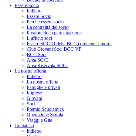
Essere Socio
Indietro
Essere Socio
Perchè essere socio
La centralità del socio
Il valore della partecipazione
L'ufficio soci
Essere SOCIO della BCC conviene sempre!
Club Giovani Soci BCC VF
BCC Soci
Area SOCI
Area Riservata SOCI
La nostra offerta
Indietro
La nostra offerta
Famiglie e privati
Imprese
Giovani
Soci
Premio Scuolamica
Operazione Scuola
Viaggi e Gite
Contattaci
Indietro