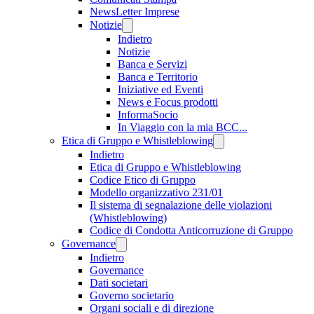
NewsLetter Imprese
Notizie
Indietro
Notizie
Banca e Servizi
Banca e Territorio
Iniziative ed Eventi
News e Focus prodotti
InformaSocio
In Viaggio con la mia BCC...
Etica di Gruppo e Whistleblowing
Indietro
Etica di Gruppo e Whistleblowing
Codice Etico di Gruppo
Modello organizzativo 231/01
Il sistema di segnalazione delle violazioni
(Whistleblowing)
Codice di Condotta Anticorruzione di Gruppo
Governance
Indietro
Governance
Dati societari
Governo societario
Organi sociali e di direzione