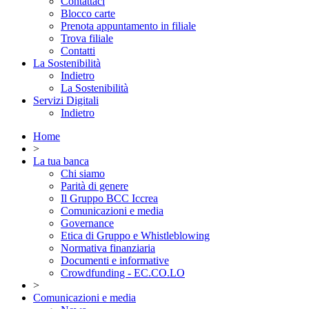
Contattaci
Blocco carte
Prenota appuntamento in filiale
Trova filiale
Contatti
La Sostenibilità
Indietro
La Sostenibilità
Servizi Digitali
Indietro
Home
>
La tua banca
Chi siamo
Parità di genere
Il Gruppo BCC Iccrea
Comunicazioni e media
Governance
Etica di Gruppo e Whistleblowing
Normativa finanziaria
Documenti e informative
Crowdfunding - EC.CO.LO
>
Comunicazioni e media