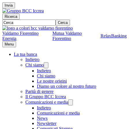
Invia
Ricerca
Cerca
Valdarno Fiorentino
Mutua Valdarno
RelaxBanking
Energia
Fiorentino
Menu
La tua banca
Indietro
Chi siamo
Indietro
Chi siamo
Le nostre origini
Diamo un colore al nostro futuro
Parità di genere
Il Gruppo BCC Iccrea
Comunicazioni e media
Indietro
Comunicazioni e media
News
Newsletter
Comunicati Stampa