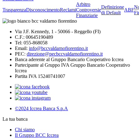
Arbitro
Definizione
No
Trasparenza
Disconoscimento
Reclami
Controversie
ABF
di Default
Fi
Finanziarie
Via J.F. Kennedy, 1 - 50066 - Reggello (FI)
C.F.: 00645190489
Tel: 055-868058
Email:
info@bccvaldarnofiorentino.it
PEC:
direzione@pecbccvaldarnofiorentino.it
Banca aderente al Gruppo Bancario Cooperativo Iccrea
Partecipante al Gruppo IVA Gruppo Bancario Cooperativo
Iccrea
Partita IVA 15240741007
©2024 Iccrea Banca S.p.A
La tua banca
Chi siamo
Il Gruppo BCC Iccrea