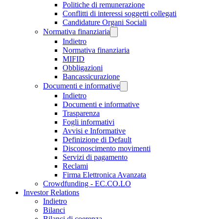
Politiche di remunerazione
Conflitti di interessi soggetti collegati
Candidature Organi Sociali
Normativa finanziaria
Indietro
Normativa finanziaria
MIFID
Obbligazioni
Bancassicurazione
Documenti e informative
Indietro
Documenti e informative
Trasparenza
Fogli informativi
Avvisi e Informative
Definizione di Default
Disconoscimento movimenti
Servizi di pagamento
Reclami
Firma Elettronica Avanzata
Crowdfunding - EC.CO.LO
Investor Relations
Indietro
Bilanci
Bilanci di coerenza