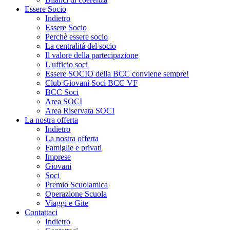
Essere Socio
Indietro
Essere Socio
Perchè essere socio
La centralità del socio
Il valore della partecipazione
L'ufficio soci
Essere SOCIO della BCC conviene sempre!
Club Giovani Soci BCC VF
BCC Soci
Area SOCI
Area Riservata SOCI
La nostra offerta
Indietro
La nostra offerta
Famiglie e privati
Imprese
Giovani
Soci
Premio Scuolamica
Operazione Scuola
Viaggi e Gite
Contattaci
Indietro