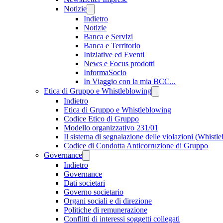
Notizie
Indietro
Notizie
Banca e Servizi
Banca e Territorio
Iniziative ed Eventi
News e Focus prodotti
InformaSocio
In Viaggio con la mia BCC...
Etica di Gruppo e Whistleblowing
Indietro
Etica di Gruppo e Whistleblowing
Codice Etico di Gruppo
Modello organizzativo 231/01
Il sistema di segnalazione delle violazioni (Whistl
Codice di Condotta Anticorruzione di Gruppo
Governance
Indietro
Governance
Dati societari
Governo societario
Organi sociali e di direzione
Politiche di remunerazione
Conflitti di interessi soggetti collegati