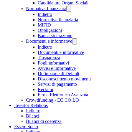
Candidature Organi Sociali
Normativa finanziaria
Indietro
Normativa finanziaria
MIFID
Obbligazioni
Bancassicurazione
Documenti e informative
Indietro
Documenti e informative
Trasparenza
Fogli informativi
Avvisi e Informative
Definizione di Default
Disconoscimento movimenti
Servizi di pagamento
Reclami
Firma Elettronica Avanzata
Crowdfunding - EC.CO.LO
Investor Relations
Indietro
Bilanci
Bilanci di coerenza
Essere Socio
Indietro