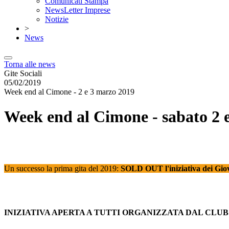
Comunicati Stampa
NewsLetter Imprese
Notizie
>
News
Torna alle news
Gite Sociali
05/02/2019
Week end al Cimone - 2 e 3 marzo 2019
Week end al Cimone - sabato 2 
Un successo la prima gita del 2019:
SOLD OUT l'iniziativa dei Giov
INIZIATIVA APERTA A TUTTI ORGANIZZATA DAL CLU