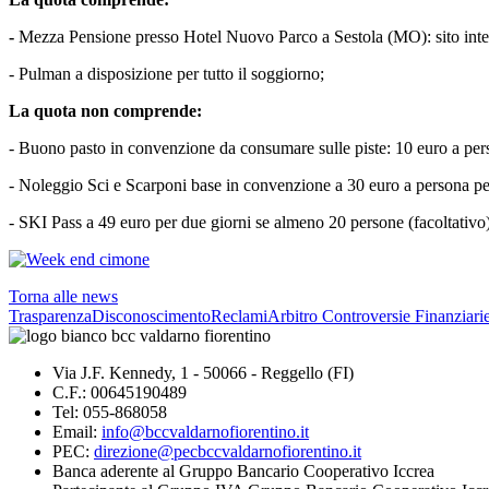
-
Mezza Pensione presso Hotel Nuovo Parco a Sestola (MO): sito inte
- Pulman a disposizione per tutto il soggiorno;
La quota non comprende:
- Buono pasto in convenzione da consumare sulle piste: 10 euro a pers
- Noleggio Sci e Scarponi base in convenzione a 30 euro a persona per
- SKI Pass a 49 euro per due giorni se almeno 20 persone (facoltativo)
Torna alle news
Trasparenza
Disconoscimento
Reclami
Arbitro Controversie Finanziari
Via J.F. Kennedy, 1 - 50066 - Reggello (FI)
C.F.: 00645190489
Tel: 055-868058
Email:
info@bccvaldarnofiorentino.it
PEC:
direzione@pecbccvaldarnofiorentino.it
Banca aderente al Gruppo Bancario Cooperativo Iccrea