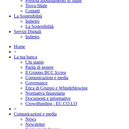
Prenota appuntamento in filiale
Trova filiale
Contatti
La Sostenibilità
Indietro
La Sostenibilità
Servizi Digitali
Indietro
Home
>
La tua banca
Chi siamo
Parità di genere
Il Gruppo BCC Iccrea
Comunicazioni e media
Governance
Etica di Gruppo e Whistleblowing
Normativa finanziaria
Documenti e informative
Crowdfunding - EC.CO.LO
>
Comunicazioni e media
News
Newsletter