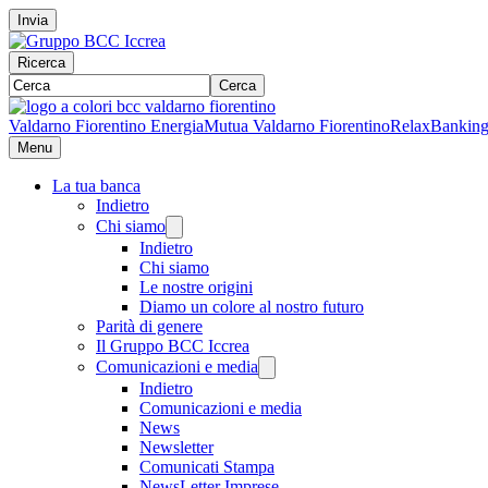
Invia
Ricerca
Cerca
Valdarno Fiorentino Energia
Mutua Valdarno Fiorentino
RelaxBankin
Menu
La tua banca
Indietro
Chi siamo
Indietro
Chi siamo
Le nostre origini
Diamo un colore al nostro futuro
Parità di genere
Il Gruppo BCC Iccrea
Comunicazioni e media
Indietro
Comunicazioni e media
News
Newsletter
Comunicati Stampa
NewsLetter Imprese