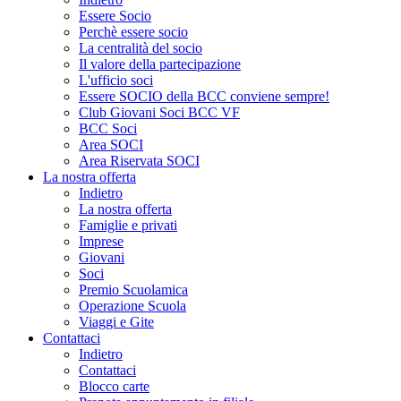
Essere Socio
Perchè essere socio
La centralità del socio
Il valore della partecipazione
L'ufficio soci
Essere SOCIO della BCC conviene sempre!
Club Giovani Soci BCC VF
BCC Soci
Area SOCI
Area Riservata SOCI
La nostra offerta
Indietro
La nostra offerta
Famiglie e privati
Imprese
Giovani
Soci
Premio Scuolamica
Operazione Scuola
Viaggi e Gite
Contattaci
Indietro
Contattaci
Blocco carte