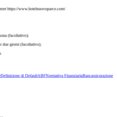
rnet
https://www.hotelnuovoparco.com/
ona (facoltativo);
 due giorni (facoltativo);
.
e
Definizione di Default
ABF
Normativa Finanziaria
Bancassicurazione