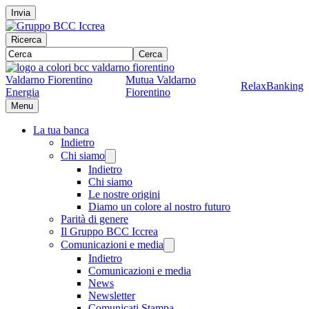
Invia
Ricerca
Cerca
Valdarno Fiorentino
Mutua Valdarno
RelaxBanking
Energia
Fiorentino
Menu
La tua banca
Indietro
Chi siamo
Indietro
Chi siamo
Le nostre origini
Diamo un colore al nostro futuro
Parità di genere
Il Gruppo BCC Iccrea
Comunicazioni e media
Indietro
Comunicazioni e media
News
Newsletter
Comunicati Stampa