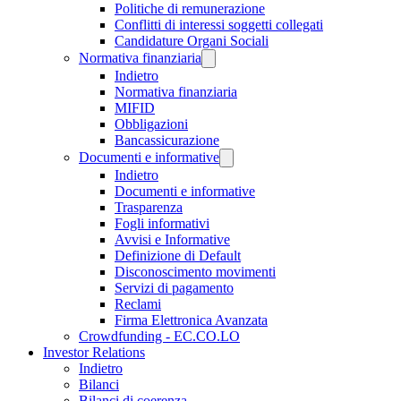
Politiche di remunerazione
Conflitti di interessi soggetti collegati
Candidature Organi Sociali
Normativa finanziaria
Indietro
Normativa finanziaria
MIFID
Obbligazioni
Bancassicurazione
Documenti e informative
Indietro
Documenti e informative
Trasparenza
Fogli informativi
Avvisi e Informative
Definizione di Default
Disconoscimento movimenti
Servizi di pagamento
Reclami
Firma Elettronica Avanzata
Crowdfunding - EC.CO.LO
Investor Relations
Indietro
Bilanci
Bilanci di coerenza