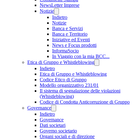
NewsLetter Imprese
Notizie
Indietro
Notizie
Banca e Servizi
Banca e Territorio
Iniziative ed Eventi
News e Focus prodotti
InformaSocio
In Viaggio con la mia BCC...
Etica di Gruppo e Whistleblowing
Indietro
Etica di Gruppo e Whistleblowing
Codice Etico di Gruppo
Modello organizzativo 231/01
Il sistema di segnalazione delle violazioni
(Whistleblowing)
Codice di Condotta Anticorruzione di Gruppo
Governance
Indietro
Governance
Dati societari
Governo societario
Organi sociali e di direzione