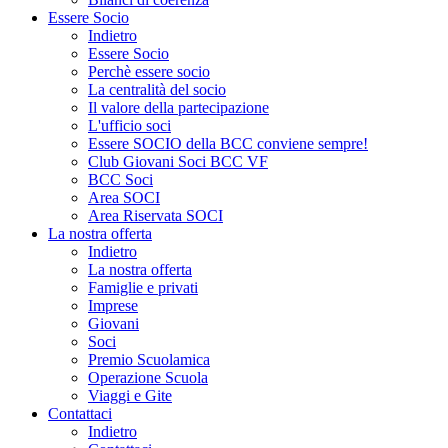
Essere Socio
Indietro
Essere Socio
Perchè essere socio
La centralità del socio
Il valore della partecipazione
L'ufficio soci
Essere SOCIO della BCC conviene sempre!
Club Giovani Soci BCC VF
BCC Soci
Area SOCI
Area Riservata SOCI
La nostra offerta
Indietro
La nostra offerta
Famiglie e privati
Imprese
Giovani
Soci
Premio Scuolamica
Operazione Scuola
Viaggi e Gite
Contattaci
Indietro