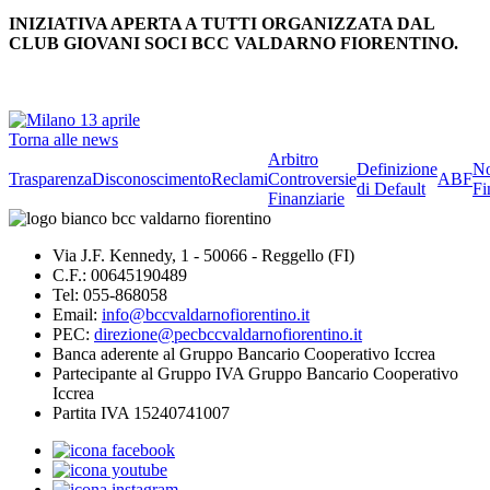
INIZIATIVA APERTA A TUTTI ORGANIZZATA DAL
CLUB GIOVANI SOCI BCC VALDARNO FIORENTINO.
Torna alle news
Arbitro
Definizione
No
Trasparenza
Disconoscimento
Reclami
Controversie
ABF
di Default
Fi
Finanziarie
Via J.F. Kennedy, 1 - 50066 - Reggello (FI)
C.F.: 00645190489
Tel: 055-868058
Email:
info@bccvaldarnofiorentino.it
PEC:
direzione@pecbccvaldarnofiorentino.it
Banca aderente al Gruppo Bancario Cooperativo Iccrea
Partecipante al Gruppo IVA Gruppo Bancario Cooperativo
Iccrea
Partita IVA 15240741007