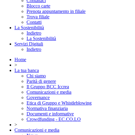
Contattaci
Blocco carte
Prenota appuntamento in filiale
Trova filiale
Contatti
La Sostenibilità
Indietro
La Sostenibilità
Servizi Digitali
Indietro
Home
>
La tua banca
Chi siamo
Parità di genere
Il Gruppo BCC Iccrea
Comunicazioni e media
Governance
Etica di Gruppo e Whistleblowing
Normativa finanziaria
Documenti e informative
Crowdfunding - EC.CO.LO
>
Comunicazioni e media