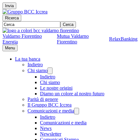
Invia
Ricerca
Cerca
Valdarno Fiorentino
Mutua Valdarno
RelaxBanking
Energia
Fiorentino
Menu
La tua banca
Indietro
Chi siamo
Indietro
Chi siamo
Le nostre origini
Diamo un colore al nostro futuro
Parità di genere
Il Gruppo BCC Iccrea
Comunicazioni e media
Indietro
Comunicazioni e media
News
Newsletter
Comunicati Stampa