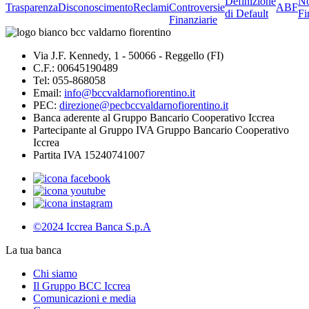
Definizione
No
Trasparenza
Disconoscimento
Reclami
Controversie
ABF
di Default
Fi
Finanziarie
Via J.F. Kennedy, 1 - 50066 - Reggello (FI)
C.F.: 00645190489
Tel: 055-868058
Email:
info@bccvaldarnofiorentino.it
PEC:
direzione@pecbccvaldarnofiorentino.it
Banca aderente al Gruppo Bancario Cooperativo Iccrea
Partecipante al Gruppo IVA Gruppo Bancario Cooperativo
Iccrea
Partita IVA 15240741007
©2024 Iccrea Banca S.p.A
La tua banca
Chi siamo
Il Gruppo BCC Iccrea
Comunicazioni e media