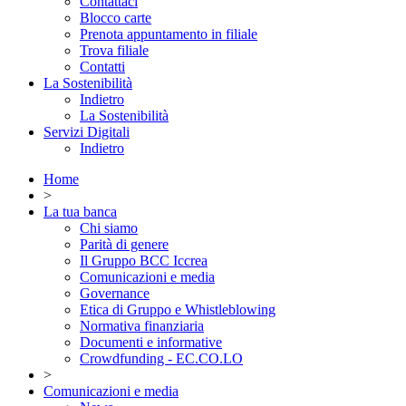
Contattaci
Blocco carte
Prenota appuntamento in filiale
Trova filiale
Contatti
La Sostenibilità
Indietro
La Sostenibilità
Servizi Digitali
Indietro
Home
>
La tua banca
Chi siamo
Parità di genere
Il Gruppo BCC Iccrea
Comunicazioni e media
Governance
Etica di Gruppo e Whistleblowing
Normativa finanziaria
Documenti e informative
Crowdfunding - EC.CO.LO
>
Comunicazioni e media