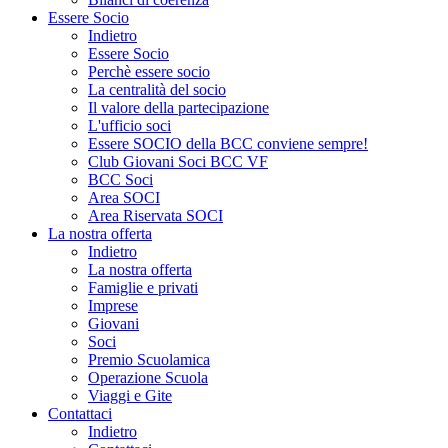
Essere Socio
Indietro
Essere Socio
Perchè essere socio
La centralità del socio
Il valore della partecipazione
L'ufficio soci
Essere SOCIO della BCC conviene sempre!
Club Giovani Soci BCC VF
BCC Soci
Area SOCI
Area Riservata SOCI
La nostra offerta
Indietro
La nostra offerta
Famiglie e privati
Imprese
Giovani
Soci
Premio Scuolamica
Operazione Scuola
Viaggi e Gite
Contattaci
Indietro