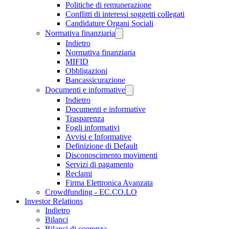
Politiche di remunerazione
Conflitti di interessi soggetti collegati
Candidature Organi Sociali
Normativa finanziaria
Indietro
Normativa finanziaria
MIFID
Obbligazioni
Bancassicurazione
Documenti e informative
Indietro
Documenti e informative
Trasparenza
Fogli informativi
Avvisi e Informative
Definizione di Default
Disconoscimento movimenti
Servizi di pagamento
Reclami
Firma Elettronica Avanzata
Crowdfunding - EC.CO.LO
Investor Relations
Indietro
Bilanci
Bilanci di coerenza