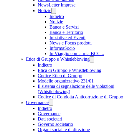
NewsLetter Imprese
Notizie
Indietro
Notizie
Banca e Servizi
Banca e Territorio
Iniziative ed Eventi
News e Focus prodotti
InformaSocio
In Viaggio con la mia BCC...
Etica di Gruppo e Whistleblowing
Indietro
Etica di Gruppo e Whistleblowing
Codice Etico di Gruppo
Modello organizzativo 231/01
Il sistema di segnalazione delle violazioni
(Whistleblowing)
Codice di Condotta Anticorruzione di Gruppo
Governance
Indietro
Governance
Dati societari
Governo societario
Organi sociali e di direzione