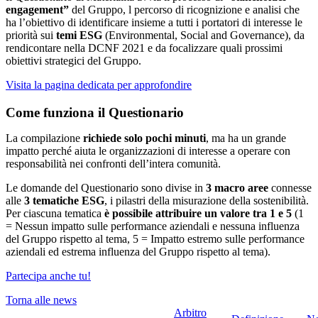
engagement”
del Gruppo, l percorso di ricognizione e analisi che
ha l’obiettivo di identificare insieme a tutti i portatori di interesse le
priorità sui
temi ESG
(Environmental, Social and Governance), da
rendicontare nella DCNF 2021 e da focalizzare quali prossimi
obiettivi strategici del Gruppo.
Visita la pagina dedicata per approfondire
Come funziona il Questionario
La compilazione
richiede solo pochi minuti
, ma ha un grande
impatto perché aiuta le organizzazioni di interesse a operare con
responsabilità nei confronti dell’intera comunità.
Le domande del Questionario sono divise in
3 macro aree
connesse
alle
3 tematiche ESG
, i pilastri della misurazione della sostenibilità.
Per ciascuna tematica
è possibile attribuire un valore tra 1 e 5
(1
= Nessun impatto sulle performance aziendali e nessuna influenza
del Gruppo rispetto al tema, 5 = Impatto estremo sulle performance
aziendali ed estrema influenza del Gruppo rispetto al tema).
Partecipa anche tu!
Torna alle news
Arbitro