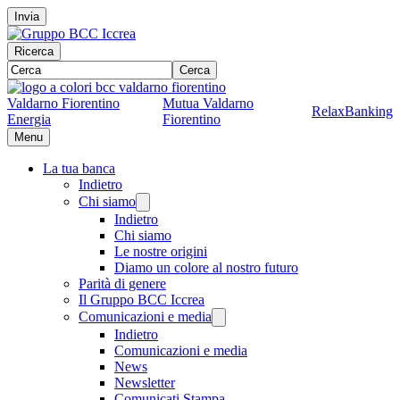
Invia
Ricerca
Cerca
Valdarno Fiorentino
Mutua Valdarno
RelaxBanking
Energia
Fiorentino
Menu
La tua banca
Indietro
Chi siamo
Indietro
Chi siamo
Le nostre origini
Diamo un colore al nostro futuro
Parità di genere
Il Gruppo BCC Iccrea
Comunicazioni e media
Indietro
Comunicazioni e media
News
Newsletter
Comunicati Stampa