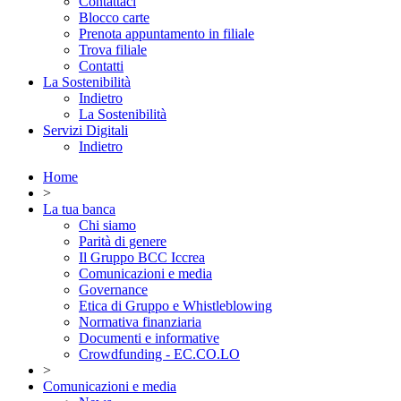
Contattaci
Blocco carte
Prenota appuntamento in filiale
Trova filiale
Contatti
La Sostenibilità
Indietro
La Sostenibilità
Servizi Digitali
Indietro
Home
>
La tua banca
Chi siamo
Parità di genere
Il Gruppo BCC Iccrea
Comunicazioni e media
Governance
Etica di Gruppo e Whistleblowing
Normativa finanziaria
Documenti e informative
Crowdfunding - EC.CO.LO
>
Comunicazioni e media