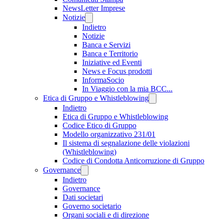
NewsLetter Imprese
Notizie
Indietro
Notizie
Banca e Servizi
Banca e Territorio
Iniziative ed Eventi
News e Focus prodotti
InformaSocio
In Viaggio con la mia BCC...
Etica di Gruppo e Whistleblowing
Indietro
Etica di Gruppo e Whistleblowing
Codice Etico di Gruppo
Modello organizzativo 231/01
Il sistema di segnalazione delle violazioni
(Whistleblowing)
Codice di Condotta Anticorruzione di Gruppo
Governance
Indietro
Governance
Dati societari
Governo societario
Organi sociali e di direzione