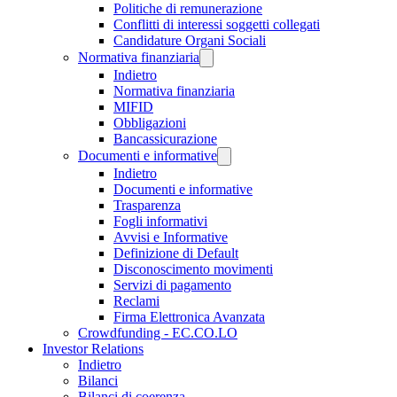
Politiche di remunerazione
Conflitti di interessi soggetti collegati
Candidature Organi Sociali
Normativa finanziaria
Indietro
Normativa finanziaria
MIFID
Obbligazioni
Bancassicurazione
Documenti e informative
Indietro
Documenti e informative
Trasparenza
Fogli informativi
Avvisi e Informative
Definizione di Default
Disconoscimento movimenti
Servizi di pagamento
Reclami
Firma Elettronica Avanzata
Crowdfunding - EC.CO.LO
Investor Relations
Indietro
Bilanci
Bilanci di coerenza