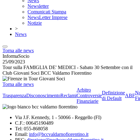
News
Newsletter
Comunicati Stampa
NewsLetter Imprese
Notizie
>
News
Torna alle news
InformaSocio
25/09/2023
Tour sulla FAMIGLIA DE' MEDICI - Sabato 30 Settembre con il
Club Giovani Soci BCC Valdarno Fiorentino
Torna alle news
Arbitro
Definizione
No
Trasparenza
Disconoscimento
Reclami
Controversie
ABF
di Default
Fi
Finanziarie
Via J.F. Kennedy, 1 - 50066 - Reggello (FI)
C.F.: 00645190489
Tel: 055-868058
Email:
info@bccvaldarnofiorentino.it
PEC:
direzione@pecbccvaldarnofiorentino.it