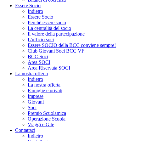
Essere Socio
Indietro
Essere Socio
Perchè essere socio
La centralità del socio
Il valore della partecipazione
L'ufficio soci
Essere SOCIO della BCC conviene sempre!
Club Giovani Soci BCC VF
BCC Soci
Area SOCI
Area Riservata SOCI
La nostra offerta
Indietro
La nostra offerta
Famiglie e privati
Imprese
Giovani
Soci
Premio Scuolamica
Operazione Scuola
Viaggi e Gite
Contattaci
Indietro