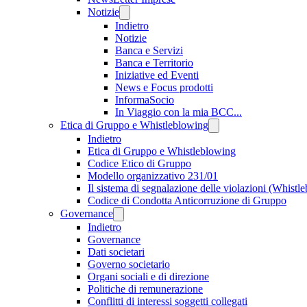
Notizie
Indietro
Notizie
Banca e Servizi
Banca e Territorio
Iniziative ed Eventi
News e Focus prodotti
InformaSocio
In Viaggio con la mia BCC...
Etica di Gruppo e Whistleblowing
Indietro
Etica di Gruppo e Whistleblowing
Codice Etico di Gruppo
Modello organizzativo 231/01
Il sistema di segnalazione delle violazioni (Whistl
Codice di Condotta Anticorruzione di Gruppo
Governance
Indietro
Governance
Dati societari
Governo societario
Organi sociali e di direzione
Politiche di remunerazione
Conflitti di interessi soggetti collegati