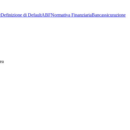
e
Definizione di Default
ABF
Normativa Finanziaria
Bancassicurazione
ea