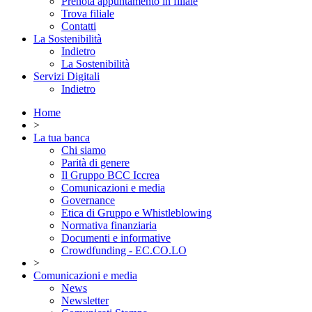
Prenota appuntamento in filiale
Trova filiale
Contatti
La Sostenibilità
Indietro
La Sostenibilità
Servizi Digitali
Indietro
Home
>
La tua banca
Chi siamo
Parità di genere
Il Gruppo BCC Iccrea
Comunicazioni e media
Governance
Etica di Gruppo e Whistleblowing
Normativa finanziaria
Documenti e informative
Crowdfunding - EC.CO.LO
>
Comunicazioni e media
News
Newsletter