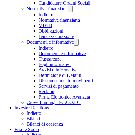
Candidature Organi Sociali
Normativa finanziaria
Indietro
Normativa finanziaria
MIFID
Obbligazioni
Bancassicurazione
Documenti e informative
Indietro
Documenti e informative
Trasparenza
Fogli informativi
Avvisi e Informative
Definizione di Default
Disconoscimento movimenti
Servizi di pagamento
Reclami
Firma Elettronica Avanzata
Crowdfunding - EC.CO.LO
Investor Relations
Indietro
Bilanci
Bilanci di coerenza
Essere Socio
Indietro