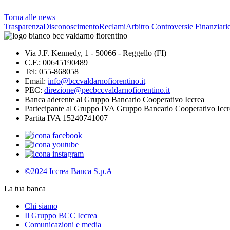
Torna alle news
Trasparenza
Disconoscimento
Reclami
Arbitro Controversie Finanziari
Via J.F. Kennedy, 1 - 50066 - Reggello (FI)
C.F.: 00645190489
Tel: 055-868058
Email:
info@bccvaldarnofiorentino.it
PEC:
direzione@pecbccvaldarnofiorentino.it
Banca aderente al Gruppo Bancario Cooperativo Iccrea
Partecipante al Gruppo IVA Gruppo Bancario Cooperativo Iccr
Partita IVA 15240741007
©2024 Iccrea Banca S.p.A
La tua banca
Chi siamo
Il Gruppo BCC Iccrea
Comunicazioni e media