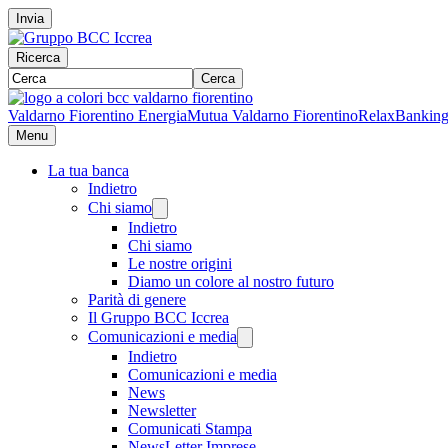
Invia
Ricerca
Cerca
Valdarno Fiorentino Energia
Mutua Valdarno Fiorentino
RelaxBankin
Menu
La tua banca
Indietro
Chi siamo
Indietro
Chi siamo
Le nostre origini
Diamo un colore al nostro futuro
Parità di genere
Il Gruppo BCC Iccrea
Comunicazioni e media
Indietro
Comunicazioni e media
News
Newsletter
Comunicati Stampa
NewsLetter Imprese