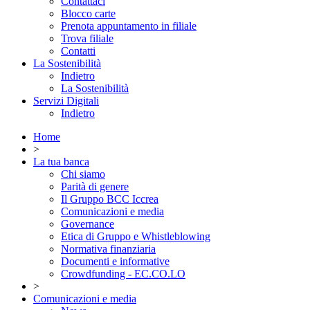
Contattaci
Blocco carte
Prenota appuntamento in filiale
Trova filiale
Contatti
La Sostenibilità
Indietro
La Sostenibilità
Servizi Digitali
Indietro
Home
>
La tua banca
Chi siamo
Parità di genere
Il Gruppo BCC Iccrea
Comunicazioni e media
Governance
Etica di Gruppo e Whistleblowing
Normativa finanziaria
Documenti e informative
Crowdfunding - EC.CO.LO
>
Comunicazioni e media