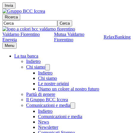
Invia
Ricerca
Cerca
Valdarno Fiorentino
Mutua Valdarno
RelaxBanking
Energia
Fiorentino
Menu
La tua banca
Indietro
Chi siamo
Indietro
Chi siamo
Le nostre origini
Diamo un colore al nostro futuro
Parità di genere
Il Gruppo BCC Iccrea
Comunicazioni e media
Indietro
Comunicazioni e media
News
Newsletter
Comunicati Stampa