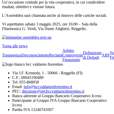
Un’occasione centrale per la vita cooperativa, in cui condividere
risultati, obiettivi e visione futura.
L’Assemblea sarà chiamata anche al rinnovo delle cariche sociali.
Vi aspettiamo sabato 3 maggio 2025, ore 16:00 – Sala della
Filarmonica G. Verdi, Via Dante Alighieri, Reggello.
Torna alle news
Arbitro
Definizione
No
Trasparenza
Disconoscimento
Reclami
Controversie
ABF
di Default
Fi
Finanziarie
Via J.F. Kennedy, 1 - 50066 - Reggello (FI)
C.F.: 00645190489
Tel: 055-868058
Email:
info@bccvaldarnofiorentino.it
PEC:
direzione@pecbccvaldarnofiorentino.it
Banca aderente al Gruppo Bancario Cooperativo Iccrea
Partecipante al Gruppo IVA Gruppo Bancario Cooperativo
Iccrea
Partita IVA 15240741007