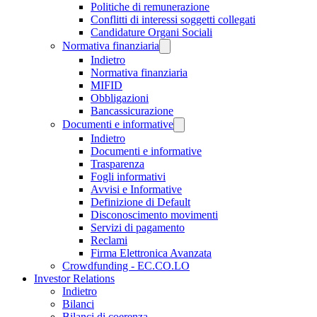
Politiche di remunerazione
Conflitti di interessi soggetti collegati
Candidature Organi Sociali
Normativa finanziaria
Indietro
Normativa finanziaria
MIFID
Obbligazioni
Bancassicurazione
Documenti e informative
Indietro
Documenti e informative
Trasparenza
Fogli informativi
Avvisi e Informative
Definizione di Default
Disconoscimento movimenti
Servizi di pagamento
Reclami
Firma Elettronica Avanzata
Crowdfunding - EC.CO.LO
Investor Relations
Indietro
Bilanci
Bilanci di coerenza