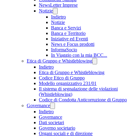
NewsLetter Imprese
Notizie
Indietro
Notizie
Banca e Servizi
Banca e Territorio
Iniziative ed Eventi
News e Focus prodotti
InformaSocio
In Viaggio con la mia BCC...
Etica di Gruppo e Whistleblowing
Indietro
Etica di Gruppo e Whistleblowing
Codice Etico di Gruppo
Modello organizzativo 231/01
Il sistema di segnalazione delle violazioni
(Whistleblowing)
Codice di Condotta Anticorruzione di Gruppo
Governance
Indietro
Governance
Dati societari
Governo societario
Organi sociali e di direzione