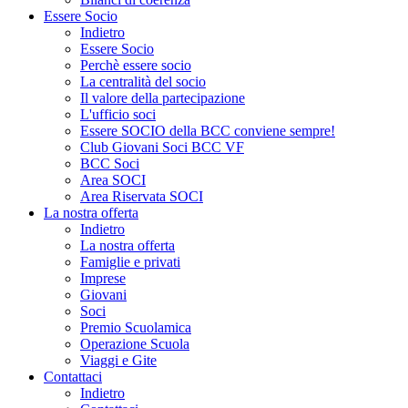
Essere Socio
Indietro
Essere Socio
Perchè essere socio
La centralità del socio
Il valore della partecipazione
L'ufficio soci
Essere SOCIO della BCC conviene sempre!
Club Giovani Soci BCC VF
BCC Soci
Area SOCI
Area Riservata SOCI
La nostra offerta
Indietro
La nostra offerta
Famiglie e privati
Imprese
Giovani
Soci
Premio Scuolamica
Operazione Scuola
Viaggi e Gite
Contattaci
Indietro