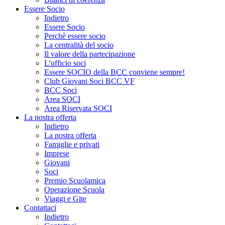
Essere Socio
Indietro
Essere Socio
Perchè essere socio
La centralità del socio
Il valore della partecipazione
L'ufficio soci
Essere SOCIO della BCC conviene sempre!
Club Giovani Soci BCC VF
BCC Soci
Area SOCI
Area Riservata SOCI
La nostra offerta
Indietro
La nostra offerta
Famiglie e privati
Imprese
Giovani
Soci
Premio Scuolamica
Operazione Scuola
Viaggi e Gite
Contattaci
Indietro