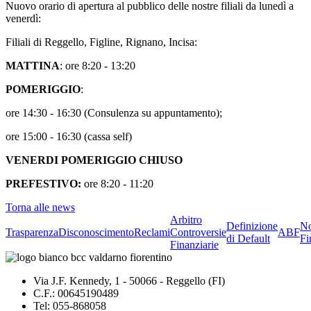
Nuovo orario di apertura al pubblico delle nostre filiali da lunedì a
venerdì:
Filiali di Reggello, Figline, Rignano, Incisa:
MATTINA
: ore 8:20 - 13:20
POMERIGGIO
:
ore 14:30 - 16:30 (Consulenza su appuntamento);
ore 15:00 - 16:30 (cassa self)
VENERDI POMERIGGIO CHIUSO
PREFESTIVO:
ore 8:20 - 11:20
Torna alle news
Arbitro
Definizione
No
Trasparenza
Disconoscimento
Reclami
Controversie
ABF
di Default
Fi
Finanziarie
Via J.F. Kennedy, 1 - 50066 - Reggello (FI)
C.F.: 00645190489
Tel: 055-868058