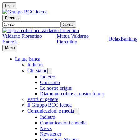
Invia
Ricerca
Cerca
Valdarno Fiorentino
Mutua Valdarno
RelaxBanking
Energia
Fiorentino
Menu
La tua banca
Indietro
Chi siamo
Indietro
Chi siamo
Le nostre origini
Diamo un colore al nostro futuro
Parità di genere
Il Gruppo BCC Iccrea
Comunicazioni e media
Indietro
Comunicazioni e media
News
Newsletter
Comunicati Stampa