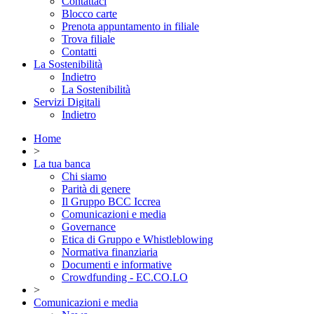
Contattaci
Blocco carte
Prenota appuntamento in filiale
Trova filiale
Contatti
La Sostenibilità
Indietro
La Sostenibilità
Servizi Digitali
Indietro
Home
>
La tua banca
Chi siamo
Parità di genere
Il Gruppo BCC Iccrea
Comunicazioni e media
Governance
Etica di Gruppo e Whistleblowing
Normativa finanziaria
Documenti e informative
Crowdfunding - EC.CO.LO
>
Comunicazioni e media