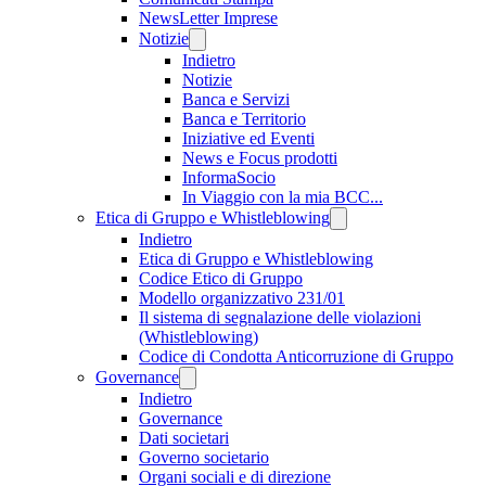
NewsLetter Imprese
Notizie
Indietro
Notizie
Banca e Servizi
Banca e Territorio
Iniziative ed Eventi
News e Focus prodotti
InformaSocio
In Viaggio con la mia BCC...
Etica di Gruppo e Whistleblowing
Indietro
Etica di Gruppo e Whistleblowing
Codice Etico di Gruppo
Modello organizzativo 231/01
Il sistema di segnalazione delle violazioni
(Whistleblowing)
Codice di Condotta Anticorruzione di Gruppo
Governance
Indietro
Governance
Dati societari
Governo societario
Organi sociali e di direzione