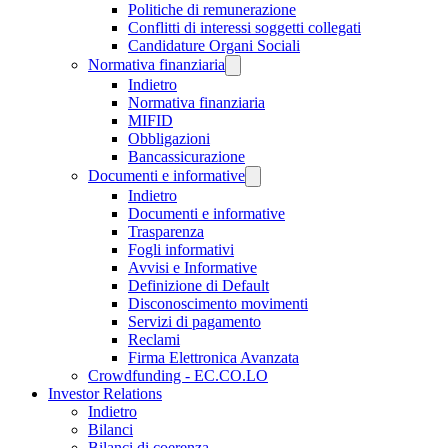
Politiche di remunerazione
Conflitti di interessi soggetti collegati
Candidature Organi Sociali
Normativa finanziaria
Indietro
Normativa finanziaria
MIFID
Obbligazioni
Bancassicurazione
Documenti e informative
Indietro
Documenti e informative
Trasparenza
Fogli informativi
Avvisi e Informative
Definizione di Default
Disconoscimento movimenti
Servizi di pagamento
Reclami
Firma Elettronica Avanzata
Crowdfunding - EC.CO.LO
Investor Relations
Indietro
Bilanci
Bilanci di coerenza