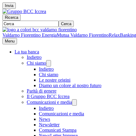
Invia
Ricerca
Cerca
Valdarno Fiorentino Energia
Mutua Valdarno Fiorentino
RelaxBankin
Menu
La tua banca
Indietro
Chi siamo
Indietro
Chi siamo
Le nostre origini
Diamo un colore al nostro futuro
Parità di genere
Il Gruppo BCC Iccrea
Comunicazioni e media
Indietro
Comunicazioni e media
News
Newsletter
Comunicati Stampa
NewsLetter Imprese