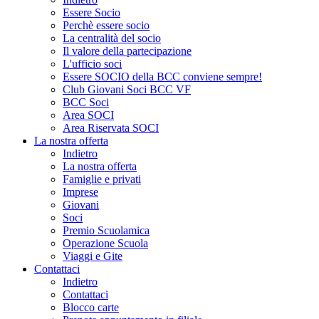
Essere Socio
Perchè essere socio
La centralità del socio
Il valore della partecipazione
L'ufficio soci
Essere SOCIO della BCC conviene sempre!
Club Giovani Soci BCC VF
BCC Soci
Area SOCI
Area Riservata SOCI
La nostra offerta
Indietro
La nostra offerta
Famiglie e privati
Imprese
Giovani
Soci
Premio Scuolamica
Operazione Scuola
Viaggi e Gite
Contattaci
Indietro
Contattaci
Blocco carte