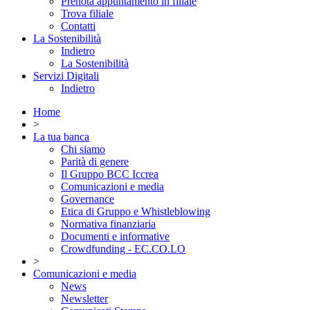
Prenota appuntamento in filiale
Trova filiale
Contatti
La Sostenibilità
Indietro
La Sostenibilità
Servizi Digitali
Indietro
Home
>
La tua banca
Chi siamo
Parità di genere
Il Gruppo BCC Iccrea
Comunicazioni e media
Governance
Etica di Gruppo e Whistleblowing
Normativa finanziaria
Documenti e informative
Crowdfunding - EC.CO.LO
>
Comunicazioni e media
News
Newsletter