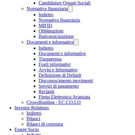
Candidature Organi Sociali
Normativa finanziaria
Indietro
Normativa finanziaria
MIFID
Obbligazioni
Bancassicurazione
Documenti e informative
Indietro
Documenti e informative
Trasparenza
Fogli informativi
Avvisi e Informative
Definizione di Default
Disconoscimento movimenti
Servizi di pagamento
Reclami
Firma Elettronica Avanzata
Crowdfunding - EC.CO.LO
Investor Relations
Indietro
Bilanci
Bilanci di coerenza
Essere Socio
Indietro