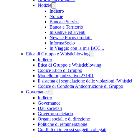
Notizie
Indietro
Notizie
Banca e Servizi
Banca e Territorio
Iniziative ed Eventi
News e Focus prodotti
InformaSocio
In Viaggio con la mia BCC...
Etica di Gruppo e Whistleblowing
Indietro
Etica di Gruppo e Whistleblowing
Codice Etico di Gruppo
Modello organizzativo 231/01
Il sistema di segnalazione delle violazioni (Whistl
Codice di Condotta Anticorruzione di Gruppo
Governance
Indietro
Governance
Dati societari
Governo societario
Organi sociali e di direzione
Politiche di remunerazione
Conflitti di interessi soggetti collegati