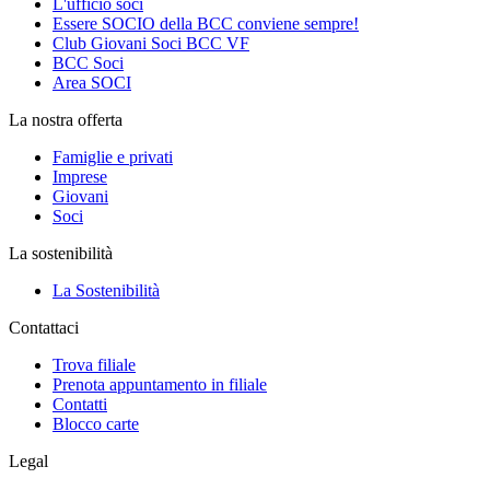
L'ufficio soci
Essere SOCIO della BCC conviene sempre!
Club Giovani Soci BCC VF
BCC Soci
Area SOCI
La nostra offerta
Famiglie e privati
Imprese
Giovani
Soci
La sostenibilità
La Sostenibilità
Contattaci
Trova filiale
Prenota appuntamento in filiale
Contatti
Blocco carte
Legal