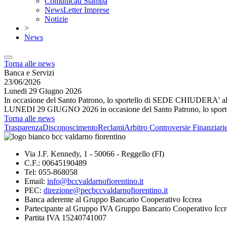
Comunicati Stampa
NewsLetter Imprese
Notizie
>
News
Torna alle news
Banca e Servizi
23/06/2026
Lunedi 29 Giugno 2026
In occasione del Santo Patrono, lo sportello di SEDE CHIUDERA' al 
LUNEDI 29 GIUGNO 2026 in occasione del Santo Patrono, lo sport
Torna alle news
Trasparenza
Disconoscimento
Reclami
Arbitro Controversie Finanziari
Via J.F. Kennedy, 1 - 50066 - Reggello (FI)
C.F.: 00645190489
Tel: 055-868058
Email:
info@bccvaldarnofiorentino.it
PEC:
direzione@pecbccvaldarnofiorentino.it
Banca aderente al Gruppo Bancario Cooperativo Iccrea
Partecipante al Gruppo IVA Gruppo Bancario Cooperativo Iccr
Partita IVA 15240741007