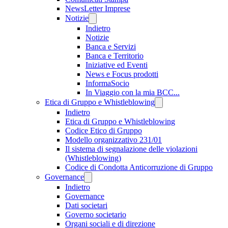
NewsLetter Imprese
Notizie
Indietro
Notizie
Banca e Servizi
Banca e Territorio
Iniziative ed Eventi
News e Focus prodotti
InformaSocio
In Viaggio con la mia BCC...
Etica di Gruppo e Whistleblowing
Indietro
Etica di Gruppo e Whistleblowing
Codice Etico di Gruppo
Modello organizzativo 231/01
Il sistema di segnalazione delle violazioni
(Whistleblowing)
Codice di Condotta Anticorruzione di Gruppo
Governance
Indietro
Governance
Dati societari
Governo societario
Organi sociali e di direzione