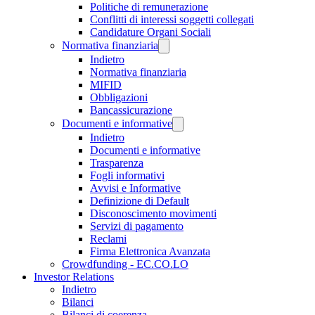
Politiche di remunerazione
Conflitti di interessi soggetti collegati
Candidature Organi Sociali
Normativa finanziaria
Indietro
Normativa finanziaria
MIFID
Obbligazioni
Bancassicurazione
Documenti e informative
Indietro
Documenti e informative
Trasparenza
Fogli informativi
Avvisi e Informative
Definizione di Default
Disconoscimento movimenti
Servizi di pagamento
Reclami
Firma Elettronica Avanzata
Crowdfunding - EC.CO.LO
Investor Relations
Indietro
Bilanci
Bilanci di coerenza