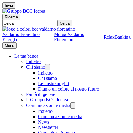
Invia
Ricerca
Cerca
Valdarno Fiorentino
Mutua Valdarno
RelaxBanking
Energia
Fiorentino
Menu
La tua banca
Indietro
Chi siamo
Indietro
Chi siamo
Le nostre origini
Diamo un colore al nostro futuro
Parità di genere
Il Gruppo BCC Iccrea
Comunicazioni e media
Indietro
Comunicazioni e media
News
Newsletter
Comunicati Stampa