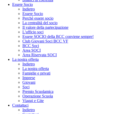
Essere Socio
Indietro
Essere Socio
Perchè essere socio
La centralità del socio
Il valore della partecipazione
L'ufficio soci
Essere SOCIO della BCC conviene sempre!
Club Giovani Soci BCC VF
BCC Soci
Area SOCI
Area Riservata SOCI
La nostra offerta
Indietro
La nostra offerta
Famiglie e privati
Imprese
Giovani
Soci
Premio Scuolamica
Operazione Scuola
Viaggi e Gite
Contattaci
Indietro