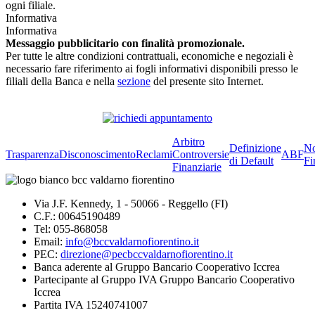
ogni filiale.
Informativa
Informativa
Messaggio pubblicitario con finalità promozionale.
Per tutte le altre condizioni contrattuali, economiche e negoziali è
necessario fare riferimento ai fogli informativi disponibili presso le
filiali della Banca e nella
sezione
del presente sito Internet.
Arbitro
Definizione
No
Trasparenza
Disconoscimento
Reclami
Controversie
ABF
di Default
Fi
Finanziarie
Via J.F. Kennedy, 1 - 50066 - Reggello (FI)
C.F.: 00645190489
Tel: 055-868058
Email:
info@bccvaldarnofiorentino.it
PEC:
direzione@pecbccvaldarnofiorentino.it
Banca aderente al Gruppo Bancario Cooperativo Iccrea
Partecipante al Gruppo IVA Gruppo Bancario Cooperativo
Iccrea
Partita IVA 15240741007