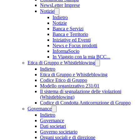
NewsLetter Imprese
Notizie
Indietro
Notizie
Banca e Servizi
Banca e Territorio
Iniziative ed Eventi
News e Focus prodotti
InformaSocio
In Viaggio con la mia BCC...
Etica di Gruppo e Whistleblowing
Indietro
Etica di Gruppo e Whistleblowing
Codice Etico di Gruppo
Modello organizzativo 231/01
Il sistema di segnalazione delle violazioni
(Whistleblowing)
Codice di Condotta Anticorruzione di Gruppo
Governance
Indietro
Governance
Dati societari
Governo societario
Organi sociali e di direzione