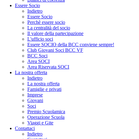
Essere Socio
Indietro
Essere Socio
Perchè essere socio
La centralità del socio
Il valore della partecipazione
L'ufficio soci
Essere SOCIO della BCC conviene sempre!
Club Giovani Soci BCC VF
BCC Soci
Area SOCI
Area Riservata SOCI
La nostra offerta
Indietro
La nostra offerta
Famiglie e privati
Imprese
Giovani
Soci
Premio Scuolamica
Operazione Scuola
Viaggi e Gite
Contattaci
Indietro