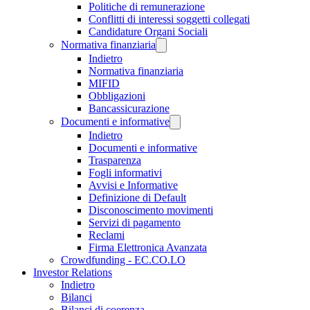
Politiche di remunerazione
Conflitti di interessi soggetti collegati
Candidature Organi Sociali
Normativa finanziaria
Indietro
Normativa finanziaria
MIFID
Obbligazioni
Bancassicurazione
Documenti e informative
Indietro
Documenti e informative
Trasparenza
Fogli informativi
Avvisi e Informative
Definizione di Default
Disconoscimento movimenti
Servizi di pagamento
Reclami
Firma Elettronica Avanzata
Crowdfunding - EC.CO.LO
Investor Relations
Indietro
Bilanci
Bilanci di coerenza