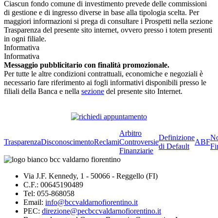
Ciascun fondo comune di investimento prevede delle commissioni
di gestione e di ingresso diverse in base alla tipologia scelta. Per
maggiori informazioni si prega di consultare i Prospetti nella sezione
Trasparenza del presente sito internet, ovvero presso i totem presenti
in ogni filiale.
Informativa
Informativa
Messaggio pubblicitario con finalità promozionale.
Per tutte le altre condizioni contrattuali, economiche e negoziali è
necessario fare riferimento ai fogli informativi disponibili presso le
filiali della Banca e nella
sezione
del presente sito Internet.
Arbitro
Definizione
No
Trasparenza
Disconoscimento
Reclami
Controversie
ABF
di Default
Fi
Finanziarie
Via J.F. Kennedy, 1 - 50066 - Reggello (FI)
C.F.: 00645190489
Tel: 055-868058
Email:
info@bccvaldarnofiorentino.it
PEC:
direzione@pecbccvaldarnofiorentino.it