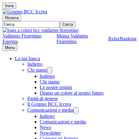
Invia
Ricerca
Cerca
Valdarno Fiorentino
Mutua Valdarno
RelaxBanking
Energia
Fiorentino
Menu
La tua banca
Indietro
Chi siamo
Indietro
Chi siamo
Le nostre origini
Diamo un colore al nostro futuro
Parità di genere
Il Gruppo BCC Iccrea
Comunicazioni e media
Indietro
Comunicazioni e media
News
Newsletter
Comunicati Stampa