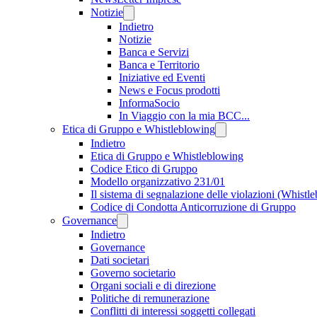
Notizie
Indietro
Notizie
Banca e Servizi
Banca e Territorio
Iniziative ed Eventi
News e Focus prodotti
InformaSocio
In Viaggio con la mia BCC...
Etica di Gruppo e Whistleblowing
Indietro
Etica di Gruppo e Whistleblowing
Codice Etico di Gruppo
Modello organizzativo 231/01
Il sistema di segnalazione delle violazioni (Whistl
Codice di Condotta Anticorruzione di Gruppo
Governance
Indietro
Governance
Dati societari
Governo societario
Organi sociali e di direzione
Politiche di remunerazione
Conflitti di interessi soggetti collegati