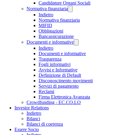
Candidature Organi Sociali
Normativa finanziaria
Indietro
Normativa finanziaria
MIFID
Obbligazioni
Bancassicurazione
Documenti e informative
Indietro
Documenti e informative
Trasparenza
Fogli informativi
Avvisi e Informative
Definizione di Default
Disconoscimento movimenti
Servizi di pagamento
Reclami
Firma Elettronica Avanzata
Crowdfunding - EC.CO.LO
Investor Relations
Indietro
Bilanci
Bilanci di coerenza
Essere Socio
Indietro