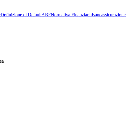
e
Definizione di Default
ABF
Normativa Finanziaria
Bancassicurazione
ea