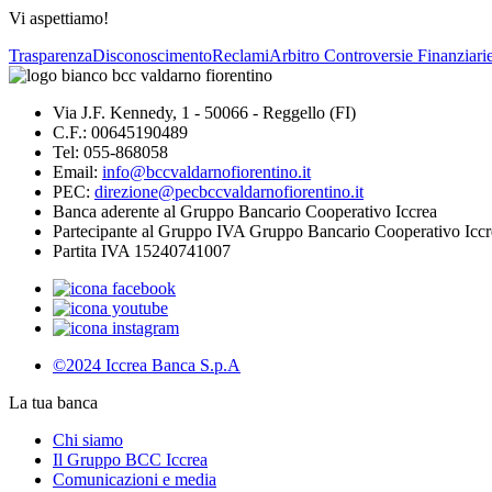
Vi aspettiamo!
Trasparenza
Disconoscimento
Reclami
Arbitro Controversie Finanziari
Via J.F. Kennedy, 1 - 50066 - Reggello (FI)
C.F.: 00645190489
Tel: 055-868058
Email:
info@bccvaldarnofiorentino.it
PEC:
direzione@pecbccvaldarnofiorentino.it
Banca aderente al Gruppo Bancario Cooperativo Iccrea
Partecipante al Gruppo IVA Gruppo Bancario Cooperativo Iccr
Partita IVA 15240741007
©2024 Iccrea Banca S.p.A
La tua banca
Chi siamo
Il Gruppo BCC Iccrea
Comunicazioni e media