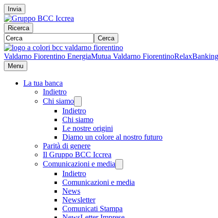
Invia
Ricerca
Cerca
Valdarno Fiorentino Energia
Mutua Valdarno Fiorentino
RelaxBankin
Menu
La tua banca
Indietro
Chi siamo
Indietro
Chi siamo
Le nostre origini
Diamo un colore al nostro futuro
Parità di genere
Il Gruppo BCC Iccrea
Comunicazioni e media
Indietro
Comunicazioni e media
News
Newsletter
Comunicati Stampa
NewsLetter Imprese