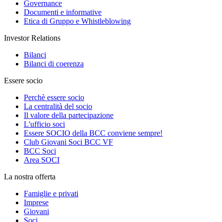
Governance
Documenti e informative
Etica di Gruppo e Whistleblowing
Investor Relations
Bilanci
Bilanci di coerenza
Essere socio
Perchè essere socio
La centralità del socio
Il valore della partecipazione
L'ufficio soci
Essere SOCIO della BCC conviene sempre!
Club Giovani Soci BCC VF
BCC Soci
Area SOCI
La nostra offerta
Famiglie e privati
Imprese
Giovani
Soci