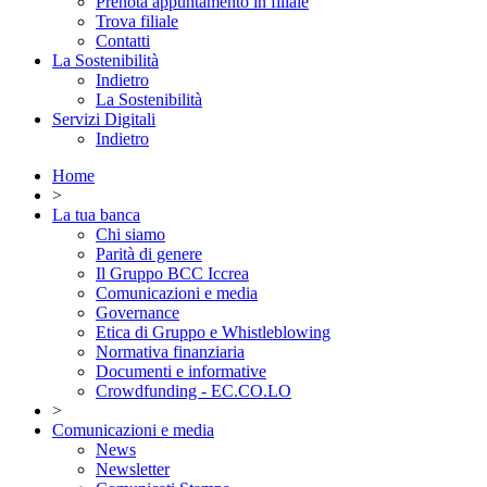
Prenota appuntamento in filiale
Trova filiale
Contatti
La Sostenibilità
Indietro
La Sostenibilità
Servizi Digitali
Indietro
Home
>
La tua banca
Chi siamo
Parità di genere
Il Gruppo BCC Iccrea
Comunicazioni e media
Governance
Etica di Gruppo e Whistleblowing
Normativa finanziaria
Documenti e informative
Crowdfunding - EC.CO.LO
>
Comunicazioni e media
News
Newsletter