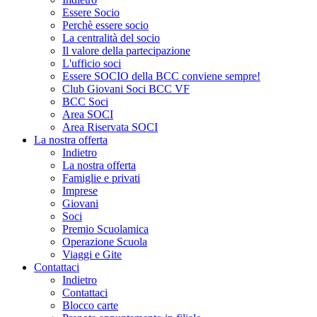
Essere Socio
Perchè essere socio
La centralità del socio
Il valore della partecipazione
L'ufficio soci
Essere SOCIO della BCC conviene sempre!
Club Giovani Soci BCC VF
BCC Soci
Area SOCI
Area Riservata SOCI
La nostra offerta
Indietro
La nostra offerta
Famiglie e privati
Imprese
Giovani
Soci
Premio Scuolamica
Operazione Scuola
Viaggi e Gite
Contattaci
Indietro
Contattaci
Blocco carte