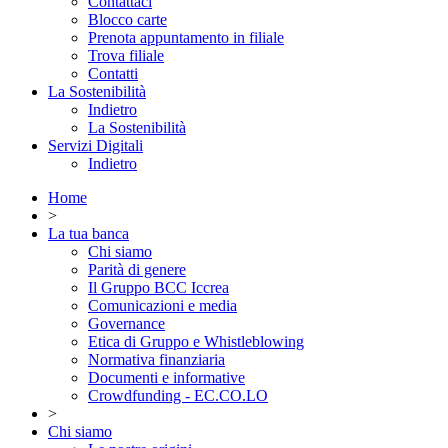
Contattaci
Blocco carte
Prenota appuntamento in filiale
Trova filiale
Contatti
La Sostenibilità
Indietro
La Sostenibilità
Servizi Digitali
Indietro
Home
>
La tua banca
Chi siamo
Parità di genere
Il Gruppo BCC Iccrea
Comunicazioni e media
Governance
Etica di Gruppo e Whistleblowing
Normativa finanziaria
Documenti e informative
Crowdfunding - EC.CO.LO
>
Chi siamo