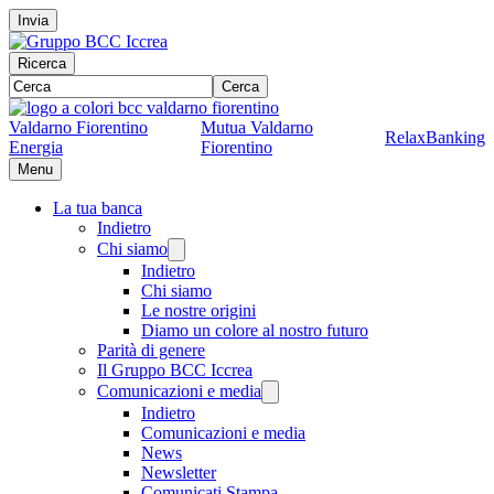
Invia
Ricerca
Cerca
Valdarno Fiorentino
Mutua Valdarno
RelaxBanking
Energia
Fiorentino
Menu
La tua banca
Indietro
Chi siamo
Indietro
Chi siamo
Le nostre origini
Diamo un colore al nostro futuro
Parità di genere
Il Gruppo BCC Iccrea
Comunicazioni e media
Indietro
Comunicazioni e media
News
Newsletter
Comunicati Stampa