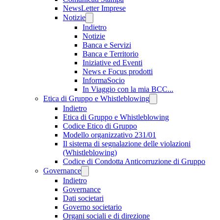
NewsLetter Imprese
Notizie
Indietro
Notizie
Banca e Servizi
Banca e Territorio
Iniziative ed Eventi
News e Focus prodotti
InformaSocio
In Viaggio con la mia BCC...
Etica di Gruppo e Whistleblowing
Indietro
Etica di Gruppo e Whistleblowing
Codice Etico di Gruppo
Modello organizzativo 231/01
Il sistema di segnalazione delle violazioni
(Whistleblowing)
Codice di Condotta Anticorruzione di Gruppo
Governance
Indietro
Governance
Dati societari
Governo societario
Organi sociali e di direzione