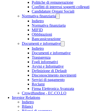
Politiche di remunerazione
Conflitti di interessi soggetti collegati
Candidature Organi Sociali
Normativa finanziaria
Indietro
Normativa finanziaria
MIFID
Obbligazioni
Bancassicurazione
Documenti e informative
Indietro
Documenti e informative
Trasparenza
Fogli informativi
Avvisi e Informative
Definizione di Default
Disconoscimento movimenti
Servizi di pagamento
Reclami
Firma Elettronica Avanzata
Crowdfunding - EC.CO.LO
Investor Relations
Indietro
Bilanci
Bilanci di coerenza