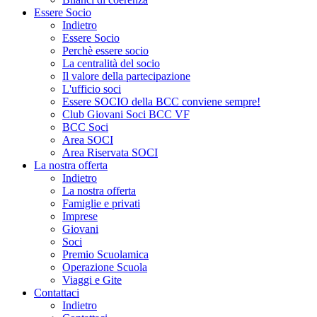
Essere Socio
Indietro
Essere Socio
Perchè essere socio
La centralità del socio
Il valore della partecipazione
L'ufficio soci
Essere SOCIO della BCC conviene sempre!
Club Giovani Soci BCC VF
BCC Soci
Area SOCI
Area Riservata SOCI
La nostra offerta
Indietro
La nostra offerta
Famiglie e privati
Imprese
Giovani
Soci
Premio Scuolamica
Operazione Scuola
Viaggi e Gite
Contattaci
Indietro