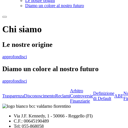
Le nostre origini
Diamo un colore al nostro futuro
Chi siamo
Le nostre origine
approfondisci
Diamo un colore al nostro futuro
approfondisci
Arbitro
Definizione
No
Trasparenza
Disconoscimento
Reclami
Controversie
ABF
di Default
Fi
Finanziarie
Via J.F. Kennedy, 1 - 50066 - Reggello (FI)
C.F.: 00645190489
Tel: 055-868058