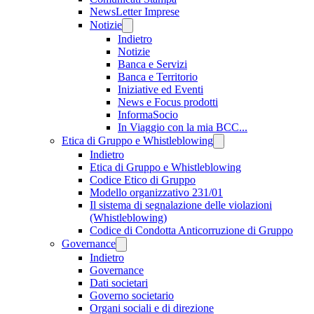
NewsLetter Imprese
Notizie
Indietro
Notizie
Banca e Servizi
Banca e Territorio
Iniziative ed Eventi
News e Focus prodotti
InformaSocio
In Viaggio con la mia BCC...
Etica di Gruppo e Whistleblowing
Indietro
Etica di Gruppo e Whistleblowing
Codice Etico di Gruppo
Modello organizzativo 231/01
Il sistema di segnalazione delle violazioni
(Whistleblowing)
Codice di Condotta Anticorruzione di Gruppo
Governance
Indietro
Governance
Dati societari
Governo societario
Organi sociali e di direzione