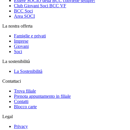
Essere SOCIO della BCC conviene sempre!
Club Giovani Soci BCC VF
BCC Soci
Area SOCI
La nostra offerta
Famiglie e privati
Imprese
Giovani
Soci
La sostenibilità
La Sostenibilità
Contattaci
Trova filiale
Prenota appuntamento in filiale
Contatti
Blocco carte
Legal
Privacy