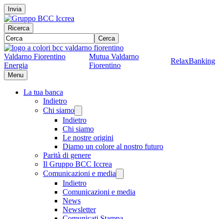
Invia
Ricerca
Cerca
Valdarno Fiorentino
Mutua Valdarno
RelaxBanking
Energia
Fiorentino
Menu
La tua banca
Indietro
Chi siamo
Indietro
Chi siamo
Le nostre origini
Diamo un colore al nostro futuro
Parità di genere
Il Gruppo BCC Iccrea
Comunicazioni e media
Indietro
Comunicazioni e media
News
Newsletter
Comunicati Stampa