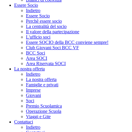
Essere Socio
Indietro
Essere Socio
Perchè essere socio
La centralità del socio
Il valore della partecipazione
L'ufficio soci
Essere SOCIO della BCC conviene sempre!
Club Giovani Soci BCC VF
BCC Soci
Area SOCI
Area Riservata SOCI
La nostra offerta
Indietro
La nostra offerta
Famiglie e privati
Imprese
Giovani
Soci
Premio Scuolamica
Operazione Scuola
Viaggi e Gite
Contattaci
Indietro