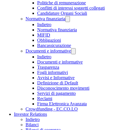
Politiche di remunerazione
Conflitti di interessi soggetti collegati
Candidature Organi Sociali
Normativa finanziaria
Indietro
Normativa finanziaria
MIFID
Obbligazioni
Bancassicurazione
Documenti e informative
Indietro
Documenti e informative
Trasparenza
Fogli informativi
Avvisi e Informative
Definizione di Default
Disconoscimento movimenti
Servizi di pagamento
Reclami
Firma Elettronica Avanzata
Crowdfunding - EC.CO.LO
Investor Relations
Indietro
Bilanci
Bilanci di coerenza