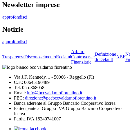
Newsletter imprese
approfondisci
Notizie
approfondisci
Arbitro
Definizione
No
Trasparenza
Disconoscimento
Reclami
Controversie
ABF
di Default
Fi
Finanziarie
Via J.F. Kennedy, 1 - 50066 - Reggello (FI)
C.F.: 00645190489
Tel: 055-868058
Email:
info@bccvaldarnofiorentino.it
PEC:
direzione@pecbccvaldarnofiorentino.it
Banca aderente al Gruppo Bancario Cooperativo Iccrea
Partecipante al Gruppo IVA Gruppo Bancario Cooperativo
Iccrea
Partita IVA 15240741007