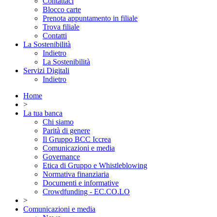
Contattaci
Blocco carte
Prenota appuntamento in filiale
Trova filiale
Contatti
La Sostenibilità
Indietro
La Sostenibilità
Servizi Digitali
Indietro
Home
>
La tua banca
Chi siamo
Parità di genere
Il Gruppo BCC Iccrea
Comunicazioni e media
Governance
Etica di Gruppo e Whistleblowing
Normativa finanziaria
Documenti e informative
Crowdfunding - EC.CO.LO
>
Comunicazioni e media