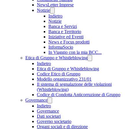
NewsLetter Imprese
Notizie
Indietro
Notizie
Banca e Servizi
Banca e Territorio
Iniziative ed Eventi
News e Focus prodotti
InformaSocio
In Viaggio con la mia BCC...
Etica di Gruppo e Whistleblowing
Indietro
Etica di Gruppo e Whistleblowing
Codice Etico di Gruppo
Modello organizzativo 231/01
Il sistema di segnalazione delle violazioni
(Whistleblowing)
Codice di Condotta Anticorruzione di Gruppo
Governance
Indietro
Governance
Dati societari
Governo societario
Organi sociali e di direzione