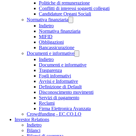
Politiche di remunerazione
Conflitti di interessi soggetti collegati
Candidature Organi Sociali
Normativa finanziaria
Indietro
Normativa finanziaria
MIFID
Obbligazioni
Bancassicurazione
Documenti e informative
Indietro
Documenti e informative
Trasparenza
Fogli informativi
Avvisi e Informative
Definizione di Default
Disconoscimento movimenti
Servizi di pagamento
Reclami
Firma Elettronica Avanzata
Crowdfunding - EC.CO.LO
Investor Relations
Indietro
Bilanci
Bilanci di coerenza