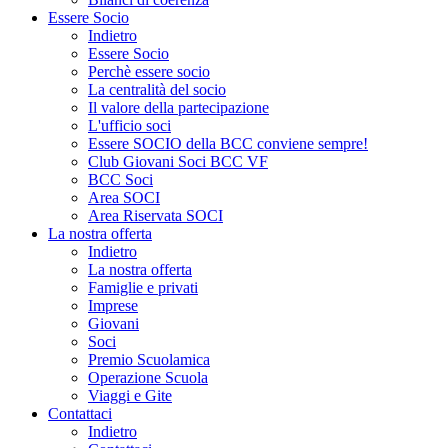
Essere Socio
Indietro
Essere Socio
Perchè essere socio
La centralità del socio
Il valore della partecipazione
L'ufficio soci
Essere SOCIO della BCC conviene sempre!
Club Giovani Soci BCC VF
BCC Soci
Area SOCI
Area Riservata SOCI
La nostra offerta
Indietro
La nostra offerta
Famiglie e privati
Imprese
Giovani
Soci
Premio Scuolamica
Operazione Scuola
Viaggi e Gite
Contattaci
Indietro