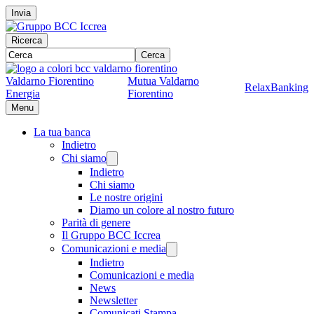
Invia
Ricerca
Cerca
Valdarno Fiorentino
Mutua Valdarno
RelaxBanking
Energia
Fiorentino
Menu
La tua banca
Indietro
Chi siamo
Indietro
Chi siamo
Le nostre origini
Diamo un colore al nostro futuro
Parità di genere
Il Gruppo BCC Iccrea
Comunicazioni e media
Indietro
Comunicazioni e media
News
Newsletter
Comunicati Stampa