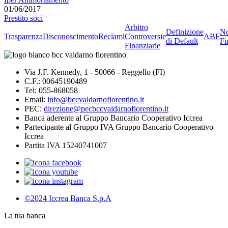
01/06/2017
Prestito soci
Arbitro
Definizione
No
Trasparenza
Disconoscimento
Reclami
Controversie
ABF
di Default
Fi
Finanziarie
Via J.F. Kennedy, 1 - 50066 - Reggello (FI)
C.F.: 00645190489
Tel: 055-868058
Email:
info@bccvaldarnofiorentino.it
PEC:
direzione@pecbccvaldarnofiorentino.it
Banca aderente al Gruppo Bancario Cooperativo Iccrea
Partecipante al Gruppo IVA Gruppo Bancario Cooperativo
Iccrea
Partita IVA 15240741007
©2024 Iccrea Banca S.p.A
La tua banca