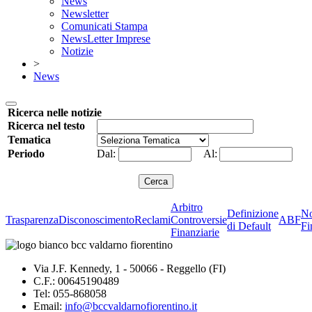
News
Newsletter
Comunicati Stampa
NewsLetter Imprese
Notizie
>
News
Ricerca nelle notizie
Ricerca nel testo
Tematica
Periodo
Dal:
Al:
Arbitro
Definizione
No
Trasparenza
Disconoscimento
Reclami
Controversie
ABF
di Default
Fi
Finanziarie
Via J.F. Kennedy, 1 - 50066 - Reggello (FI)
C.F.: 00645190489
Tel: 055-868058
Email:
info@bccvaldarnofiorentino.it