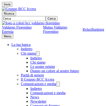
Invia
Ricerca
Cerca
Valdarno Fiorentino
Mutua Valdarno
RelaxBanking
Energia
Fiorentino
Menu
La tua banca
Indietro
Chi siamo
Indietro
Chi siamo
Le nostre origini
Diamo un colore al nostro futuro
Parità di genere
Il Gruppo BCC Iccrea
Comunicazioni e media
Indietro
Comunicazioni e media
News
Newsletter
Comunicati Stampa