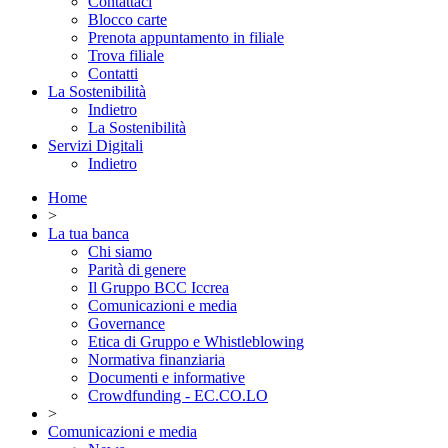
Contattaci
Blocco carte
Prenota appuntamento in filiale
Trova filiale
Contatti
La Sostenibilità
Indietro
La Sostenibilità
Servizi Digitali
Indietro
Home
>
La tua banca
Chi siamo
Parità di genere
Il Gruppo BCC Iccrea
Comunicazioni e media
Governance
Etica di Gruppo e Whistleblowing
Normativa finanziaria
Documenti e informative
Crowdfunding - EC.CO.LO
>
Comunicazioni e media