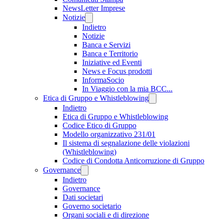
NewsLetter Imprese
Notizie
Indietro
Notizie
Banca e Servizi
Banca e Territorio
Iniziative ed Eventi
News e Focus prodotti
InformaSocio
In Viaggio con la mia BCC...
Etica di Gruppo e Whistleblowing
Indietro
Etica di Gruppo e Whistleblowing
Codice Etico di Gruppo
Modello organizzativo 231/01
Il sistema di segnalazione delle violazioni
(Whistleblowing)
Codice di Condotta Anticorruzione di Gruppo
Governance
Indietro
Governance
Dati societari
Governo societario
Organi sociali e di direzione