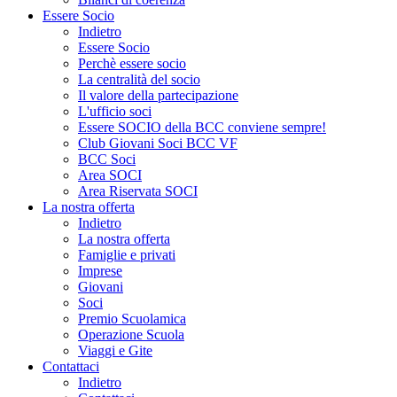
Essere Socio
Indietro
Essere Socio
Perchè essere socio
La centralità del socio
Il valore della partecipazione
L'ufficio soci
Essere SOCIO della BCC conviene sempre!
Club Giovani Soci BCC VF
BCC Soci
Area SOCI
Area Riservata SOCI
La nostra offerta
Indietro
La nostra offerta
Famiglie e privati
Imprese
Giovani
Soci
Premio Scuolamica
Operazione Scuola
Viaggi e Gite
Contattaci
Indietro