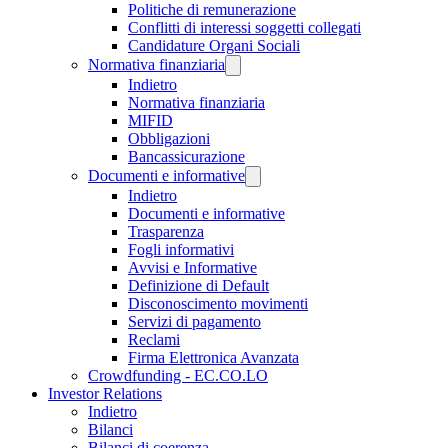
Politiche di remunerazione
Conflitti di interessi soggetti collegati
Candidature Organi Sociali
Normativa finanziaria
Indietro
Normativa finanziaria
MIFID
Obbligazioni
Bancassicurazione
Documenti e informative
Indietro
Documenti e informative
Trasparenza
Fogli informativi
Avvisi e Informative
Definizione di Default
Disconoscimento movimenti
Servizi di pagamento
Reclami
Firma Elettronica Avanzata
Crowdfunding - EC.CO.LO
Investor Relations
Indietro
Bilanci
Bilanci di coerenza