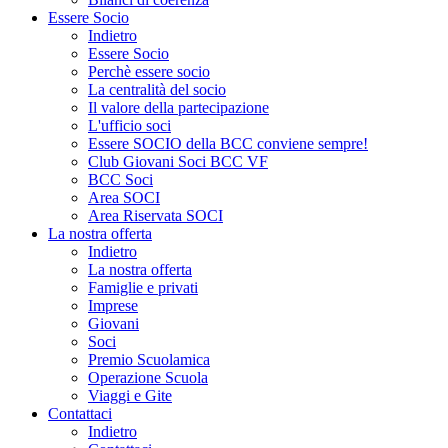
Essere Socio
Indietro
Essere Socio
Perchè essere socio
La centralità del socio
Il valore della partecipazione
L'ufficio soci
Essere SOCIO della BCC conviene sempre!
Club Giovani Soci BCC VF
BCC Soci
Area SOCI
Area Riservata SOCI
La nostra offerta
Indietro
La nostra offerta
Famiglie e privati
Imprese
Giovani
Soci
Premio Scuolamica
Operazione Scuola
Viaggi e Gite
Contattaci
Indietro