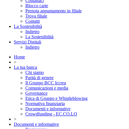
Contattaci
Blocco carte
Prenota appuntamento in filiale
Trova filiale
Contatti
La Sostenibilità
Indietro
La Sostenibilità
Servizi Digitali
Indietro
Home
>
La tua banca
Chi siamo
Parità di genere
Il Gruppo BCC Iccrea
Comunicazioni e media
Governance
Etica di Gruppo e Whistleblowing
Normativa finanziaria
Documenti e informative
Crowdfunding - EC.CO.LO
>
Documenti e informative