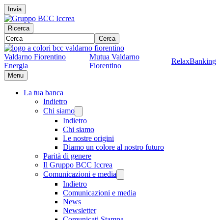
Invia
Ricerca
Cerca
Valdarno Fiorentino
Mutua Valdarno
RelaxBanking
Energia
Fiorentino
Menu
La tua banca
Indietro
Chi siamo
Indietro
Chi siamo
Le nostre origini
Diamo un colore al nostro futuro
Parità di genere
Il Gruppo BCC Iccrea
Comunicazioni e media
Indietro
Comunicazioni e media
News
Newsletter
Comunicati Stampa