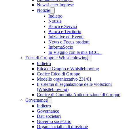
NewsLetter Imprese
Notizie
Indietro
Notizie
Banca e Servizi
Banca e Territorio
Iniziative ed Eventi
News e Focus prodotti
InformaSocio
In Viaggio con la mia BCC...
Etica di Gruppo e Whistleblowing
Indietro
Etica di Gruppo e Whistleblowing
Codice Etico di Gruppo
Modello organizzativo 231/01
Il sistema di segnalazione delle violazioni
(Whistleblowing)
Codice di Condotta Anticorruzione di Gruppo
Governance
Indietro
Governance
Dati societari
Governo societario
Organi sociali e di direzione