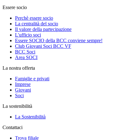
Essere socio
Perchè essere socio
La centralità del socio
Il valore della partecipazione
L'ufficio soci
Essere SOCIO della BCC conviene sempre!
Club Giovani Soci BCC VF
BCC Soci
Area SOCI
La nostra offerta
Famiglie e privati
Imprese
Giovani
Soci
La sostenibilità
La Sostenibilità
Contattaci
Trova filiale