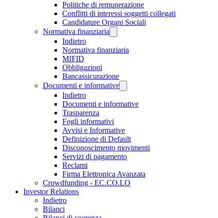
Politiche di remunerazione
Conflitti di interessi soggetti collegati
Candidature Organi Sociali
Normativa finanziaria
Indietro
Normativa finanziaria
MIFID
Obbligazioni
Bancassicurazione
Documenti e informative
Indietro
Documenti e informative
Trasparenza
Fogli informativi
Avvisi e Informative
Definizione di Default
Disconoscimento movimenti
Servizi di pagamento
Reclami
Firma Elettronica Avanzata
Crowdfunding - EC.CO.LO
Investor Relations
Indietro
Bilanci
Bilanci di coerenza