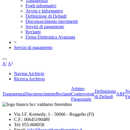
Trasparenza
Fogli informativi
Avvisi e Informative
Definizione di Default
Disconoscimento movimenti
Servizi di pagamento
Reclami
Firma Elettronica Avanzata
>
Servizi di pagamento
-
+
A
A
Naviga Archivio
Ricerca Archivio
Arbitro
Definizione
No
Trasparenza
Disconoscimento
Reclami
Controversie
ABF
di Default
Fi
Finanziarie
Via J.F. Kennedy, 1 - 50066 - Reggello (FI)
C.F.: 00645190489
Tel: 055-868058
Email:
info@bccvaldarnofiorentino.it