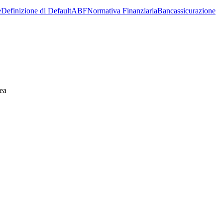
e
Definizione di Default
ABF
Normativa Finanziaria
Bancassicurazione
ea