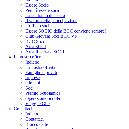
Essere Socio
Perchè essere socio
La centralità del socio
Il valore della partecipazione
L'ufficio soci
Essere SOCIO della BCC conviene sempre!
Club Giovani Soci BCC VF
BCC Soci
Area SOCI
Area Riservata SOCI
La nostra offerta
Indietro
La nostra offerta
Famiglie e privati
Imprese
Giovani
Soci
Premio Scuolamica
Operazione Scuola
Viaggi e Gite
Contattaci
Indietro
Contattaci
Blocco carte