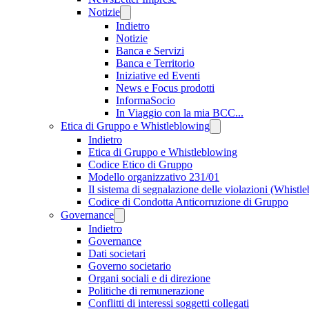
Notizie
Indietro
Notizie
Banca e Servizi
Banca e Territorio
Iniziative ed Eventi
News e Focus prodotti
InformaSocio
In Viaggio con la mia BCC...
Etica di Gruppo e Whistleblowing
Indietro
Etica di Gruppo e Whistleblowing
Codice Etico di Gruppo
Modello organizzativo 231/01
Il sistema di segnalazione delle violazioni (Whistl
Codice di Condotta Anticorruzione di Gruppo
Governance
Indietro
Governance
Dati societari
Governo societario
Organi sociali e di direzione
Politiche di remunerazione
Conflitti di interessi soggetti collegati