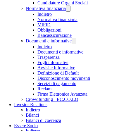
Candidature Organi Sociali
Normativa finanziaria
Indietro
Normativa finanziaria
MIFID
Obbligazioni
Bancassicurazione
Documenti e informative
Indietro
Documenti e informative
Trasparenza
Fogli informativi
Avvisi e Informative
Definizione di Default
Disconoscimento movimenti
Servizi di pagamento
Reclami
Firma Elettronica Avanzata
Crowdfunding - EC.CO.LO
Investor Relations
Indietro
Bilanci
Bilanci di coerenza
Essere Socio
Indietro