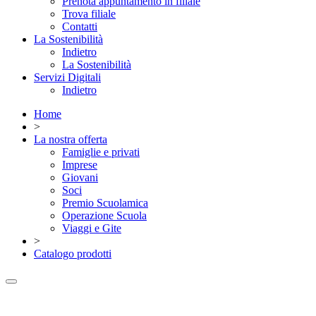
Prenota appuntamento in filiale
Trova filiale
Contatti
La Sostenibilità
Indietro
La Sostenibilità
Servizi Digitali
Indietro
Home
>
La nostra offerta
Famiglie e privati
Imprese
Giovani
Soci
Premio Scuolamica
Operazione Scuola
Viaggi e Gite
>
Catalogo prodotti