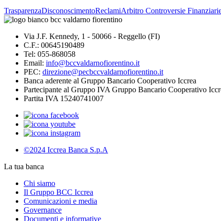
Trasparenza
Disconoscimento
Reclami
Arbitro Controversie Finanziari
Via J.F. Kennedy, 1 - 50066 - Reggello (FI)
C.F.: 00645190489
Tel: 055-868058
Email:
info@bccvaldarnofiorentino.it
PEC:
direzione@pecbccvaldarnofiorentino.it
Banca aderente al Gruppo Bancario Cooperativo Iccrea
Partecipante al Gruppo IVA Gruppo Bancario Cooperativo Iccr
Partita IVA 15240741007
©2024 Iccrea Banca S.p.A
La tua banca
Chi siamo
Il Gruppo BCC Iccrea
Comunicazioni e media
Governance
Documenti e informative