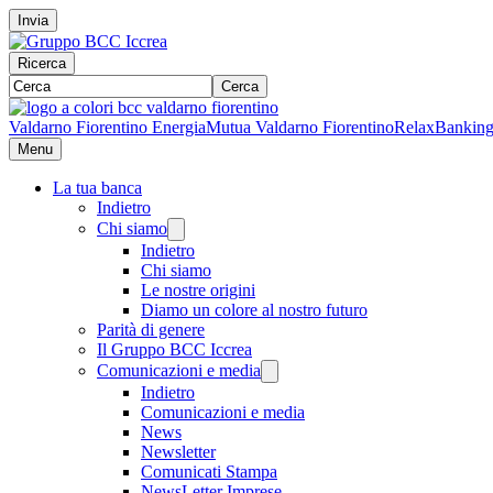
Invia
Ricerca
Cerca
Valdarno Fiorentino Energia
Mutua Valdarno Fiorentino
RelaxBankin
Menu
La tua banca
Indietro
Chi siamo
Indietro
Chi siamo
Le nostre origini
Diamo un colore al nostro futuro
Parità di genere
Il Gruppo BCC Iccrea
Comunicazioni e media
Indietro
Comunicazioni e media
News
Newsletter
Comunicati Stampa
NewsLetter Imprese