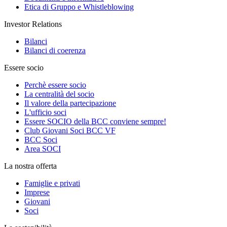
Etica di Gruppo e Whistleblowing
Investor Relations
Bilanci
Bilanci di coerenza
Essere socio
Perchè essere socio
La centralità del socio
Il valore della partecipazione
L'ufficio soci
Essere SOCIO della BCC conviene sempre!
Club Giovani Soci BCC VF
BCC Soci
Area SOCI
La nostra offerta
Famiglie e privati
Imprese
Giovani
Soci