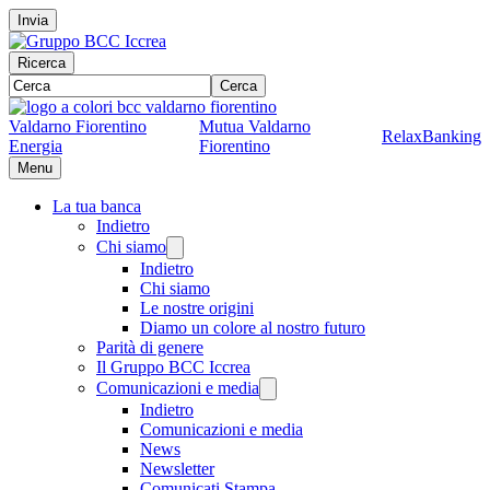
Invia
Ricerca
Cerca
Valdarno Fiorentino
Mutua Valdarno
RelaxBanking
Energia
Fiorentino
Menu
La tua banca
Indietro
Chi siamo
Indietro
Chi siamo
Le nostre origini
Diamo un colore al nostro futuro
Parità di genere
Il Gruppo BCC Iccrea
Comunicazioni e media
Indietro
Comunicazioni e media
News
Newsletter
Comunicati Stampa