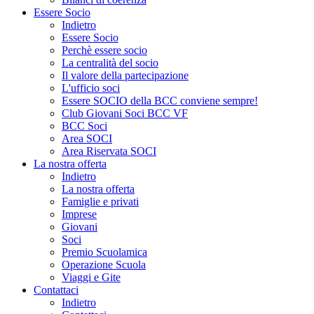
Essere Socio
Indietro
Essere Socio
Perchè essere socio
La centralità del socio
Il valore della partecipazione
L'ufficio soci
Essere SOCIO della BCC conviene sempre!
Club Giovani Soci BCC VF
BCC Soci
Area SOCI
Area Riservata SOCI
La nostra offerta
Indietro
La nostra offerta
Famiglie e privati
Imprese
Giovani
Soci
Premio Scuolamica
Operazione Scuola
Viaggi e Gite
Contattaci
Indietro