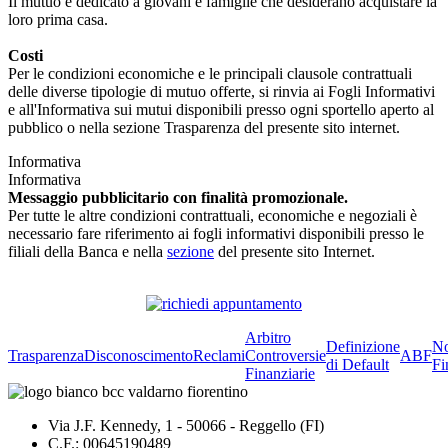
Il mutuo è dedicato a giovani e famiglie che desiderano acquistare la
loro prima casa.
Costi
Per le condizioni economiche e le principali clausole contrattuali
delle diverse tipologie di mutuo offerte, si rinvia ai Fogli Informativi
e all'Informativa sui mutui disponibili presso ogni sportello aperto al
pubblico o nella sezione Trasparenza del presente sito internet.
Informativa
Informativa
Messaggio pubblicitario con finalità promozionale.
Per tutte le altre condizioni contrattuali, economiche e negoziali è
necessario fare riferimento ai fogli informativi disponibili presso le
filiali della Banca e nella
sezione
del presente sito Internet.
Arbitro
Definizione
No
Trasparenza
Disconoscimento
Reclami
Controversie
ABF
di Default
Fi
Finanziarie
Via J.F. Kennedy, 1 - 50066 - Reggello (FI)
C.F.: 00645190489