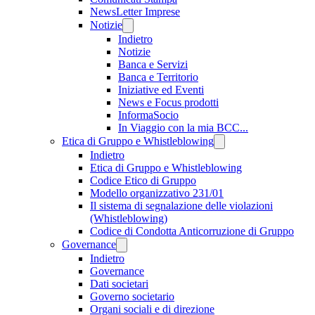
NewsLetter Imprese
Notizie
Indietro
Notizie
Banca e Servizi
Banca e Territorio
Iniziative ed Eventi
News e Focus prodotti
InformaSocio
In Viaggio con la mia BCC...
Etica di Gruppo e Whistleblowing
Indietro
Etica di Gruppo e Whistleblowing
Codice Etico di Gruppo
Modello organizzativo 231/01
Il sistema di segnalazione delle violazioni
(Whistleblowing)
Codice di Condotta Anticorruzione di Gruppo
Governance
Indietro
Governance
Dati societari
Governo societario
Organi sociali e di direzione