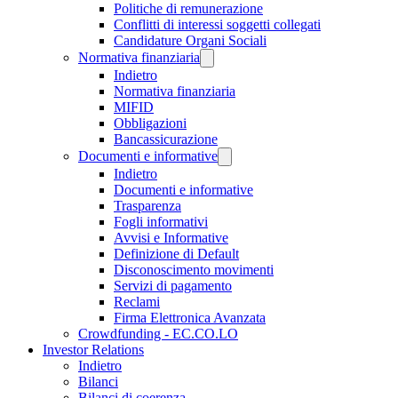
Politiche di remunerazione
Conflitti di interessi soggetti collegati
Candidature Organi Sociali
Normativa finanziaria
Indietro
Normativa finanziaria
MIFID
Obbligazioni
Bancassicurazione
Documenti e informative
Indietro
Documenti e informative
Trasparenza
Fogli informativi
Avvisi e Informative
Definizione di Default
Disconoscimento movimenti
Servizi di pagamento
Reclami
Firma Elettronica Avanzata
Crowdfunding - EC.CO.LO
Investor Relations
Indietro
Bilanci
Bilanci di coerenza