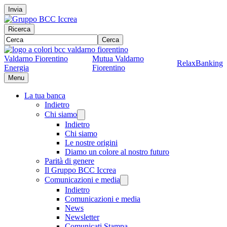
Invia
Ricerca
Cerca
Valdarno Fiorentino
Mutua Valdarno
RelaxBanking
Energia
Fiorentino
Menu
La tua banca
Indietro
Chi siamo
Indietro
Chi siamo
Le nostre origini
Diamo un colore al nostro futuro
Parità di genere
Il Gruppo BCC Iccrea
Comunicazioni e media
Indietro
Comunicazioni e media
News
Newsletter
Comunicati Stampa