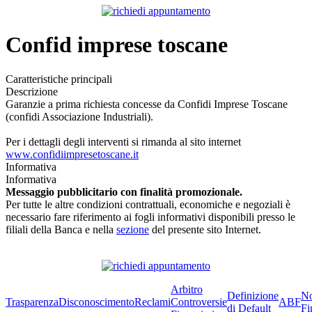
Confid imprese toscane
Caratteristiche principali
Descrizione
Garanzie a prima richiesta concesse da Confidi Imprese Toscane
(confidi Associazione Industriali).
Per i dettagli degli interventi si rimanda al sito internet
www.confidiimpresetoscane.it
Informativa
Informativa
Messaggio pubblicitario con finalità promozionale.
Per tutte le altre condizioni contrattuali, economiche e negoziali è
necessario fare riferimento ai fogli informativi disponibili presso le
filiali della Banca e nella
sezione
del presente sito Internet.
Arbitro
Definizione
No
Trasparenza
Disconoscimento
Reclami
Controversie
ABF
di Default
Fi