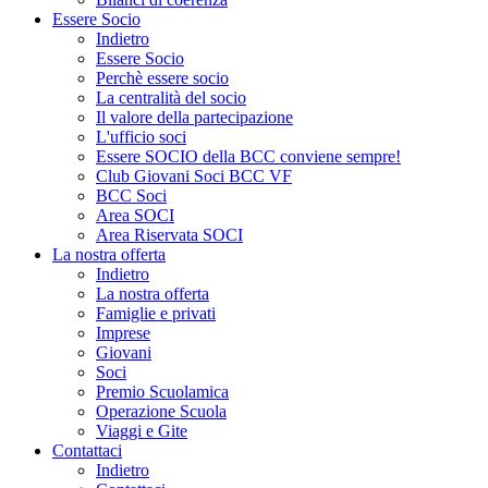
Essere Socio
Indietro
Essere Socio
Perchè essere socio
La centralità del socio
Il valore della partecipazione
L'ufficio soci
Essere SOCIO della BCC conviene sempre!
Club Giovani Soci BCC VF
BCC Soci
Area SOCI
Area Riservata SOCI
La nostra offerta
Indietro
La nostra offerta
Famiglie e privati
Imprese
Giovani
Soci
Premio Scuolamica
Operazione Scuola
Viaggi e Gite
Contattaci
Indietro