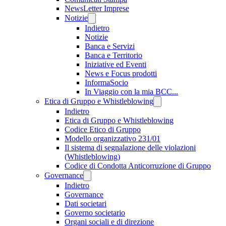
NewsLetter Imprese
Notizie
Indietro
Notizie
Banca e Servizi
Banca e Territorio
Iniziative ed Eventi
News e Focus prodotti
InformaSocio
In Viaggio con la mia BCC...
Etica di Gruppo e Whistleblowing
Indietro
Etica di Gruppo e Whistleblowing
Codice Etico di Gruppo
Modello organizzativo 231/01
Il sistema di segnalazione delle violazioni
(Whistleblowing)
Codice di Condotta Anticorruzione di Gruppo
Governance
Indietro
Governance
Dati societari
Governo societario
Organi sociali e di direzione