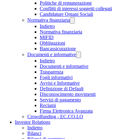
Politiche di remunerazione
Conflitti di interessi soggetti collegati
Candidature Organi Sociali
Normativa finanziaria
Indietro
Normativa finanziaria
MIFID
Obbligazioni
Bancassicurazione
Documenti e informative
Indietro
Documenti e informative
Trasparenza
Fogli informativi
Avvisi e Informative
Definizione di Default
Disconoscimento movimenti
Servizi di pagamento
Reclami
Firma Elettronica Avanzata
Crowdfunding - EC.CO.LO
Investor Relations
Indietro
Bilanci
Bilanci di coerenza