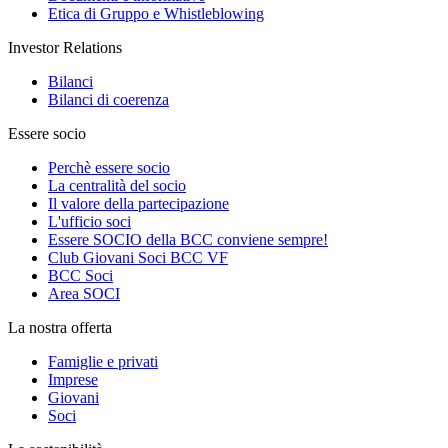
Etica di Gruppo e Whistleblowing
Investor Relations
Bilanci
Bilanci di coerenza
Essere socio
Perchè essere socio
La centralità del socio
Il valore della partecipazione
L'ufficio soci
Essere SOCIO della BCC conviene sempre!
Club Giovani Soci BCC VF
BCC Soci
Area SOCI
La nostra offerta
Famiglie e privati
Imprese
Giovani
Soci