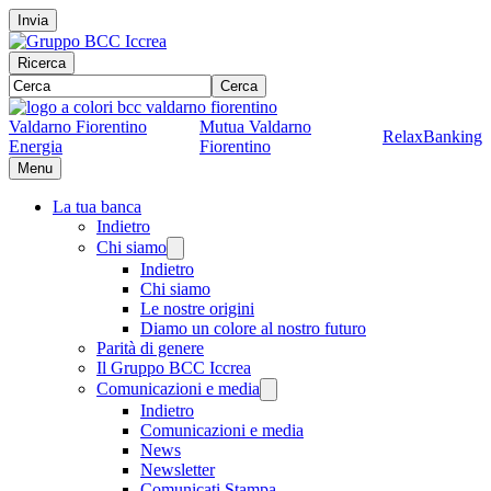
Invia
Ricerca
Cerca
Valdarno Fiorentino
Mutua Valdarno
RelaxBanking
Energia
Fiorentino
Menu
La tua banca
Indietro
Chi siamo
Indietro
Chi siamo
Le nostre origini
Diamo un colore al nostro futuro
Parità di genere
Il Gruppo BCC Iccrea
Comunicazioni e media
Indietro
Comunicazioni e media
News
Newsletter
Comunicati Stampa