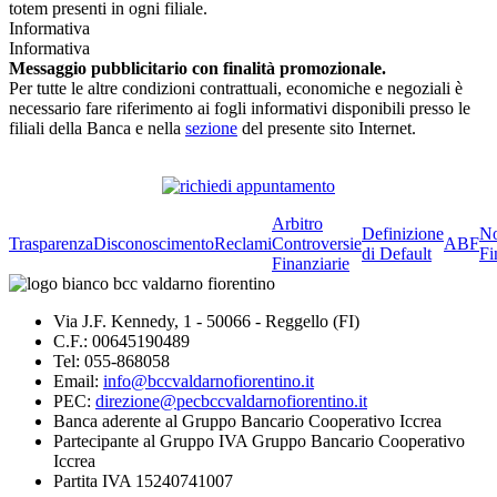
totem presenti in ogni filiale.
Informativa
Informativa
Messaggio pubblicitario con finalità promozionale.
Per tutte le altre condizioni contrattuali, economiche e negoziali è
necessario fare riferimento ai fogli informativi disponibili presso le
filiali della Banca e nella
sezione
del presente sito Internet.
Arbitro
Definizione
No
Trasparenza
Disconoscimento
Reclami
Controversie
ABF
di Default
Fi
Finanziarie
Via J.F. Kennedy, 1 - 50066 - Reggello (FI)
C.F.: 00645190489
Tel: 055-868058
Email:
info@bccvaldarnofiorentino.it
PEC:
direzione@pecbccvaldarnofiorentino.it
Banca aderente al Gruppo Bancario Cooperativo Iccrea
Partecipante al Gruppo IVA Gruppo Bancario Cooperativo
Iccrea
Partita IVA 15240741007