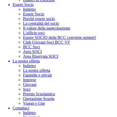
Essere Socio
Indietro
Essere Socio
Perchè essere socio
La centralità del socio
Il valore della partecipazione
L'ufficio soci
Essere SOCIO della BCC conviene sempre!
Club Giovani Soci BCC VF
BCC Soci
Area SOCI
Area Riservata SOCI
La nostra offerta
Indietro
La nostra offerta
Famiglie e privati
Imprese
Giovani
Soci
Premio Scuolamica
Operazione Scuola
Viaggi e Gite
Contattaci
Indietro