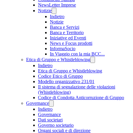
NewsLetter Imprese
Notizie
Indietro
Notizie
Banca e Servizi
Banca e Territorio
Iniziative ed Eventi
News e Focus prodotti
InformaSocio
In Viaggio con la mia BCC...
Etica di Gruppo e Whistleblowing
Indietro
Etica di Gruppo e Whistleblowing
Codice Etico di Gruppo
Modello organizzativo 231/01
Il sistema di segnalazione delle violazioni
(Whistleblowing)
Codice di Condotta Anticorruzione di Gruppo
Governance
Indietro
Governance
Dati societari
Governo societario
Organi sociali e di direzione