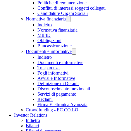
Politiche di remunerazione
Conflitti di interessi soggetti collegati
Candidature Organi Sociali
Normativa finanziaria
Indietro
Normativa finanziaria
MIFID
Obbligazioni
Bancassicurazione
Documenti e informative
Indietro
Documenti e informative
Trasparenza
Fogli informativi
Avvisi e Informative
Definizione di Default
Disconoscimento movimenti
Servizi di pagamento
Reclami
Firma Elettronica Avanzata
Crowdfunding - EC.CO.LO
Investor Relations
Indietro
Bilanci
Bilanci di coerenza