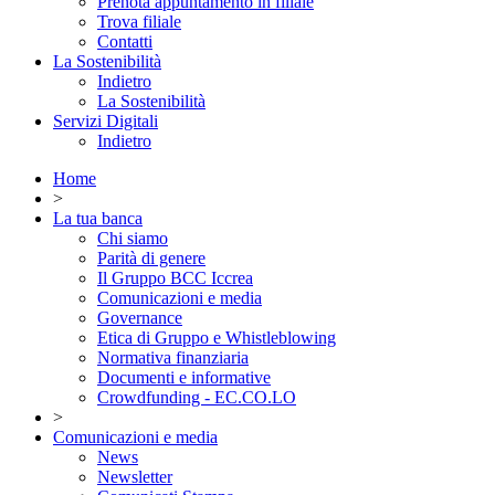
Prenota appuntamento in filiale
Trova filiale
Contatti
La Sostenibilità
Indietro
La Sostenibilità
Servizi Digitali
Indietro
Home
>
La tua banca
Chi siamo
Parità di genere
Il Gruppo BCC Iccrea
Comunicazioni e media
Governance
Etica di Gruppo e Whistleblowing
Normativa finanziaria
Documenti e informative
Crowdfunding - EC.CO.LO
>
Comunicazioni e media
News
Newsletter