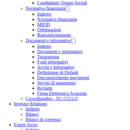
Candidature Organi Sociali
Normativa finanziaria
Indietro
Normativa finanziaria
MIFID
Obbligazioni
Bancassicurazione
Documenti e informative
Indietro
Documenti e informative
Trasparenza
Fogli informativi
Avvisi e Informative
Definizione di Default
Disconoscimento movimenti
Servizi di pagamento
Reclami
Firma Elettronica Avanzata
Crowdfunding - EC.CO.LO
Investor Relations
Indietro
Bilanci
Bilanci di coerenza
Essere Socio
Indietro