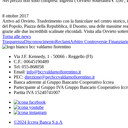
Nel prezzo non sono compresi: ingressi ( Orvieto Sotteranea € 5,00 ;
8 ottobre 2017
Arrivo ad Orvieto. Trasferimento con la funicolare nel centro storico, i
del Popolo, Piazza della Repubblica, il Duomo, una delle massime reali
grazie alle due incredibili scalinate elicoidali. Visita alla Orvieto sotter
Torna alle news
Trasparenza
Disconoscimento
Reclami
Arbitro Controversie Finanziari
Via J.F. Kennedy, 1 - 50066 - Reggello (FI)
C.F.: 00645190489
Tel: 055-868058
Email:
info@bccvaldarnofiorentino.it
PEC:
direzione@pecbccvaldarnofiorentino.it
Banca aderente al Gruppo Bancario Cooperativo Iccrea
Partecipante al Gruppo IVA Gruppo Bancario Cooperativo Iccr
Partita IVA 15240741007
©2024 Iccrea Banca S.p.A