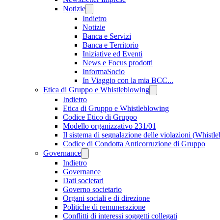
Notizie
Indietro
Notizie
Banca e Servizi
Banca e Territorio
Iniziative ed Eventi
News e Focus prodotti
InformaSocio
In Viaggio con la mia BCC...
Etica di Gruppo e Whistleblowing
Indietro
Etica di Gruppo e Whistleblowing
Codice Etico di Gruppo
Modello organizzativo 231/01
Il sistema di segnalazione delle violazioni (Whistl
Codice di Condotta Anticorruzione di Gruppo
Governance
Indietro
Governance
Dati societari
Governo societario
Organi sociali e di direzione
Politiche di remunerazione
Conflitti di interessi soggetti collegati