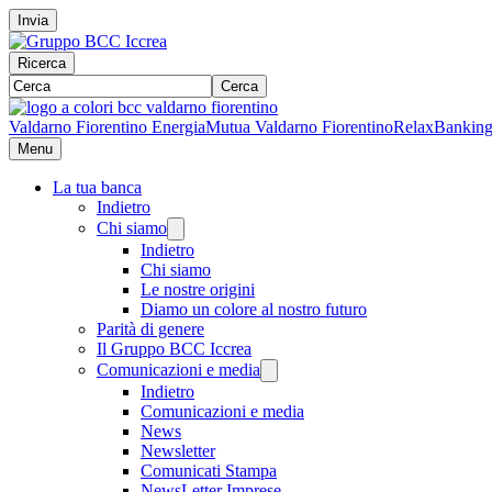
Invia
Ricerca
Cerca
Valdarno Fiorentino Energia
Mutua Valdarno Fiorentino
RelaxBankin
Menu
La tua banca
Indietro
Chi siamo
Indietro
Chi siamo
Le nostre origini
Diamo un colore al nostro futuro
Parità di genere
Il Gruppo BCC Iccrea
Comunicazioni e media
Indietro
Comunicazioni e media
News
Newsletter
Comunicati Stampa
NewsLetter Imprese