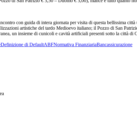
 Pozzo di San Patrizio € 3,50 – Duomo € 3,00), mance e tutto quanto n
ncontro con guida di intera giornata per visita di questa bellissima città
zzazioni artistiche del tardo Medioevo italiano; il Pozzo di San Patrizi
ranea, un insieme di cunicoli e cavità artificiali presenti sotto la città di 
e
Definizione di Default
ABF
Normativa Finanziaria
Bancassicurazione
ea