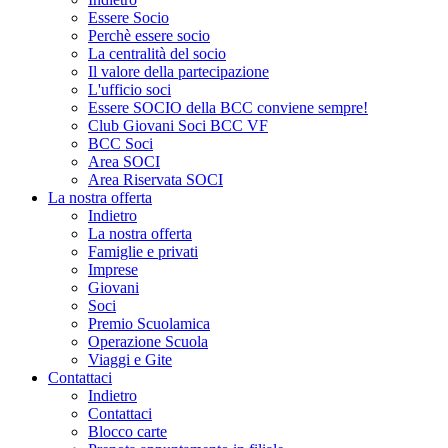
Essere Socio
Perchè essere socio
La centralità del socio
Il valore della partecipazione
L'ufficio soci
Essere SOCIO della BCC conviene sempre!
Club Giovani Soci BCC VF
BCC Soci
Area SOCI
Area Riservata SOCI
La nostra offerta
Indietro
La nostra offerta
Famiglie e privati
Imprese
Giovani
Soci
Premio Scuolamica
Operazione Scuola
Viaggi e Gite
Contattaci
Indietro
Contattaci
Blocco carte