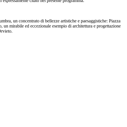
on espressamente citato nel presente programma.
 umbra, un concentrato di bellezze artistiche e paesaggistiche: Piazza
o, un mirabile ed eccezionale esempio di architettura e progettazione
Orvieto.