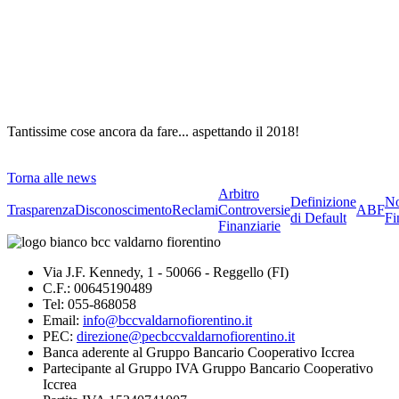
Tantissime cose ancora da fare... aspettando il 2018!
Torna alle news
Arbitro
Definizione
No
Trasparenza
Disconoscimento
Reclami
Controversie
ABF
di Default
Fi
Finanziarie
Via J.F. Kennedy, 1 - 50066 - Reggello (FI)
C.F.: 00645190489
Tel: 055-868058
Email:
info@bccvaldarnofiorentino.it
PEC:
direzione@pecbccvaldarnofiorentino.it
Banca aderente al Gruppo Bancario Cooperativo Iccrea
Partecipante al Gruppo IVA Gruppo Bancario Cooperativo
Iccrea