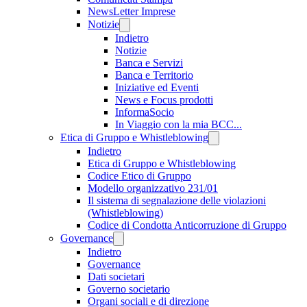
NewsLetter Imprese
Notizie
Indietro
Notizie
Banca e Servizi
Banca e Territorio
Iniziative ed Eventi
News e Focus prodotti
InformaSocio
In Viaggio con la mia BCC...
Etica di Gruppo e Whistleblowing
Indietro
Etica di Gruppo e Whistleblowing
Codice Etico di Gruppo
Modello organizzativo 231/01
Il sistema di segnalazione delle violazioni
(Whistleblowing)
Codice di Condotta Anticorruzione di Gruppo
Governance
Indietro
Governance
Dati societari
Governo societario
Organi sociali e di direzione