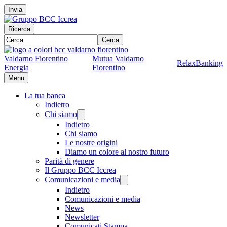
Invia
Ricerca
Cerca
Valdarno Fiorentino
Mutua Valdarno
RelaxBanking
Energia
Fiorentino
Menu
La tua banca
Indietro
Chi siamo
Indietro
Chi siamo
Le nostre origini
Diamo un colore al nostro futuro
Parità di genere
Il Gruppo BCC Iccrea
Comunicazioni e media
Indietro
Comunicazioni e media
News
Newsletter
Comunicati Stampa