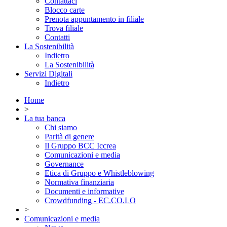
Contattaci
Blocco carte
Prenota appuntamento in filiale
Trova filiale
Contatti
La Sostenibilità
Indietro
La Sostenibilità
Servizi Digitali
Indietro
Home
>
La tua banca
Chi siamo
Parità di genere
Il Gruppo BCC Iccrea
Comunicazioni e media
Governance
Etica di Gruppo e Whistleblowing
Normativa finanziaria
Documenti e informative
Crowdfunding - EC.CO.LO
>
Comunicazioni e media