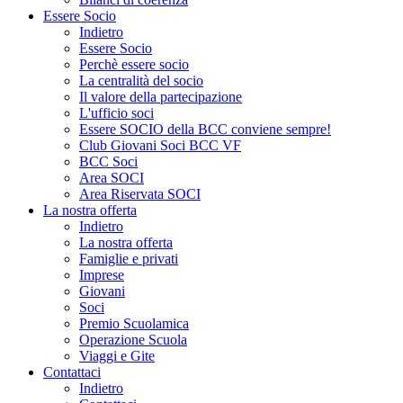
Essere Socio
Indietro
Essere Socio
Perchè essere socio
La centralità del socio
Il valore della partecipazione
L'ufficio soci
Essere SOCIO della BCC conviene sempre!
Club Giovani Soci BCC VF
BCC Soci
Area SOCI
Area Riservata SOCI
La nostra offerta
Indietro
La nostra offerta
Famiglie e privati
Imprese
Giovani
Soci
Premio Scuolamica
Operazione Scuola
Viaggi e Gite
Contattaci
Indietro