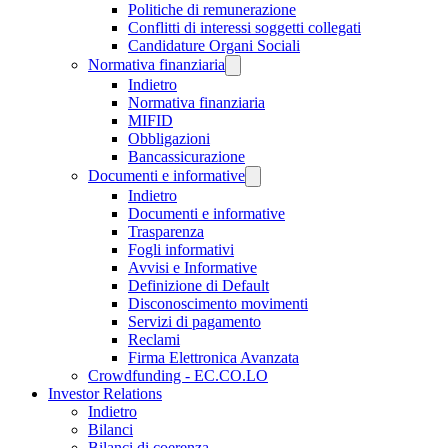
Politiche di remunerazione
Conflitti di interessi soggetti collegati
Candidature Organi Sociali
Normativa finanziaria
Indietro
Normativa finanziaria
MIFID
Obbligazioni
Bancassicurazione
Documenti e informative
Indietro
Documenti e informative
Trasparenza
Fogli informativi
Avvisi e Informative
Definizione di Default
Disconoscimento movimenti
Servizi di pagamento
Reclami
Firma Elettronica Avanzata
Crowdfunding - EC.CO.LO
Investor Relations
Indietro
Bilanci
Bilanci di coerenza