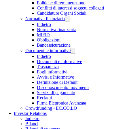
Politiche di remunerazione
Conflitti di interessi soggetti collegati
Candidature Organi Sociali
Normativa finanziaria
Indietro
Normativa finanziaria
MIFID
Obbligazioni
Bancassicurazione
Documenti e informative
Indietro
Documenti e informative
Trasparenza
Fogli informativi
Avvisi e Informative
Definizione di Default
Disconoscimento movimenti
Servizi di pagamento
Reclami
Firma Elettronica Avanzata
Crowdfunding - EC.CO.LO
Investor Relations
Indietro
Bilanci
Bilanci di coerenza