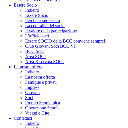
Essere Socio
Indietro
Essere Socio
Perchè essere socio
La centralità del socio
Il valore della partecipazione
L'ufficio soci
Essere SOCIO della BCC conviene sempre!
Club Giovani Soci BCC VF
BCC Soci
Area SOCI
Area Riservata SOCI
La nostra offerta
Indietro
La nostra offerta
Famiglie e privati
Imprese
Giovani
Soci
Premio Scuolamica
Operazione Scuola
Viaggi e Gite
Contattaci
Indietro