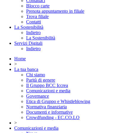
Contattaci
Blocco carte
Prenota appuntamento in filiale
Trova filiale
Contatti
La Sostenibilità
Indietro
La Sostenibilità
Servizi Digitali
Indietro
Home
>
La tua banca
Chi siamo
Parità di genere
Il Gruppo BCC Iccrea
Comunicazioni e media
Governance
Etica di Gruppo e Whistleblowing
Normativa finanziaria
Documenti e informative
Crowdfunding - EC.CO.LO
>
Comunicazioni e media