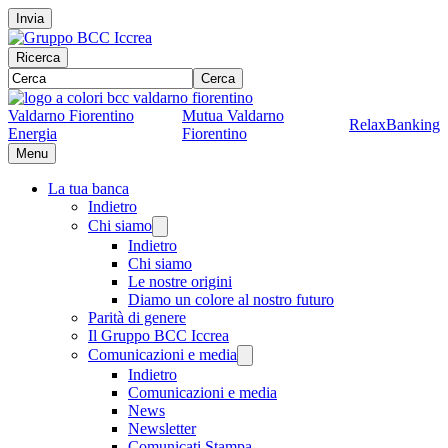
Invia
Ricerca
Cerca
Valdarno Fiorentino
Mutua Valdarno
RelaxBanking
Energia
Fiorentino
Menu
La tua banca
Indietro
Chi siamo
Indietro
Chi siamo
Le nostre origini
Diamo un colore al nostro futuro
Parità di genere
Il Gruppo BCC Iccrea
Comunicazioni e media
Indietro
Comunicazioni e media
News
Newsletter
Comunicati Stampa