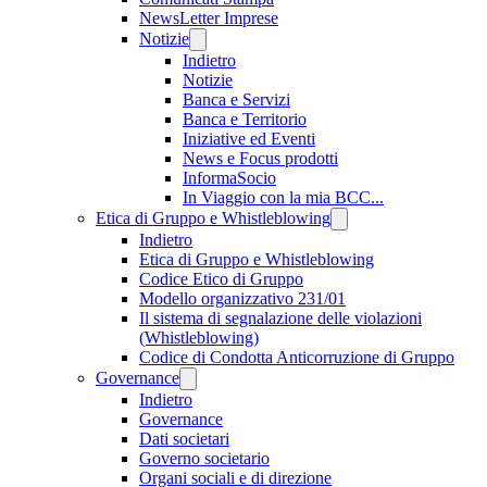
NewsLetter Imprese
Notizie
Indietro
Notizie
Banca e Servizi
Banca e Territorio
Iniziative ed Eventi
News e Focus prodotti
InformaSocio
In Viaggio con la mia BCC...
Etica di Gruppo e Whistleblowing
Indietro
Etica di Gruppo e Whistleblowing
Codice Etico di Gruppo
Modello organizzativo 231/01
Il sistema di segnalazione delle violazioni
(Whistleblowing)
Codice di Condotta Anticorruzione di Gruppo
Governance
Indietro
Governance
Dati societari
Governo societario
Organi sociali e di direzione