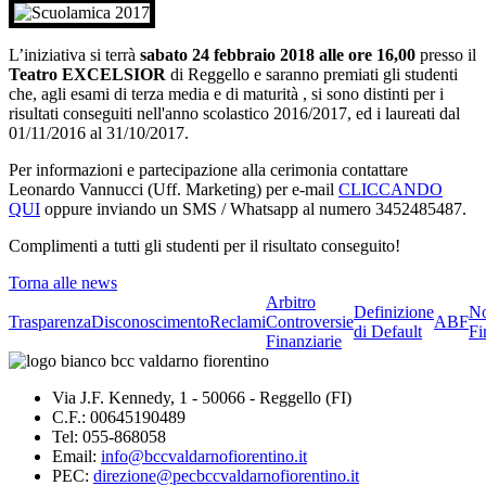
L’iniziativa si terrà
sabato 24 febbraio 2018 alle ore 16,00
presso il
Teatro EXCELSIOR
di Reggello
e saranno premiati gli studenti
che, agli esami di terza media e di maturità , si sono distinti per i
risultati conseguiti nell'anno scolastico 2016/2017, ed i laureati dal
01/11/2016 al 31/10/2017.
Per informazioni e partecipazione alla cerimonia contattare
Leonardo Vannucci (Uff. Marketing) per e-mail
CLICCANDO
QUI
oppure inviando un SMS / Whatsapp al numero 3452485487.
Complimenti a tutti gli studenti per il risultato conseguito!
Torna alle news
Arbitro
Definizione
No
Trasparenza
Disconoscimento
Reclami
Controversie
ABF
di Default
Fi
Finanziarie
Via J.F. Kennedy, 1 - 50066 - Reggello (FI)
C.F.: 00645190489
Tel: 055-868058
Email:
info@bccvaldarnofiorentino.it
PEC:
direzione@pecbccvaldarnofiorentino.it