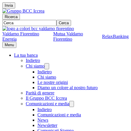
Invia
Ricerca
Cerca
Valdarno Fiorentino
Mutua Valdarno
RelaxBanking
Energia
Fiorentino
Menu
La tua banca
Indietro
Chi siamo
Indietro
Chi siamo
Le nostre origini
Diamo un colore al nostro futuro
Parità di genere
Il Gruppo BCC Iccrea
Comunicazioni e media
Indietro
Comunicazioni e media
News
Newsletter
Comunicati Stampa