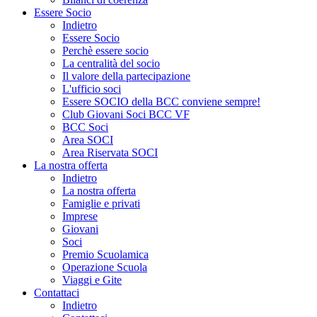
Essere Socio
Indietro
Essere Socio
Perchè essere socio
La centralità del socio
Il valore della partecipazione
L'ufficio soci
Essere SOCIO della BCC conviene sempre!
Club Giovani Soci BCC VF
BCC Soci
Area SOCI
Area Riservata SOCI
La nostra offerta
Indietro
La nostra offerta
Famiglie e privati
Imprese
Giovani
Soci
Premio Scuolamica
Operazione Scuola
Viaggi e Gite
Contattaci
Indietro