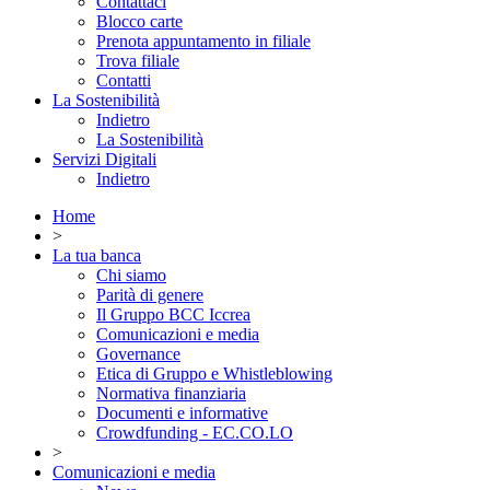
Contattaci
Blocco carte
Prenota appuntamento in filiale
Trova filiale
Contatti
La Sostenibilità
Indietro
La Sostenibilità
Servizi Digitali
Indietro
Home
>
La tua banca
Chi siamo
Parità di genere
Il Gruppo BCC Iccrea
Comunicazioni e media
Governance
Etica di Gruppo e Whistleblowing
Normativa finanziaria
Documenti e informative
Crowdfunding - EC.CO.LO
>
Comunicazioni e media