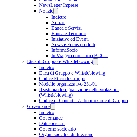
NewsLetter Imprese
Notizie
Indietro
Notizie
Banca e Servizi
Banca e Territorio
Iniziative ed Eventi
News e Focus prodotti
InformaSocio
In Viaggio con la mia BCC...
Etica di Gruppo e Whistleblowing
Indietro
Etica di Gruppo e Whistleblowing
Codice Etico di Gruppo
Modello organizzativo 231/01
Il sistema di segnalazione delle violazioni
(Whistleblowing)
Codice di Condotta Anticorruzione di Gruppo
Governance
Indietro
Governance
Dati societari
Governo societario
Organi sociali e di direzione