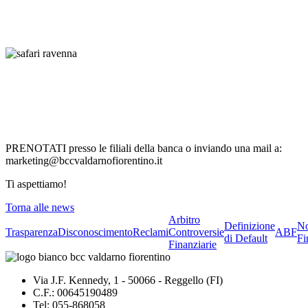
PRENOTATI presso le filiali della banca o inviando una mail a:
marketing@bccvaldarnofiorentino.it
Ti aspettiamo!
Torna alle news
Arbitro
Definizione
No
Trasparenza
Disconoscimento
Reclami
Controversie
ABF
di Default
Fi
Finanziarie
Via J.F. Kennedy, 1 - 50066 - Reggello (FI)
C.F.: 00645190489
Tel: 055-868058