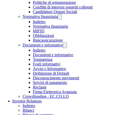
Politiche di remunerazione
Conflitti di interessi soggetti collegati
Candidature Organi Sociali
Normativa finanziaria
Indietro
Normativa finanziaria
MIFID
Obbligazioni
Bancassicurazione
Documenti e informative
Indietro
Documenti e informative
Trasparenza
Fogli informativi
Avvisi e Informative
Definizione di Default
Disconoscimento movimenti
Servizi di pagamento
Reclami
Firma Elettronica Avanzata
Crowdfunding - EC.CO.LO
Investor Relations
Indietro
Bilanci
Bilanci di coerenza