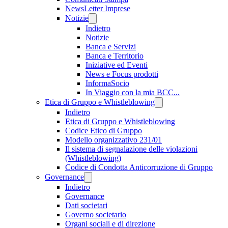
NewsLetter Imprese
Notizie
Indietro
Notizie
Banca e Servizi
Banca e Territorio
Iniziative ed Eventi
News e Focus prodotti
InformaSocio
In Viaggio con la mia BCC...
Etica di Gruppo e Whistleblowing
Indietro
Etica di Gruppo e Whistleblowing
Codice Etico di Gruppo
Modello organizzativo 231/01
Il sistema di segnalazione delle violazioni
(Whistleblowing)
Codice di Condotta Anticorruzione di Gruppo
Governance
Indietro
Governance
Dati societari
Governo societario
Organi sociali e di direzione