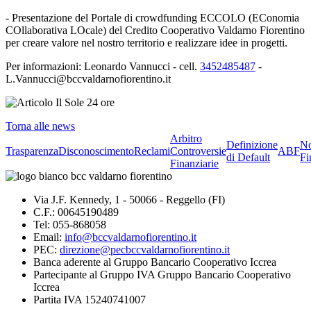
- Presentazione del Portale di crowdfunding ECCOLO (EConomia
COllaborativa LOcale) del Credito Cooperativo Valdarno Fiorentino
per creare valore nel nostro territorio e realizzare idee in progetti.
Per informazioni: Leonardo Vannucci - cell.
3452485487
-
L.Vannucci@bccvaldarnofiorentino.it
Torna alle news
Arbitro
Definizione
No
Trasparenza
Disconoscimento
Reclami
Controversie
ABF
di Default
Fi
Finanziarie
Via J.F. Kennedy, 1 - 50066 - Reggello (FI)
C.F.: 00645190489
Tel: 055-868058
Email:
info@bccvaldarnofiorentino.it
PEC:
direzione@pecbccvaldarnofiorentino.it
Banca aderente al Gruppo Bancario Cooperativo Iccrea
Partecipante al Gruppo IVA Gruppo Bancario Cooperativo
Iccrea
Partita IVA 15240741007