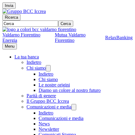
Invia
Ricerca
Cerca
Valdarno Fiorentino
Mutua Valdarno
RelaxBanking
Energia
Fiorentino
Menu
La tua banca
Indietro
Chi siamo
Indietro
Chi siamo
Le nostre origini
Diamo un colore al nostro futuro
Parità di genere
Il Gruppo BCC Iccrea
Comunicazioni e media
Indietro
Comunicazioni e media
News
Newsletter
Comunicati Stampa