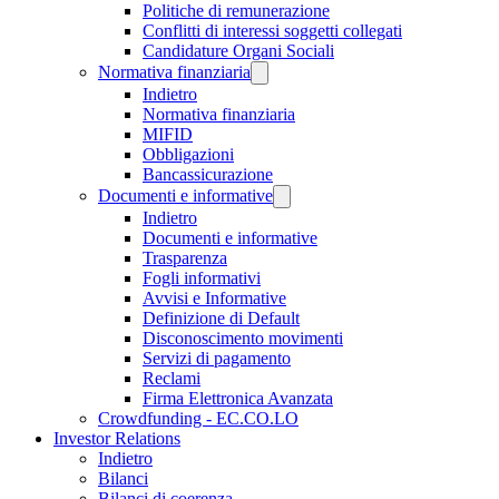
Politiche di remunerazione
Conflitti di interessi soggetti collegati
Candidature Organi Sociali
Normativa finanziaria
Indietro
Normativa finanziaria
MIFID
Obbligazioni
Bancassicurazione
Documenti e informative
Indietro
Documenti e informative
Trasparenza
Fogli informativi
Avvisi e Informative
Definizione di Default
Disconoscimento movimenti
Servizi di pagamento
Reclami
Firma Elettronica Avanzata
Crowdfunding - EC.CO.LO
Investor Relations
Indietro
Bilanci
Bilanci di coerenza