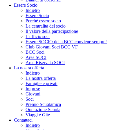
Essere Socio
Indietro
Essere Socio
Perchè essere socio
La centralità del socio
Il valore della partecipazione
L'ufficio soci
Essere SOCIO della BCC conviene sempre!
Club Giovani Soci BCC VF
BCC Soci
Area SOCI
Area Riservata SOCI
La nostra offerta
Indietro
La nostra offerta
Famiglie e privati
Imprese
Giovani
Soci
Premio Scuolamica
Operazione Scuola
Viaggi e Gite
Contattaci
Indietro