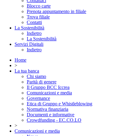
Contattaci
Blocco carte
Prenota appuntamento in filiale
Trova filiale
Contatti
La Sostenibilità
Indietro
La Sostenibilità
Servizi Digitali
Indietro
Home
>
La tua banca
Chi siamo
Parità di genere
Il Gruppo BCC Iccrea
Comunicazioni e media
Governance
Etica di Gruppo e Whistleblowing
Normativa finanziaria
Documenti e informative
Crowdfunding - EC.CO.LO
>
Comunicazioni e media