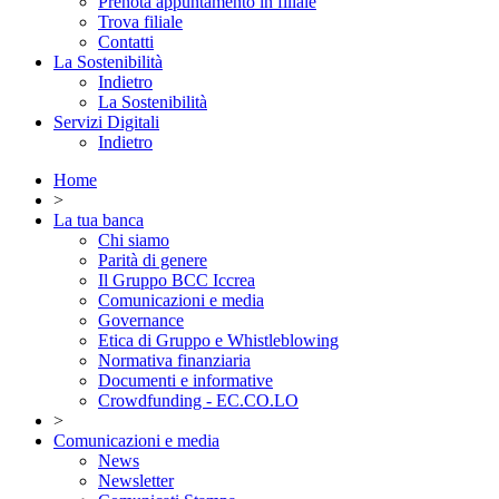
Prenota appuntamento in filiale
Trova filiale
Contatti
La Sostenibilità
Indietro
La Sostenibilità
Servizi Digitali
Indietro
Home
>
La tua banca
Chi siamo
Parità di genere
Il Gruppo BCC Iccrea
Comunicazioni e media
Governance
Etica di Gruppo e Whistleblowing
Normativa finanziaria
Documenti e informative
Crowdfunding - EC.CO.LO
>
Comunicazioni e media
News
Newsletter