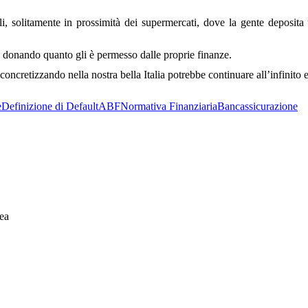
ali, solitamente in prossimità dei supermercati, dove la gente deposi
, donando quanto gli è permesso dalle proprie finanze.
oncretizzando nella nostra bella Italia potrebbe continuare all’infinito
e
Definizione di Default
ABF
Normativa Finanziaria
Bancassicurazione
ea