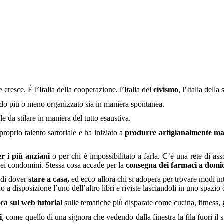
 cresce. È l’Italia della cooperazione, l’Italia del
civismo
, l’Italia della
 modo più o meno organizzato sia in maniera spontanea.
 da stilare in maniera del tutto esaustiva.
 proprio talento sartoriale e ha iniziato a
produrre artigianalmente ma
er i più anziani
o per chi è impossibilitato a farla. C’è una rete di a
 dei condomini. Stessa cosa accade per la
consegna dei farmaci a domic
 di dover
stare a casa,
ed ecco allora chi si adopera per trovare modi in
 a disposizione l’uno dell’altro libri e riviste lasciandoli in uno spazi
ca sul web tutorial
sulle tematiche più disparate come cucina, fitness, 
i
, come quello di una signora che vedendo dalla finestra la fila fuori il 