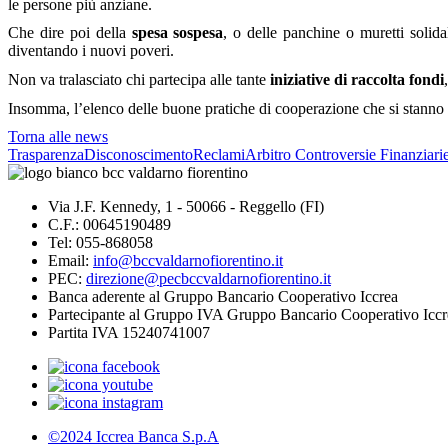
le persone più anziane.
Che dire poi della
spesa sospesa
, o delle panchine o muretti solid
diventando i nuovi poveri.
Non va tralasciato chi partecipa alle tante
iniziative di raccolta fondi
Insomma, l’elenco delle buone pratiche di cooperazione che si stanno c
Torna alle news
Trasparenza
Disconoscimento
Reclami
Arbitro Controversie Finanziari
Via J.F. Kennedy, 1 - 50066 - Reggello (FI)
C.F.: 00645190489
Tel: 055-868058
Email:
info@bccvaldarnofiorentino.it
PEC:
direzione@pecbccvaldarnofiorentino.it
Banca aderente al Gruppo Bancario Cooperativo Iccrea
Partecipante al Gruppo IVA Gruppo Bancario Cooperativo Iccr
Partita IVA 15240741007
©2024 Iccrea Banca S.p.A