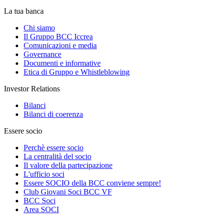
La tua banca
Chi siamo
Il Gruppo BCC Iccrea
Comunicazioni e media
Governance
Documenti e informative
Etica di Gruppo e Whistleblowing
Investor Relations
Bilanci
Bilanci di coerenza
Essere socio
Perchè essere socio
La centralità del socio
Il valore della partecipazione
L'ufficio soci
Essere SOCIO della BCC conviene sempre!
Club Giovani Soci BCC VF
BCC Soci
Area SOCI