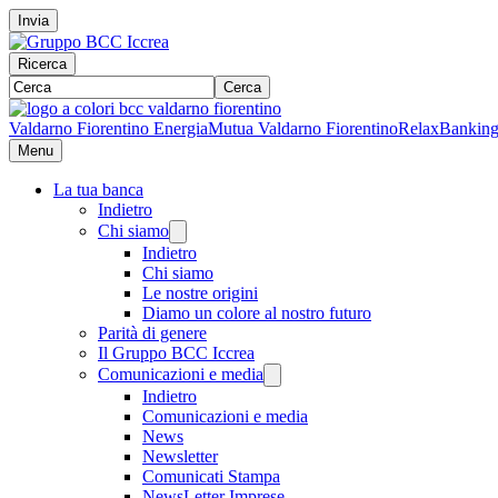
Invia
Ricerca
Cerca
Valdarno Fiorentino Energia
Mutua Valdarno Fiorentino
RelaxBankin
Menu
La tua banca
Indietro
Chi siamo
Indietro
Chi siamo
Le nostre origini
Diamo un colore al nostro futuro
Parità di genere
Il Gruppo BCC Iccrea
Comunicazioni e media
Indietro
Comunicazioni e media
News
Newsletter
Comunicati Stampa
NewsLetter Imprese