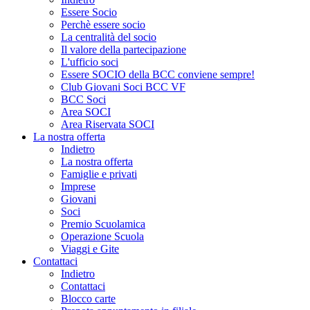
Essere Socio
Perchè essere socio
La centralità del socio
Il valore della partecipazione
L'ufficio soci
Essere SOCIO della BCC conviene sempre!
Club Giovani Soci BCC VF
BCC Soci
Area SOCI
Area Riservata SOCI
La nostra offerta
Indietro
La nostra offerta
Famiglie e privati
Imprese
Giovani
Soci
Premio Scuolamica
Operazione Scuola
Viaggi e Gite
Contattaci
Indietro
Contattaci
Blocco carte