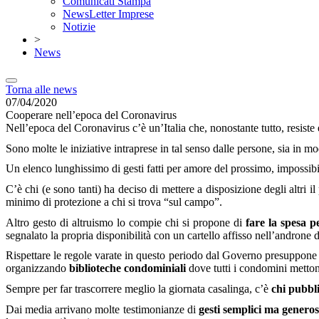
Comunicati Stampa
NewsLetter Imprese
Notizie
>
News
Torna alle news
07/04/2020
Cooperare nell’epoca del Coronavirus
Nell’epoca del Coronavirus c’è un’Italia che, nonostante tutto, resiste e
Sono molte le iniziative intraprese in tal senso dalle persone, sia in
Un elenco lunghissimo di gesti fatti per amore del prossimo, impossibile
C’è chi (e sono tanti) ha deciso di mettere a disposizione degli altri il
minimo di protezione a chi si trova “sul campo”.
Altro gesto di altruismo lo compie chi si propone di
fare la spesa p
segnalato la propria disponibilità con un cartello affisso nell’androne
Rispettare le regole varate in questo periodo dal Governo presuppone
organizzando
biblioteche condominiali
dove tutti i condomini mettono
Sempre per far trascorrere meglio la giornata casalinga, c’è
chi pubbli
Dai media arrivano molte testimonianze di
gesti semplici ma generos