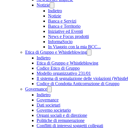
Notizie
Indietro
Notizie
Banca e Servizi
Banca e Territorio
Iniziative ed Eventi
News e Focus prodotti
InformaSocio
In Viaggio con la mia BCC...
Etica di Gruppo e Whistleblowing
Indietro
Etica di Gruppo e Whistleblowing
Codice Etico di Gruppo
Modello organizzativo 231/01
Il sistema di segnalazione delle violazioni (Whistl
Codice di Condotta Anticorruzione di Gruppo
Governance
Indietro
Governance
Dati societari
Governo societario
Organi sociali e di direzione
Politiche di remunerazione
Conflitti di interessi soggetti collegati