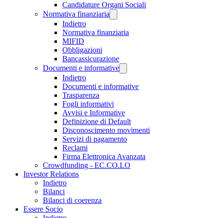
Candidature Organi Sociali
Normativa finanziaria
Indietro
Normativa finanziaria
MIFID
Obbligazioni
Bancassicurazione
Documenti e informative
Indietro
Documenti e informative
Trasparenza
Fogli informativi
Avvisi e Informative
Definizione di Default
Disconoscimento movimenti
Servizi di pagamento
Reclami
Firma Elettronica Avanzata
Crowdfunding - EC.CO.LO
Investor Relations
Indietro
Bilanci
Bilanci di coerenza
Essere Socio
Indietro