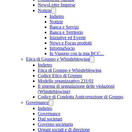
NewsLetter Imprese
Notizie
Indietro
Notizie
Banca e Servizi
Banca e Territorio
Iniziative ed Eventi
News e Focus prodotti
InformaSocio
In Viaggio con la mia BCC...
Etica di Gruppo e Whistleblowing
Indietro
Etica di Gruppo e Whistleblowing
Codice Etico di Gruppo
Modello organizzativo 231/01
Il sistema di segnalazione delle violazioni
(Whistleblowing)
Codice di Condotta Anticorruzione di Gruppo
Governance
Indietro
Governance
Dati societari
Governo societario
Organi sociali e di direzione