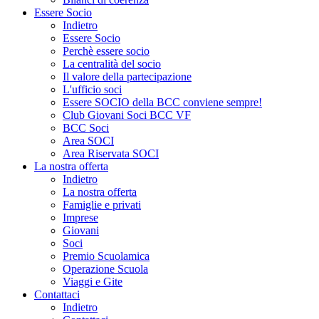
Essere Socio
Indietro
Essere Socio
Perchè essere socio
La centralità del socio
Il valore della partecipazione
L'ufficio soci
Essere SOCIO della BCC conviene sempre!
Club Giovani Soci BCC VF
BCC Soci
Area SOCI
Area Riservata SOCI
La nostra offerta
Indietro
La nostra offerta
Famiglie e privati
Imprese
Giovani
Soci
Premio Scuolamica
Operazione Scuola
Viaggi e Gite
Contattaci
Indietro