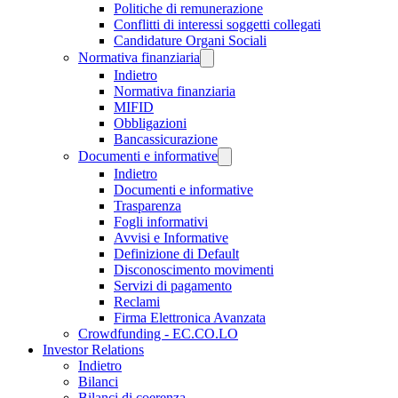
Politiche di remunerazione
Conflitti di interessi soggetti collegati
Candidature Organi Sociali
Normativa finanziaria
Indietro
Normativa finanziaria
MIFID
Obbligazioni
Bancassicurazione
Documenti e informative
Indietro
Documenti e informative
Trasparenza
Fogli informativi
Avvisi e Informative
Definizione di Default
Disconoscimento movimenti
Servizi di pagamento
Reclami
Firma Elettronica Avanzata
Crowdfunding - EC.CO.LO
Investor Relations
Indietro
Bilanci
Bilanci di coerenza