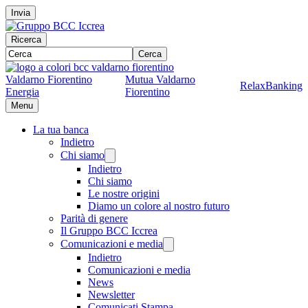
Invia
Ricerca
Cerca
Valdarno Fiorentino
Mutua Valdarno
RelaxBanking
Energia
Fiorentino
Menu
La tua banca
Indietro
Chi siamo
Indietro
Chi siamo
Le nostre origini
Diamo un colore al nostro futuro
Parità di genere
Il Gruppo BCC Iccrea
Comunicazioni e media
Indietro
Comunicazioni e media
News
Newsletter
Comunicati Stampa