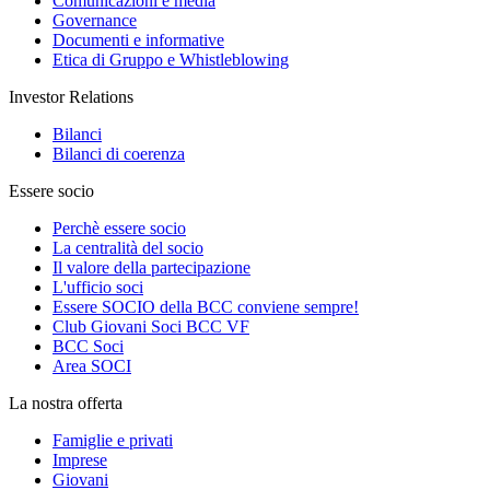
Comunicazioni e media
Governance
Documenti e informative
Etica di Gruppo e Whistleblowing
Investor Relations
Bilanci
Bilanci di coerenza
Essere socio
Perchè essere socio
La centralità del socio
Il valore della partecipazione
L'ufficio soci
Essere SOCIO della BCC conviene sempre!
Club Giovani Soci BCC VF
BCC Soci
Area SOCI
La nostra offerta
Famiglie e privati
Imprese
Giovani