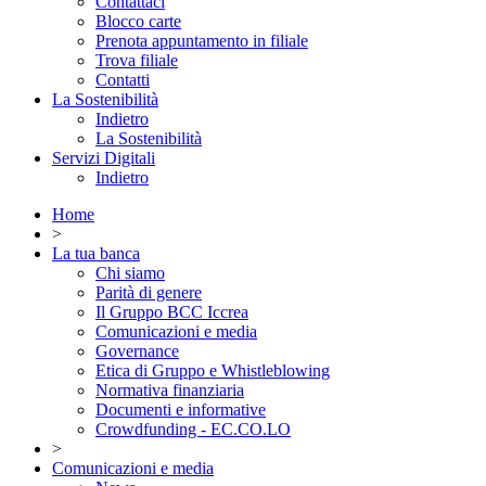
Contattaci
Blocco carte
Prenota appuntamento in filiale
Trova filiale
Contatti
La Sostenibilità
Indietro
La Sostenibilità
Servizi Digitali
Indietro
Home
>
La tua banca
Chi siamo
Parità di genere
Il Gruppo BCC Iccrea
Comunicazioni e media
Governance
Etica di Gruppo e Whistleblowing
Normativa finanziaria
Documenti e informative
Crowdfunding - EC.CO.LO
>
Comunicazioni e media