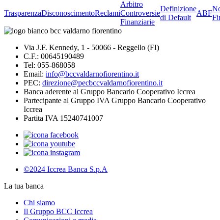
Arbitro
Definizione
No
Trasparenza
Disconoscimento
Reclami
Controversie
ABF
di Default
Fi
Finanziarie
Via J.F. Kennedy, 1 - 50066 - Reggello (FI)
C.F.: 00645190489
Tel: 055-868058
Email:
info@bccvaldarnofiorentino.it
PEC:
direzione@pecbccvaldarnofiorentino.it
Banca aderente al Gruppo Bancario Cooperativo Iccrea
Partecipante al Gruppo IVA Gruppo Bancario Cooperativo
Iccrea
Partita IVA 15240741007
©2024 Iccrea Banca S.p.A
La tua banca
Chi siamo
Il Gruppo BCC Iccrea