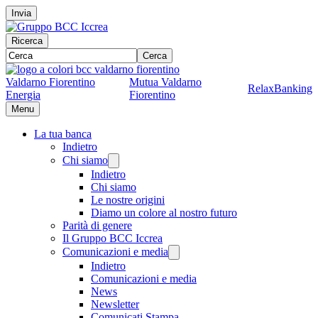
Invia
Ricerca
Cerca
Valdarno Fiorentino
Mutua Valdarno
RelaxBanking
Energia
Fiorentino
Menu
La tua banca
Indietro
Chi siamo
Indietro
Chi siamo
Le nostre origini
Diamo un colore al nostro futuro
Parità di genere
Il Gruppo BCC Iccrea
Comunicazioni e media
Indietro
Comunicazioni e media
News
Newsletter
Comunicati Stampa