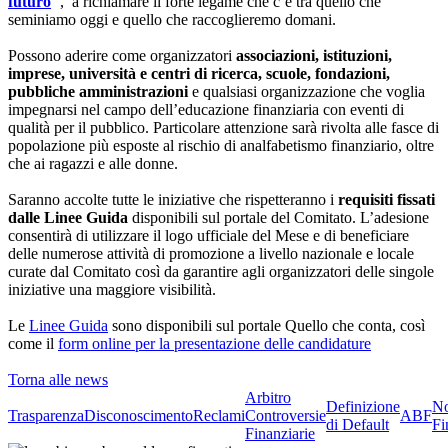
futuro
"
, a richiamare il forte legame che c’è tra quello che
seminiamo oggi e quello che raccoglieremo domani.
Possono aderire come organizzatori
associazioni, istituzioni,
imprese, università e centri di ricerca, scuole, fondazioni,
pubbliche amministrazioni
e qualsiasi organizzazione che voglia
impegnarsi nel campo dell’educazione finanziaria con eventi di
qualità per il pubblico. Particolare attenzione sarà rivolta alle fasce di
popolazione più esposte al rischio di analfabetismo finanziario, oltre
che ai ragazzi e alle donne.
Saranno accolte tutte le iniziative che rispetteranno i
requisiti fissati
dalle Linee Guida
disponibili sul portale del Comitato. L’adesione
consentirà di utilizzare il logo ufficiale del Mese e di beneficiare
delle numerose attività di promozione a livello nazionale e locale
curate dal Comitato così da garantire agli organizzatori delle singole
iniziative una maggiore visibilità.
Le
Linee Guida
sono disponibili sul portale Quello che conta, così
come il
form online per la presentazione delle candidature
Torna alle news
Arbitro
Definizione
No
Trasparenza
Disconoscimento
Reclami
Controversie
ABF
di Default
Fi
Finanziarie