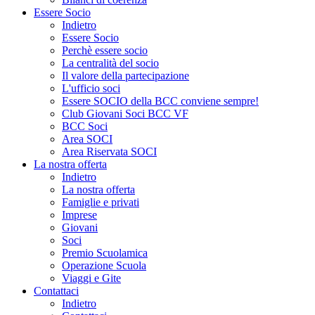
Essere Socio
Indietro
Essere Socio
Perchè essere socio
La centralità del socio
Il valore della partecipazione
L'ufficio soci
Essere SOCIO della BCC conviene sempre!
Club Giovani Soci BCC VF
BCC Soci
Area SOCI
Area Riservata SOCI
La nostra offerta
Indietro
La nostra offerta
Famiglie e privati
Imprese
Giovani
Soci
Premio Scuolamica
Operazione Scuola
Viaggi e Gite
Contattaci
Indietro