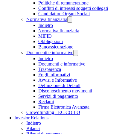
Politiche di remunerazione
Conflitti di interessi soggetti collegati
Candidature Organi Sociali
Normativa finanziaria
Indietro
Normativa finanziaria
MIFID
Obbligazioni
Bancassicurazione
Documenti e informative
Indietro
Documenti e informative
Trasparenza
Fogli informativi
Avvisi e Informative
Definizione di Default
Disconoscimento movimenti
Servizi di pagamento
Reclami
Firma Elettronica Avanzata
Crowdfunding - EC.CO.LO
Investor Relations
Indietro
Bilanci
Bilanci di coerenza