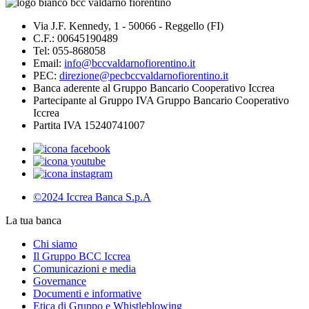
Via J.F. Kennedy, 1 - 50066 - Reggello (FI)
C.F.: 00645190489
Tel: 055-868058
Email:
info@bccvaldarnofiorentino.it
PEC:
direzione@pecbccvaldarnofiorentino.it
Banca aderente al Gruppo Bancario Cooperativo Iccrea
Partecipante al Gruppo IVA Gruppo Bancario Cooperativo
Iccrea
Partita IVA 15240741007
©2024 Iccrea Banca S.p.A
La tua banca
Chi siamo
Il Gruppo BCC Iccrea
Comunicazioni e media
Governance
Documenti e informative
Etica di Gruppo e Whistleblowing