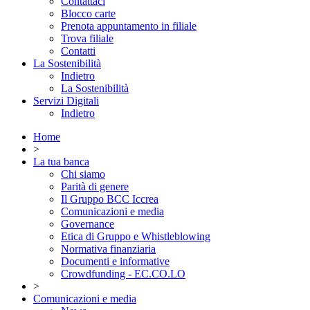
Contattaci
Blocco carte
Prenota appuntamento in filiale
Trova filiale
Contatti
La Sostenibilità
Indietro
La Sostenibilità
Servizi Digitali
Indietro
Home
>
La tua banca
Chi siamo
Parità di genere
Il Gruppo BCC Iccrea
Comunicazioni e media
Governance
Etica di Gruppo e Whistleblowing
Normativa finanziaria
Documenti e informative
Crowdfunding - EC.CO.LO
>
Comunicazioni e media