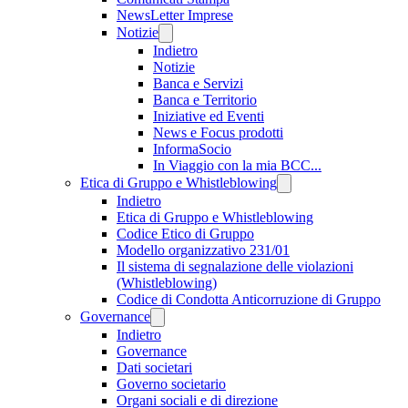
NewsLetter Imprese
Notizie
Indietro
Notizie
Banca e Servizi
Banca e Territorio
Iniziative ed Eventi
News e Focus prodotti
InformaSocio
In Viaggio con la mia BCC...
Etica di Gruppo e Whistleblowing
Indietro
Etica di Gruppo e Whistleblowing
Codice Etico di Gruppo
Modello organizzativo 231/01
Il sistema di segnalazione delle violazioni
(Whistleblowing)
Codice di Condotta Anticorruzione di Gruppo
Governance
Indietro
Governance
Dati societari
Governo societario
Organi sociali e di direzione