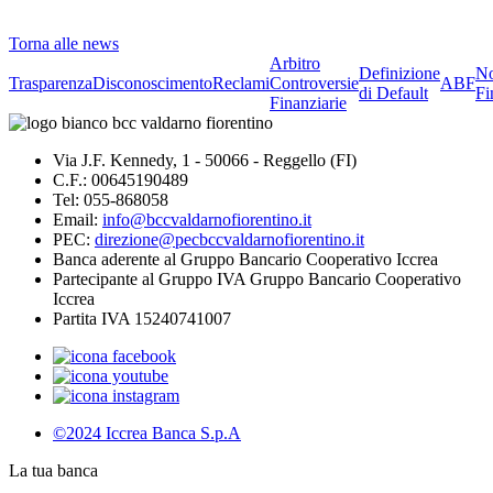
Torna alle news
Arbitro
Definizione
No
Trasparenza
Disconoscimento
Reclami
Controversie
ABF
di Default
Fi
Finanziarie
Via J.F. Kennedy, 1 - 50066 - Reggello (FI)
C.F.: 00645190489
Tel: 055-868058
Email:
info@bccvaldarnofiorentino.it
PEC:
direzione@pecbccvaldarnofiorentino.it
Banca aderente al Gruppo Bancario Cooperativo Iccrea
Partecipante al Gruppo IVA Gruppo Bancario Cooperativo
Iccrea
Partita IVA 15240741007
©2024 Iccrea Banca S.p.A
La tua banca