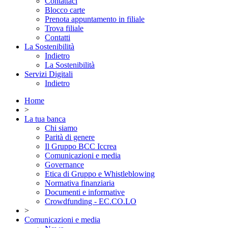
Contattaci
Blocco carte
Prenota appuntamento in filiale
Trova filiale
Contatti
La Sostenibilità
Indietro
La Sostenibilità
Servizi Digitali
Indietro
Home
>
La tua banca
Chi siamo
Parità di genere
Il Gruppo BCC Iccrea
Comunicazioni e media
Governance
Etica di Gruppo e Whistleblowing
Normativa finanziaria
Documenti e informative
Crowdfunding - EC.CO.LO
>
Comunicazioni e media