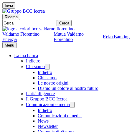
Invia
Ricerca
Cerca
Valdarno Fiorentino
Mutua Valdarno
RelaxBanking
Energia
Fiorentino
Menu
La tua banca
Indietro
Chi siamo
Indietro
Chi siamo
Le nostre origini
Diamo un colore al nostro futuro
Parità di genere
Il Gruppo BCC Iccrea
Comunicazioni e media
Indietro
Comunicazioni e media
News
Newsletter
Comunicati Stampa