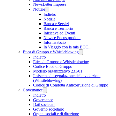
NewsLetter Imprese
Notizie
Indietro
Notizie
Banca e Servizi
Banca e Territorio
Iniziative ed Eventi
News e Focus prodotti
InformaSocio
In Viaggio con la mia BCC...
Etica di Gruppo e Whistleblowing
Indietro
Etica di Gruppo e Whistleblowing
Codice Etico di Gruppo
Modello organizzativo 231/01
Il sistema di segnalazione delle violazioni
(Whistleblowing)
Codice di Condotta Anticorruzione di Gruppo
Governance
Indietro
Governance
Dati societari
Governo societario
Organi sociali e di direzione