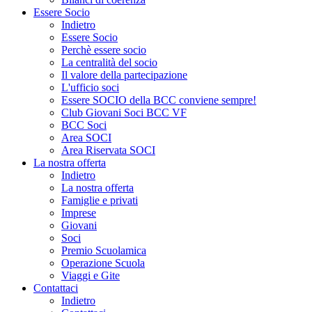
Essere Socio
Indietro
Essere Socio
Perchè essere socio
La centralità del socio
Il valore della partecipazione
L'ufficio soci
Essere SOCIO della BCC conviene sempre!
Club Giovani Soci BCC VF
BCC Soci
Area SOCI
Area Riservata SOCI
La nostra offerta
Indietro
La nostra offerta
Famiglie e privati
Imprese
Giovani
Soci
Premio Scuolamica
Operazione Scuola
Viaggi e Gite
Contattaci
Indietro