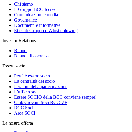
Chi siamo
Il Gruppo BCC Iccrea
Comunicazioni e media
Governance
Documenti e informative
Etica di Gruppo e Whistleblowing
Investor Relations
Bilanci
Bilanci di coerenza
Essere socio
Perchè essere socio
La centralità del socio
Il valore della partecipazione
L'ufficio soci
Essere SOCIO della BCC conviene sempre!
Club Giovani Soci BCC VF
BCC Soci
Area SOCI
La nostra offerta