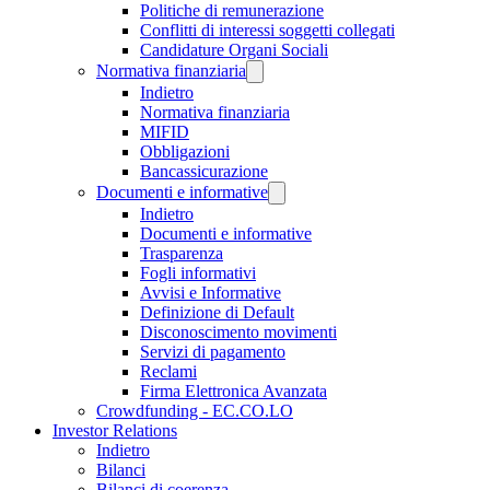
Politiche di remunerazione
Conflitti di interessi soggetti collegati
Candidature Organi Sociali
Normativa finanziaria
Indietro
Normativa finanziaria
MIFID
Obbligazioni
Bancassicurazione
Documenti e informative
Indietro
Documenti e informative
Trasparenza
Fogli informativi
Avvisi e Informative
Definizione di Default
Disconoscimento movimenti
Servizi di pagamento
Reclami
Firma Elettronica Avanzata
Crowdfunding - EC.CO.LO
Investor Relations
Indietro
Bilanci
Bilanci di coerenza