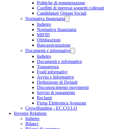
Politiche di remunerazione
Conflitti di interessi soggetti collegati
Candidature Organi Sociali
Normativa finanziaria
Indietro
Normativa finanziaria
MIFID
Obbligazioni
Bancassicurazione
Documenti e informative
Indietro
Documenti e informative
Trasparenza
Fogli informativi
Avvisi e Informative
Definizione di Default
Disconoscimento movimenti
Servizi di pagamento
Reclami
Firma Elettronica Avanzata
Crowdfunding - EC.CO.LO
Investor Relations
Indietro
Bilanci
Bilanci di coerenza