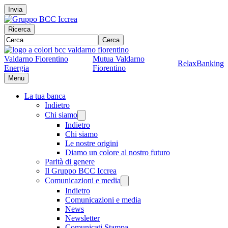
Invia
Ricerca
Cerca
Valdarno Fiorentino
Mutua Valdarno
RelaxBanking
Energia
Fiorentino
Menu
La tua banca
Indietro
Chi siamo
Indietro
Chi siamo
Le nostre origini
Diamo un colore al nostro futuro
Parità di genere
Il Gruppo BCC Iccrea
Comunicazioni e media
Indietro
Comunicazioni e media
News
Newsletter
Comunicati Stampa