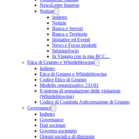
NewsLetter Imprese
Notizie
Indietro
Notizie
Banca e Servizi
Banca e Territorio
Iniziative ed Eventi
News e Focus prodotti
InformaSocio
In Viaggio con la mia BCC...
Etica di Gruppo e Whistleblowing
Indietro
Etica di Gruppo e Whistleblowing
Codice Etico di Gruppo
Modello organizzativo 231/01
Il sistema di segnalazione delle violazioni
(Whistleblowing)
Codice di Condotta Anticorruzione di Gruppo
Governance
Indietro
Governance
Dati societari
Governo societario
Organi sociali e di direzione