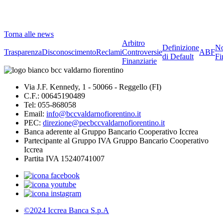
Torna alle news
Arbitro
Definizione
No
Trasparenza
Disconoscimento
Reclami
Controversie
ABF
di Default
Fi
Finanziarie
Via J.F. Kennedy, 1 - 50066 - Reggello (FI)
C.F.: 00645190489
Tel: 055-868058
Email:
info@bccvaldarnofiorentino.it
PEC:
direzione@pecbccvaldarnofiorentino.it
Banca aderente al Gruppo Bancario Cooperativo Iccrea
Partecipante al Gruppo IVA Gruppo Bancario Cooperativo
Iccrea
Partita IVA 15240741007
©2024 Iccrea Banca S.p.A