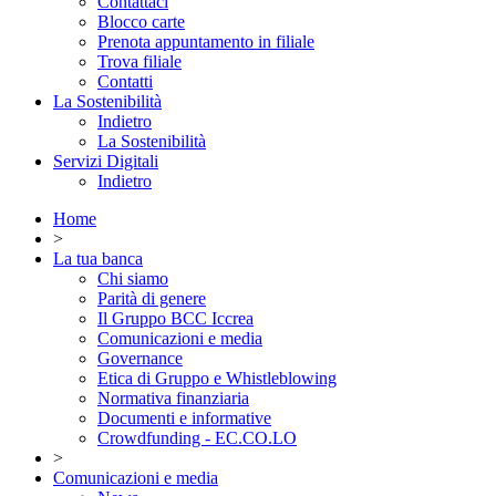
Contattaci
Blocco carte
Prenota appuntamento in filiale
Trova filiale
Contatti
La Sostenibilità
Indietro
La Sostenibilità
Servizi Digitali
Indietro
Home
>
La tua banca
Chi siamo
Parità di genere
Il Gruppo BCC Iccrea
Comunicazioni e media
Governance
Etica di Gruppo e Whistleblowing
Normativa finanziaria
Documenti e informative
Crowdfunding - EC.CO.LO
>
Comunicazioni e media