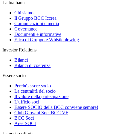
La tua banca
Chi siamo
Il Gruppo BCC Iccrea
Comunicazioni e media
Governance
Documenti e informative
Etica di Gruppo e Whistleblowing
Investor Relations
Bilanci
Bilanci di coerenza
Essere socio
Perchè essere socio
La centralità del socio
Il valore della partecipazione
L'ufficio soci
Essere SOCIO della BCC conviene sempre!
Club Giovani Soci BCC VF
BCC Soci
Area SOCI
La nostra offerta