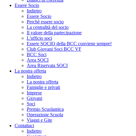
Essere Socio
Indietro
Essere Socio
Perchè essere socio
La centralità del socio
Il valore della partecipazione
L'ufficio soci
Essere SOCIO della BCC conviene sempre!
Club Giovani Soci BCC VF
BCC Soci
Area SOCI
Area Riservata SOCI
La nostra offerta
Indietro
La nostra offerta
Famiglie e privati
Imprese
Giovani
Soci
Premio Scuolamica
Operazione Scuola
Viaggi e Gite
Contattaci
Indietro