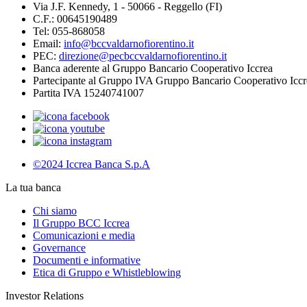
Via J.F. Kennedy, 1 - 50066 - Reggello (FI)
C.F.: 00645190489
Tel: 055-868058
Email:
info@bccvaldarnofiorentino.it
PEC:
direzione@pecbccvaldarnofiorentino.it
Banca aderente al Gruppo Bancario Cooperativo Iccrea
Partecipante al Gruppo IVA Gruppo Bancario Cooperativo Iccr
Partita IVA 15240741007
©2024 Iccrea Banca S.p.A
La tua banca
Chi siamo
Il Gruppo BCC Iccrea
Comunicazioni e media
Governance
Documenti e informative
Etica di Gruppo e Whistleblowing
Investor Relations