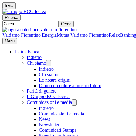
Invia
Ricerca
Cerca
Valdarno Fiorentino Energia
Mutua Valdarno Fiorentino
RelaxBankin
Menu
La tua banca
Indietro
Chi siamo
Indietro
Chi siamo
Le nostre origini
Diamo un colore al nostro futuro
Parità di genere
Il Gruppo BCC Iccrea
Comunicazioni e media
Indietro
Comunicazioni e media
News
Newsletter
Comunicati Stampa
NewsLetter Imprese