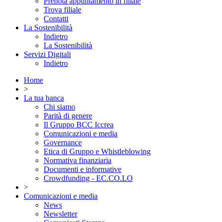
Prenota appuntamento in filiale
Trova filiale
Contatti
La Sostenibilità
Indietro
La Sostenibilità
Servizi Digitali
Indietro
Home
>
La tua banca
Chi siamo
Parità di genere
Il Gruppo BCC Iccrea
Comunicazioni e media
Governance
Etica di Gruppo e Whistleblowing
Normativa finanziaria
Documenti e informative
Crowdfunding - EC.CO.LO
>
Comunicazioni e media
News
Newsletter