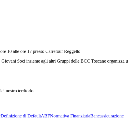
10 alle ore 17 presso Carrefour Reggello
o Giovani Soci insieme agli altri Gruppi delle BCC Toscane organizza u
l nostro territorio.
e
Definizione di Default
ABF
Normativa Finanziaria
Bancassicurazione