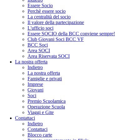
Essere Socio
Perchè essere socio
La centralità del socio
Il valore della partecipazione
L'ufficio soci
Essere SOCIO della BCC conviene sempre!
Club Giovani Soci BCC VF
BCC Soci
Area SOCI
Area Riservata SOCI
La nostra offerta
Indietro
La nostra offerta
Famiglie e privati
Imprese
Giovani
Soci
Premio Scuolamica
Operazione Scuola
Viaggi e Gite
Contattaci
Indietro
Contattaci
Blocco carte