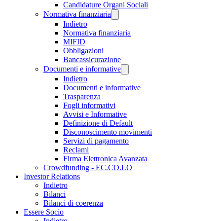
Candidature Organi Sociali
Normativa finanziaria
Indietro
Normativa finanziaria
MIFID
Obbligazioni
Bancassicurazione
Documenti e informative
Indietro
Documenti e informative
Trasparenza
Fogli informativi
Avvisi e Informative
Definizione di Default
Disconoscimento movimenti
Servizi di pagamento
Reclami
Firma Elettronica Avanzata
Crowdfunding - EC.CO.LO
Investor Relations
Indietro
Bilanci
Bilanci di coerenza
Essere Socio
Indietro