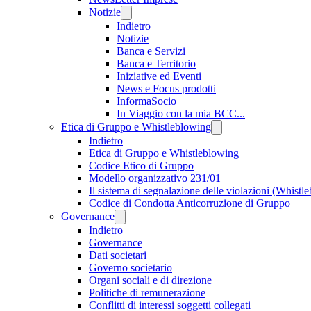
Notizie
Indietro
Notizie
Banca e Servizi
Banca e Territorio
Iniziative ed Eventi
News e Focus prodotti
InformaSocio
In Viaggio con la mia BCC...
Etica di Gruppo e Whistleblowing
Indietro
Etica di Gruppo e Whistleblowing
Codice Etico di Gruppo
Modello organizzativo 231/01
Il sistema di segnalazione delle violazioni (Whistl
Codice di Condotta Anticorruzione di Gruppo
Governance
Indietro
Governance
Dati societari
Governo societario
Organi sociali e di direzione
Politiche di remunerazione
Conflitti di interessi soggetti collegati