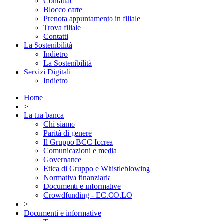
Contattaci
Blocco carte
Prenota appuntamento in filiale
Trova filiale
Contatti
La Sostenibilità
Indietro
La Sostenibilità
Servizi Digitali
Indietro
Home
>
La tua banca
Chi siamo
Parità di genere
Il Gruppo BCC Iccrea
Comunicazioni e media
Governance
Etica di Gruppo e Whistleblowing
Normativa finanziaria
Documenti e informative
Crowdfunding - EC.CO.LO
>
Documenti e informative