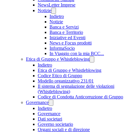
NewsLetter Imprese
Notizie
Indietro
Notizie
Banca e Servizi
Banca e Territorio
Iniziative ed Eventi
News e Focus prodotti
InformaSocio
In Viaggio con la mia BCC...
Etica di Gruppo e Whistleblowing
Indietro
Etica di Gruppo e Whistleblowing
Codice Etico di Gruppo
Modello organizzativo 231/01
Il sistema di segnalazione delle violazioni
(Whistleblowing)
Codice di Condotta Anticorruzione di Gruppo
Governance
Indietro
Governance
Dati societari
Governo societario
Organi sociali e di direzione