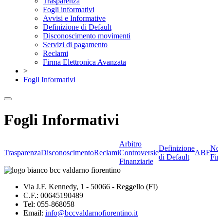
Trasparenza
Fogli informativi
Avvisi e Informative
Definizione di Default
Disconoscimento movimenti
Servizi di pagamento
Reclami
Firma Elettronica Avanzata
>
Fogli Informativi
Fogli Informativi
Arbitro
Definizione
No
Trasparenza
Disconoscimento
Reclami
Controversie
ABF
di Default
Fi
Finanziarie
Via J.F. Kennedy, 1 - 50066 - Reggello (FI)
C.F.: 00645190489
Tel: 055-868058
Email:
info@bccvaldarnofiorentino.it