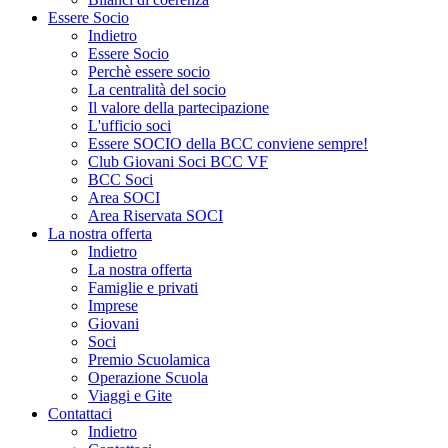
Essere Socio
Indietro
Essere Socio
Perchè essere socio
La centralità del socio
Il valore della partecipazione
L'ufficio soci
Essere SOCIO della BCC conviene sempre!
Club Giovani Soci BCC VF
BCC Soci
Area SOCI
Area Riservata SOCI
La nostra offerta
Indietro
La nostra offerta
Famiglie e privati
Imprese
Giovani
Soci
Premio Scuolamica
Operazione Scuola
Viaggi e Gite
Contattaci
Indietro