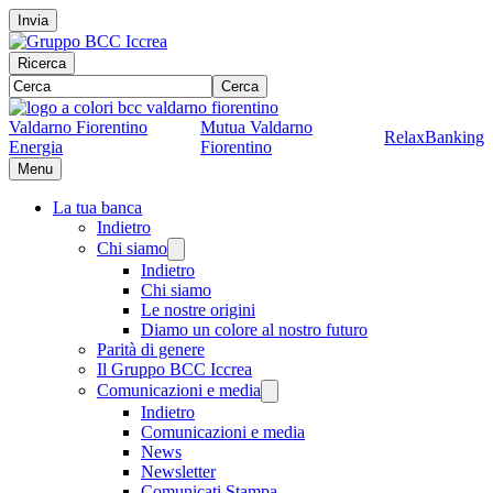
Invia
Ricerca
Cerca
Valdarno Fiorentino
Mutua Valdarno
RelaxBanking
Energia
Fiorentino
Menu
La tua banca
Indietro
Chi siamo
Indietro
Chi siamo
Le nostre origini
Diamo un colore al nostro futuro
Parità di genere
Il Gruppo BCC Iccrea
Comunicazioni e media
Indietro
Comunicazioni e media
News
Newsletter
Comunicati Stampa