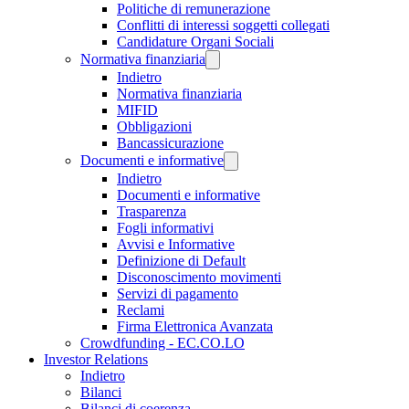
Politiche di remunerazione
Conflitti di interessi soggetti collegati
Candidature Organi Sociali
Normativa finanziaria
Indietro
Normativa finanziaria
MIFID
Obbligazioni
Bancassicurazione
Documenti e informative
Indietro
Documenti e informative
Trasparenza
Fogli informativi
Avvisi e Informative
Definizione di Default
Disconoscimento movimenti
Servizi di pagamento
Reclami
Firma Elettronica Avanzata
Crowdfunding - EC.CO.LO
Investor Relations
Indietro
Bilanci
Bilanci di coerenza