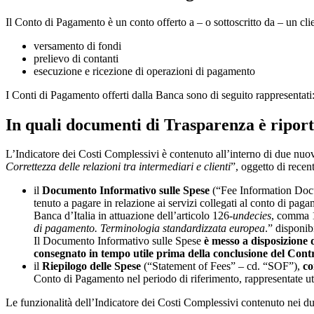
Il Conto di Pagamento è un conto offerto a – o sottoscritto da – un cl
versamento di fondi
prelievo di contanti
esecuzione e ricezione di operazioni di pagamento
I Conti di Pagamento offerti dalla Banca sono di seguito rappresentati
In quali documenti di Trasparenza è riport
L’Indicatore dei Costi Complessivi è contenuto all’interno di due nuovi
Correttezza delle relazioni tra intermediari e clienti
”, oggetto di rece
il
Documento Informativo sulle Spese
(“Fee Information Docum
tenuto a pagare in relazione ai servizi collegati al conto di paga
Banca d’Italia in attuazione dell’articolo 126-
undecies
, comma 1
di pagamento. Terminologia standardizzata europea
.” disponib
Il Documento Informativo sulle Spese
è messo a disposizione 
consegnato in tempo utile prima della conclusione del Contr
il
Riepilogo delle Spese
(“Statement of Fees” – cd. “SOF”),
co
Conto di Pagamento nel periodo di riferimento, rappresentate u
Le funzionalità dell’Indicatore dei Costi Complessivi contenuto nei 