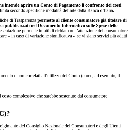
he intende aprire un Conto di Pagamento il confronto dei costi
inita secondo specifiche modalità definite dalla Banca d’Italia.
diche di Trasparenza
permette al cliente consumatore già titolare di
etici pubblicizzati nel Documento Informativo sulle Spese dello
resentazione permette infatti di richiamare l’attenzione del consumatore
care – in caso di variazione significativa - se vi siano servizi più adatti
agamento e non correlati all’utilizzo del Conto (come, ad esempio, il
o il costo complessivo che sarebbe sostenuto dal consumatore
CC)?
coinvolgimento del Consiglio Nazionale dei Consumatori e degli Utenti