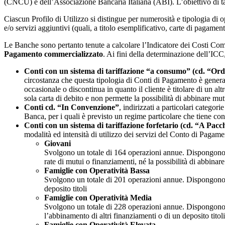
(CNCU) e dell’Associazione Bancaria Italiana (ABI). L’obiettivo di tale s
Ciascun Profilo di Utilizzo si distingue per numerosità e tipologia di 
e/o servizi aggiuntivi (quali, a titolo esemplificativo, carte di pagament
Le Banche sono pertanto tenute a calcolare l’Indicatore dei Costi Comp
Pagamento commercializzato
. Ai fini della determinazione dell’ICC
Conti con un sistema di tariffazione “a consumo” (cd. “Ord
circostanza che questa tipologia di Conti di Pagamento è generalm
occasionale o discontinua in quanto il cliente è titolare di un alt
sola carta di debito e non permette la possibilità di abbinare mutu
Conti cd. “In Convenzione”
, indirizzati a particolari categor
Banca, per i quali è previsto un regime particolare che tiene cont
Conti con un sistema di tariffazione forfetario (cd. “A Pacc
modalità ed intensità di utilizzo dei servizi del Conto di Pagame
Giovani
Svolgono un totale di 164 operazioni annue. Dispongono di
rate di mutui o finanziamenti, né la possibilità di abbinare
Famiglie con Operatività Bassa
Svolgono un totale di 201 operazioni annue. Dispongono de
deposito titoli
Famiglie con Operatività Media
Svolgono un totale di 228 operazioni annue. Dispongono di
l’abbinamento di altri finanziamenti o di un deposito titoli
Famiglie con Operatività Elevata