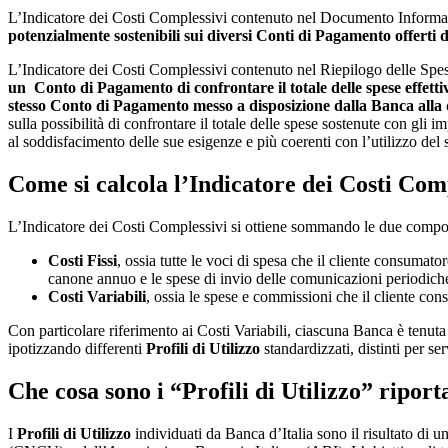
L’Indicatore dei Costi Complessivi contenuto nel Documento Informat
potenzialmente sostenibili sui diversi Conti di Pagamento offerti 
L’Indicatore dei Costi Complessivi contenuto nel Riepilogo delle Sp
un Conto di Pagamento di
confrontare il totale delle spese effet
stesso Conto di Pagamento messo a disposizione dalla Banca alla d
sulla possibilità di confrontare il totale delle spese sostenute con gli i
al soddisfacimento delle sue esigenze e più coerenti con l’utilizzo de
Come si calcola l’Indicatore dei Costi Com
L’Indicatore dei Costi Complessivi si ottiene sommando le due compon
Costi Fissi
, ossia tutte le voci di spesa che il cliente consumat
canone annuo e le spese di invio delle comunicazioni periodich
Costi Variabili
, ossia le spese e commissioni che il cliente con
Con particolare riferimento ai Costi Variabili, ciascuna Banca è tenut
ipotizzando differenti
Profili di Utilizzo
standardizzati, distinti per se
Che cosa sono i “Profili di Utilizzo” ripor
I
Profili di Utilizzo
individuati da Banca d’Italia sono il risultato di u