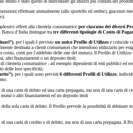
tudio è stato quello di individuare gli utilizzi più comuni dei prodotti di
operazioni effettuate annualmente (allo sportello ed
online
), giacenze med
o).
lessivi offerti alla clientela consumatrice
per ciascuno dei diversi Prof
, Banca d’Italia distingue tra
tre differenti tipologie di Conto di Pag
inari”)
, per i quali è previsto
un unico Profilo di Utilizzo
e coincide co
ente destinata a clienti consumatori che intendono utilizzarlo per esigen
ro conto, conti per l’addebito delle rate del mutuo). Il Profilo di Utilizz
i, altri finanziamenti o un deposito titoli;
ie di clientela consumatrice - ad esempio dipendenti di enti pubblici ed en
o delle loro specificità;
hetto”)
, per i quali sono previsti
6 differenti Profili di Utilizzo
, individ
nto:
 una carta di debito ed una carta prepagata, ma non di una carta di cre
 mutui o altri finanziamenti ed un deposito titoli
lla sola carta di debito. Il Profilo prevede la possibilità di abbinare 
 una carta di credito e di debito, ma non di una carta prepagata. Il Pr