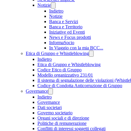
Notizie
Indietro
Notizie
Banca e Servizi
Banca e Territorio
Iniziative ed Eventi
News e Focus prodotti
InformaSocio
In Viaggio con la mia BCC...
Etica di Gruppo e Whistleblowing
Indietro
Etica di Gruppo e Whistleblowing
Codice Etico di Gruppo
Modello organizzativo 231/01
Il sistema di segnalazione delle violazioni (Whistl
Codice di Condotta Anticorruzione di Gruppo
Governance
Indietro
Governance
Dati societari
Governo societario
Organi sociali e di direzione
Politiche di remunerazione
Conflitti di interessi soggetti collegati