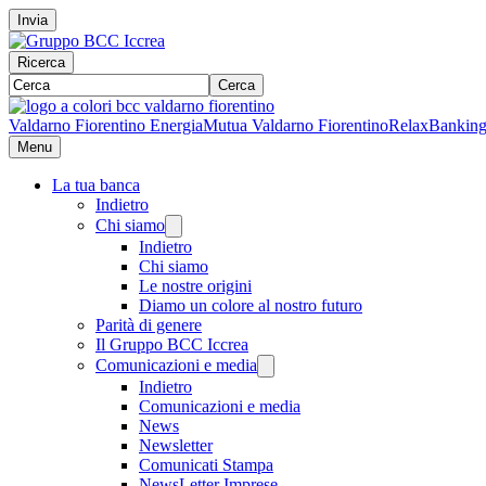
Invia
Ricerca
Cerca
Valdarno Fiorentino Energia
Mutua Valdarno Fiorentino
RelaxBankin
Menu
La tua banca
Indietro
Chi siamo
Indietro
Chi siamo
Le nostre origini
Diamo un colore al nostro futuro
Parità di genere
Il Gruppo BCC Iccrea
Comunicazioni e media
Indietro
Comunicazioni e media
News
Newsletter
Comunicati Stampa
NewsLetter Imprese