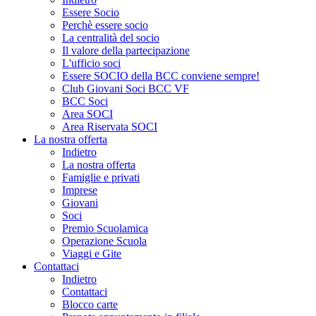
Essere Socio
Perchè essere socio
La centralità del socio
Il valore della partecipazione
L'ufficio soci
Essere SOCIO della BCC conviene sempre!
Club Giovani Soci BCC VF
BCC Soci
Area SOCI
Area Riservata SOCI
La nostra offerta
Indietro
La nostra offerta
Famiglie e privati
Imprese
Giovani
Soci
Premio Scuolamica
Operazione Scuola
Viaggi e Gite
Contattaci
Indietro
Contattaci
Blocco carte