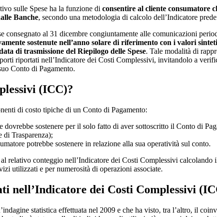
ivo sulle Spese ha la funzione di
consentire al cliente consumatore c
dalle Banche
, secondo una metodologia di calcolo dell’Indicatore predef
ese consegnato al 31 dicembre congiuntamente alle comunicazioni perio
tivamente sostenute nell’anno solare di riferimento con i valori sint
ata di trasmissione del Riepilogo delle Spese
. Tale modalità di rapp
mporti riportati nell’Indicatore dei Costi Complessivi, invitandolo a verifi
l suo Conto di Pagamento.
plessivi (ICC)?
enti di costo tipiche di un Conto di Pagamento:
ore dovrebbe sostenere per il solo fatto di aver sottoscritto il Conto di P
e di Trasparenza);
sumatore potrebbe sostenere in relazione alla sua operatività sul conto.
a al relativo conteggio nell’Indicatore dei Costi Complessivi calcoland
rvizi utilizzati e per numerosità di operazioni associate.
tati nell’Indicatore dei Costi Complessivi (I
n’indagine statistica effettuata nel 2009 e che ha visto, tra l’altro, il 