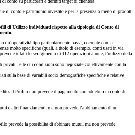
 conto su particolari e definiti target di clientela.
ie di conto e patrimonio investito e per la presenza o meno di prodotti
ili di Utilizzo individuati rispetto alla tipologia di Conto di
amento
:
n un’operatività tipo particolarmente bassa, coerente con la
ze molto specifiche (quali, a titolo di esempio, conti usati in via
o prevede infatti lo svolgimento di 112 operazioni annue, l’utilizzo della
ti privati - e le cui condizioni sono negoziate collettivamente con la
uati sulla base di variabili socio-demografiche specifiche e relative
dito. Il Profilo non prevede il pagamento con addebito in conto di
mutui e altri finanziamenti, ma non prevede l’abbinamento di un
ofilo prevede la possibilità di abbinare mutui, ma non prevede