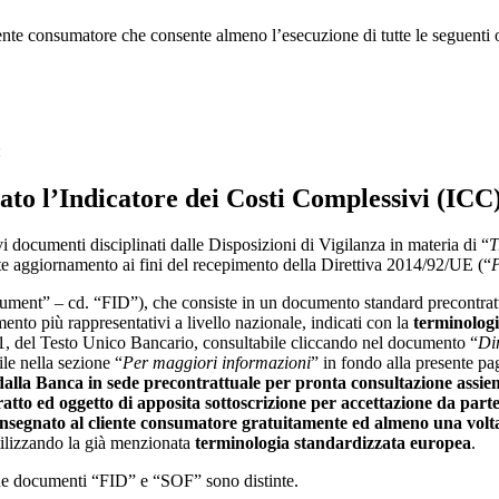
iente consumatore che consente almeno l’esecuzione di tutte le seguenti 
:
ato l’Indicatore dei Costi Complessivi (ICC)
 documenti disciplinati dalle Disposizioni di Vigilanza in materia di “
T
nte aggiornamento ai fini del recepimento della Direttiva 2014/92/UE (“
P
ent” – cd. “FID”), che consiste in un documento standard precontrattual
mento più rappresentativi a livello nazionale, indicati con la
terminolog
, del Testo Unico Bancario, consultabile cliccando nel documento “
Dir
ile nella sezione “
Per maggiori informazioni
” in fondo alla presente pa
dalla Banca
in sede precontrattuale per pronta consultazione assi
atto ed oggetto di apposita sottoscrizione per accettazione da part
nsegnato al cliente consumatore gratuitamente ed almeno una volt
tilizzando la già menzionata
terminologia standardizzata europea
.
due documenti “FID” e “SOF” sono distinte.