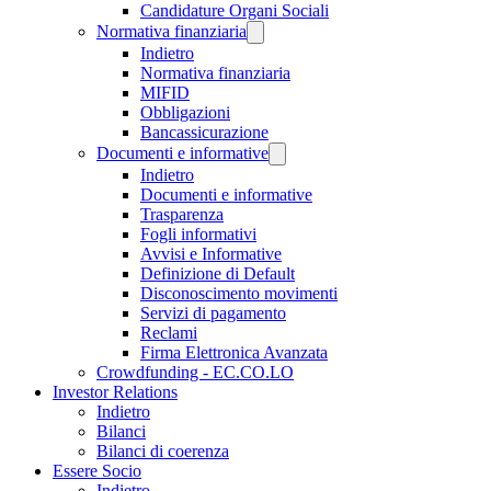
Candidature Organi Sociali
Normativa finanziaria
Indietro
Normativa finanziaria
MIFID
Obbligazioni
Bancassicurazione
Documenti e informative
Indietro
Documenti e informative
Trasparenza
Fogli informativi
Avvisi e Informative
Definizione di Default
Disconoscimento movimenti
Servizi di pagamento
Reclami
Firma Elettronica Avanzata
Crowdfunding - EC.CO.LO
Investor Relations
Indietro
Bilanci
Bilanci di coerenza
Essere Socio
Indietro