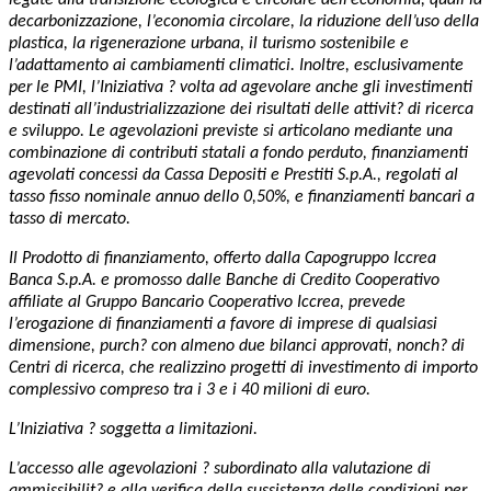
decarbonizzazione, l’economia circolare, la riduzione dell’uso della
plastica, la rigenerazione urbana, il turismo sostenibile e
l’adattamento ai cambiamenti climatici. Inoltre, esclusivamente
per le PMI, l’Iniziativa ? volta ad agevolare anche gli investimenti
destinati all’industrializzazione dei risultati delle attivit? di ricerca
e sviluppo. Le agevolazioni previste si articolano mediante una
combinazione di contributi statali a fondo perduto, finanziamenti
agevolati concessi da Cassa Depositi e Prestiti S.p.A., regolati al
tasso fisso nominale annuo dello 0,50%, e finanziamenti bancari a
tasso di mercato.
Il Prodotto di finanziamento, offerto dalla Capogruppo Iccrea
Banca S.p.A. e promosso dalle Banche di Credito Cooperativo
affiliate al Gruppo Bancario Cooperativo Iccrea, prevede
l’erogazione di finanziamenti a favore di imprese di qualsiasi
dimensione, purch? con almeno due bilanci approvati, nonch? di
Centri di ricerca, che realizzino progetti di investimento di importo
complessivo compreso tra i 3 e i 40 milioni di euro.
L’Iniziativa ? soggetta a limitazioni.
L’accesso alle agevolazioni ? subordinato alla valutazione di
ammissibilit? e alla verifica della sussistenza delle condizioni per