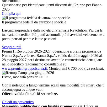
Sostenibilità
Questionario per identificare i temi rilevanti del Gruppo per l’anno
2026
Compila qui
Il programma fedeltà da attrazione speciale
Lasciati sorprendere dalle novità di PremiaTi Revolution. Più usi la
tua carta di credito. Più punti accumuli, più ti avvicini velocemente a
premi pensati per te e le tue passioni.
Scopri di più
PremiaTi Revolution 2026-2027: operazione a premi promossa da
Numia S.p.A. e Iccrea Banca S.p.A. valido dal 29 maggio 2026 al
28 maggio 2027 per i destinatari aventi le caratteristiche dettagliate
nello specifico regolamento consultabile su
www.premiati.gruppoiccrea.it
. Montepremi € 700.000 (iva esclusa).
Estate, modalità pensieri OFF!
Con il noleggio a lungo termine scegli una modalità più smart, che ti
accompagna ovunque vuoi.
Offerta valida fino al 18 settembre.
Chiedi un preventivo
Messaggio pubblicitario con finalità promozionale.
Clicca su