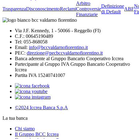
Arbitro
Definizione
No
Trasparenza
Disconoscimento
Reclami
Controversie
ABF
di Default
Fi
Finanziarie
Via J.F. Kennedy, 1 - 50066 - Reggello (FI)
C.F.: 00645190489
Tel: 055-868058
Email:
info@bccvaldarnofiorentino.it
PEC:
direzione@pecbccvaldarnofiorentino.it
Banca aderente al Gruppo Bancario Cooperativo Iccrea
Partecipante al Gruppo IVA Gruppo Bancario Cooperativo
Iccrea
Partita IVA 15240741007
©2024 Iccrea Banca S.p.A
La tua banca
Chi siamo
Il Gruppo BCC Iccrea