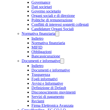
Governance
Dati societari
Governo societario
Organi sociali e di direzione
Politiche di remunerazione
Conflitti di interessi soggetti collegati
Candidature Organi Sociali
Normativa finanziaria
Indietro
Normativa finanziaria
MIFID
Obbligazioni
Bancassicurazione
Documenti e informative
Indietro
Documenti e informative
Trasparenza
Fogli informativi
Avvisi e Informative
Definizione di Default
Disconoscimento movimenti
Servizi di pagamento
Reclami
Firma Elettronica Avanzata
Crowdfunding - EC.CO.LO