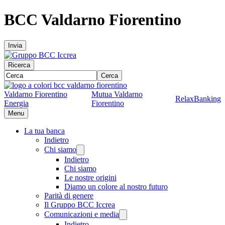
BCC Valdarno Fiorentino
Invia
Ricerca
Cerca
Valdarno Fiorentino
Mutua Valdarno
RelaxBanking
Energia
Fiorentino
Menu
La tua banca
Indietro
Chi siamo
Indietro
Chi siamo
Le nostre origini
Diamo un colore al nostro futuro
Parità di genere
Il Gruppo BCC Iccrea
Comunicazioni e media
Indietro