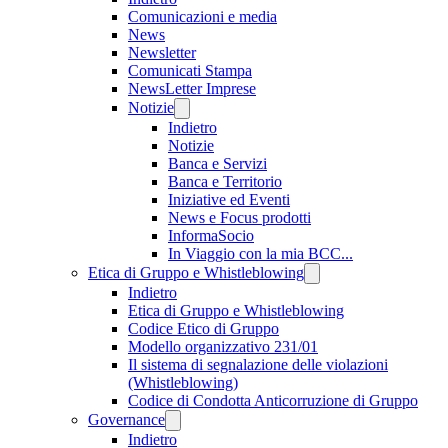
Comunicazioni e media
News
Newsletter
Comunicati Stampa
NewsLetter Imprese
Notizie
Indietro
Notizie
Banca e Servizi
Banca e Territorio
Iniziative ed Eventi
News e Focus prodotti
InformaSocio
In Viaggio con la mia BCC...
Etica di Gruppo e Whistleblowing
Indietro
Etica di Gruppo e Whistleblowing
Codice Etico di Gruppo
Modello organizzativo 231/01
Il sistema di segnalazione delle violazioni
(Whistleblowing)
Codice di Condotta Anticorruzione di Gruppo
Governance
Indietro